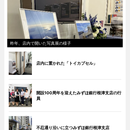
昨年、店内で開いた写真展の様子
店内に置かれた「トイカプセル」
開設100周年を迎えたみずほ銀行根津支店の行
員
不忍通り沿いに立つみずほ銀行根津支店