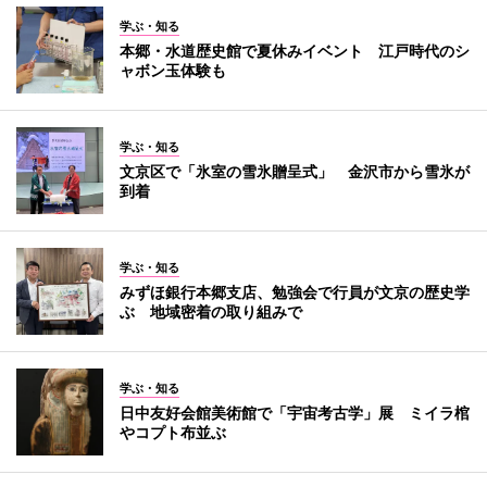
学ぶ・知る
本郷・水道歴史館で夏休みイベント 江戸時代のシ
ャボン玉体験も
学ぶ・知る
文京区で「氷室の雪氷贈呈式」 金沢市から雪氷が
到着
学ぶ・知る
みずほ銀行本郷支店、勉強会で行員が文京の歴史学
ぶ 地域密着の取り組みで
学ぶ・知る
日中友好会館美術館で「宇宙考古学」展 ミイラ棺
やコプト布並ぶ