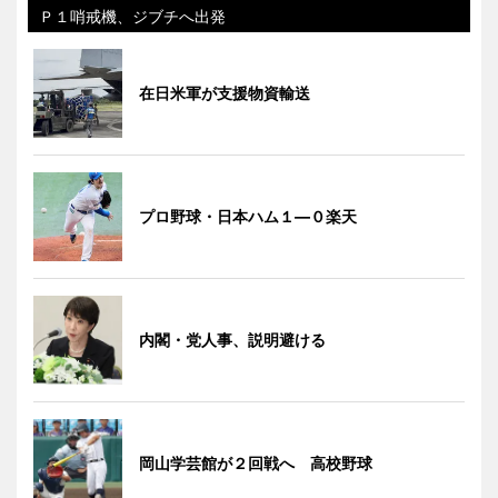
Ｐ１哨戒機、ジブチへ出発
在日米軍が支援物資輸送
プロ野球・日本ハム１―０楽天
内閣・党人事、説明避ける
岡山学芸館が２回戦へ 高校野球