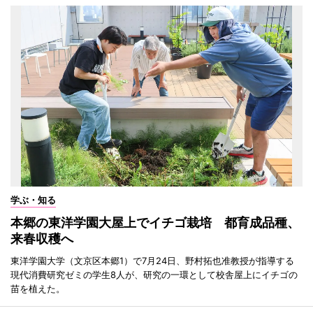
学ぶ・知る
本郷の東洋学園大屋上でイチゴ栽培 都育成品種、
来春収穫へ
東洋学園大学（文京区本郷1）で7月24日、野村拓也准教授が指導する
現代消費研究ゼミの学生8人が、研究の一環として校舎屋上にイチゴの
苗を植えた。