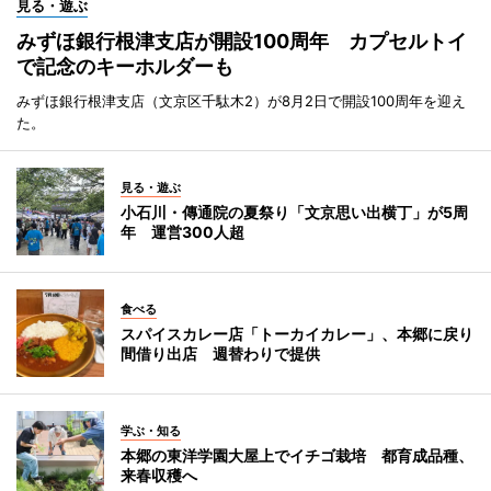
見る・遊ぶ
みずほ銀行根津支店が開設100周年 カプセルトイ
で記念のキーホルダーも
みずほ銀行根津支店（文京区千駄木2）が8月2日で開設100周年を迎え
た。
見る・遊ぶ
小石川・傳通院の夏祭り「文京思い出横丁」が5周
年 運営300人超
食べる
スパイスカレー店「トーカイカレー」、本郷に戻り
間借り出店 週替わりで提供
学ぶ・知る
本郷の東洋学園大屋上でイチゴ栽培 都育成品種、
来春収穫へ