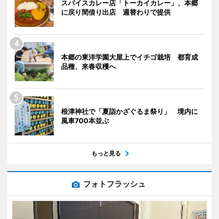
スパイスカレー店「トーカイカレー」、本郷
に戻り間借り出店 週替わりで提供
本郷の東洋学園大屋上でイチゴ栽培 都育成
品種、来春収穫へ
根津神社で「夏詣かざぐるま祭り」 境内に
風車700本並ぶ
もっと見る
フォトフラッシュ