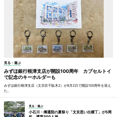
見る・遊ぶ
みずほ銀行根津支店が開設100周年 カプセルトイ
で記念のキーホルダーも
みずほ銀行根津支店（文京区千駄木2）が8月2日で開設100周年を迎え
た。
見る・遊ぶ
小石川・傳通院の夏祭り「文京思い出横丁」が5周
年 運営300人超