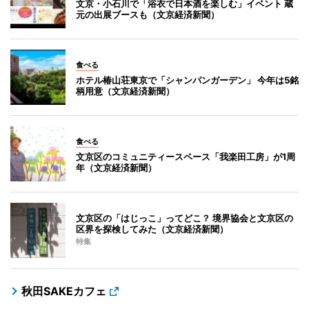
文京・小石川で「浴衣で日本酒を楽しむ」イベント 蔵
元の出展ブースも（文京経済新聞）
食べる
ホテル椿山荘東京で「シャンパンガーデン」 今年は5銘
柄用意（文京経済新聞）
食べる
文京区のコミュニティースペース「我楽田工房」が1周
年（文京経済新聞）
文京区の「はじっこ」ってどこ？ 境界協会と文京区の
区界を探検してみた（文京経済新聞）
特集
秋田SAKEカフェ