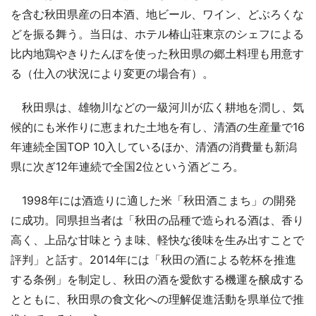
を含む秋田県産の日本酒、地ビール、ワイン、どぶろくな
どを振る舞う。当日は、ホテル椿山荘東京のシェフによる
比内地鶏やきりたんぽを使った秋田県の郷土料理も用意す
る（仕入の状況により変更の場合有）。
秋田県は、雄物川などの一級河川が広く耕地を潤し、気
候的にも米作りに恵まれた土地を有し、清酒の生産量で16
年連続全国TOP 10入しているほか、清酒の消費量も新潟
県に次ぎ12年連続で全国2位という酒どころ。
1998年には酒造りに適した米「秋田酒こまち」の開発
に成功。同県担当者は「秋田の品種で造られる酒は、香り
高く、上品な甘味とうま味、軽快な後味を生み出すことで
評判」と話す。2014年には「秋田の酒による乾杯を推進
する条例」を制定し、秋田の酒を愛飲する機運を醸成する
とともに、秋田県の食文化への理解促進活動を県単位で推