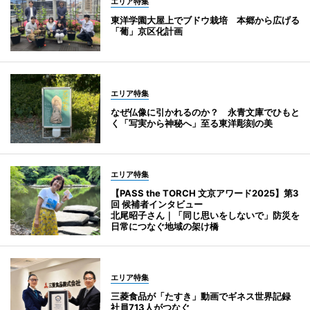
エリア特集
東洋学園大屋上でブドウ栽培 本郷から広げる
「葡」京区化計画
エリア特集
なぜ仏像に引かれるのか？ 永青文庫でひもと
く「写実から神秘へ」至る東洋彫刻の美
エリア特集
【PASS the TORCH 文京アワード2025】第3
回 候補者インタビュー
北尾昭子さん｜「同じ思いをしないで」防災を
日常につなぐ地域の架け橋
エリア特集
三菱食品が「たすき」動画でギネス世界記録
社員713人がつなぐ