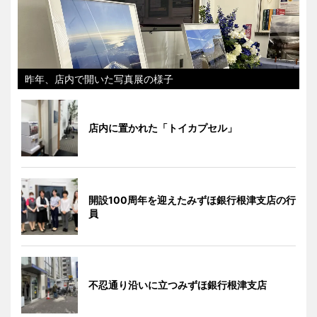
昨年、店内で開いた写真展の様子
店内に置かれた「トイカプセル」
開設100周年を迎えたみずほ銀行根津支店の行
員
不忍通り沿いに立つみずほ銀行根津支店