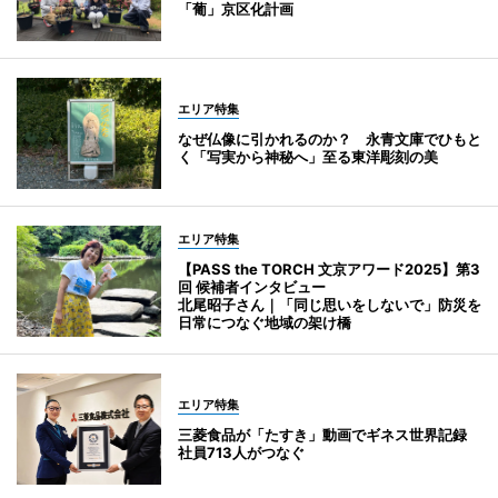
「葡」京区化計画
エリア特集
なぜ仏像に引かれるのか？ 永青文庫でひもと
く「写実から神秘へ」至る東洋彫刻の美
エリア特集
【PASS the TORCH 文京アワード2025】第3
回 候補者インタビュー
北尾昭子さん｜「同じ思いをしないで」防災を
日常につなぐ地域の架け橋
エリア特集
三菱食品が「たすき」動画でギネス世界記録
社員713人がつなぐ