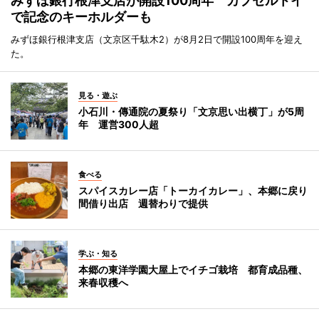
みずほ銀行根津支店が開設100周年 カプセルトイ
で記念のキーホルダーも
みずほ銀行根津支店（文京区千駄木2）が8月2日で開設100周年を迎え
た。
見る・遊ぶ
小石川・傳通院の夏祭り「文京思い出横丁」が5周
年 運営300人超
食べる
スパイスカレー店「トーカイカレー」、本郷に戻り
間借り出店 週替わりで提供
学ぶ・知る
本郷の東洋学園大屋上でイチゴ栽培 都育成品種、
来春収穫へ