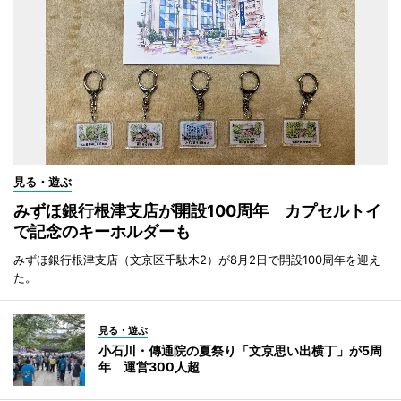
見る・遊ぶ
みずほ銀行根津支店が開設100周年 カプセルトイ
で記念のキーホルダーも
みずほ銀行根津支店（文京区千駄木2）が8月2日で開設100周年を迎え
た。
見る・遊ぶ
小石川・傳通院の夏祭り「文京思い出横丁」が5周
年 運営300人超