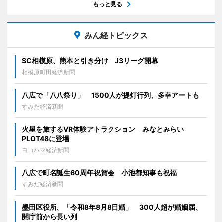
もっと見る
みん経トピックス
SC相模原、熊本と引き分け J3リーグ開幕
相模原町田経済新聞
八広で「八八祭り」 1500人が提灯行列、多幸アートも
すみだ経済新聞
火星を旅するVR体験アトラクション みなとみらい
PLOT48に登場
ヨコハマ経済新聞
八広で町名誕生60周年祝賀会 小池都知事も祝福
すみだ経済新聞
墨田区役所、「令和8年8月8日婚」 300人超が婚姻届、
開庁前から長い列