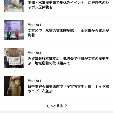
本郷・水道歴史館で夏休みイベント 江戸時代のシ
ャボン玉体験も
学ぶ・知る
文京区で「氷室の雪氷贈呈式」 金沢市から雪氷が
到着
学ぶ・知る
みずほ銀行本郷支店、勉強会で行員が文京の歴史学
ぶ 地域密着の取り組みで
学ぶ・知る
日中友好会館美術館で「宇宙考古学」展 ミイラ棺
やコプト布並ぶ
もっと見る