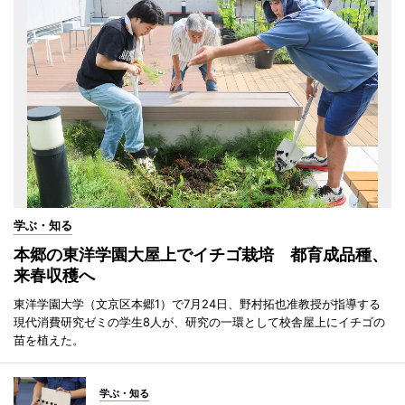
学ぶ・知る
本郷の東洋学園大屋上でイチゴ栽培 都育成品種、
来春収穫へ
東洋学園大学（文京区本郷1）で7月24日、野村拓也准教授が指導する
現代消費研究ゼミの学生8人が、研究の一環として校舎屋上にイチゴの
苗を植えた。
学ぶ・知る