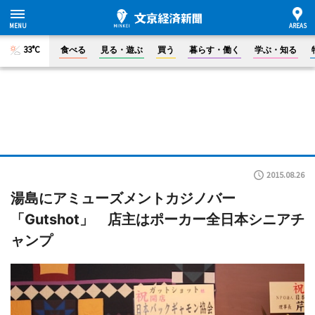
33°C
食べる
見る・遊ぶ
買う
暮らす・働く
学ぶ・知る
2015.08.26
湯島にアミューズメントカジノバー
「Gutshot」 店主はポーカー全日本シニアチ
ャンプ