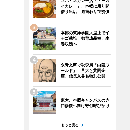
スパイスカレー店「トーカ
イカレー」、本郷に戻り間
借り出店 週替わりで提供
本郷の東洋学園大屋上でイ
チゴ栽培 都育成品種、来
春収穫へ
永青文庫で秋季展「白隠ワ
ールド」 早大と共同企
画、信長文書も特別公開
東大、本郷キャンパスの赤
門修復へ向け寄付呼びかけ
もっと見る