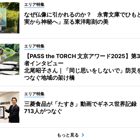
エリア特集
なぜ仏像に引かれるのか？ 永青文庫でひも
実から神秘へ」至る東洋彫刻の美
エリア特集
【PASS the TORCH 文京アワード2025】第
者インタビュー
北尾昭子さん｜「同じ思いをしないで」防災
つなぐ地域の架け橋
エリア特集
三菱食品が「たすき」動画でギネス世界記録
713人がつなぐ
もっと見る