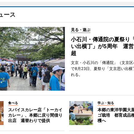
ュース
見る・遊ぶ
小石川・傳通院の夏祭り
い出横丁」が5周年 運営
超
文京・小石川の「傳通院」（文京区
で8月23日、夏祭り「文京思い出横
れる。
食べる
学ぶ・知る
スパイスカレー店「トーカイ
本郷の東洋学園大
カレー」、本郷に戻り間借り
ゴ栽培 都育成品
出店 週替わりで提供
穫へ