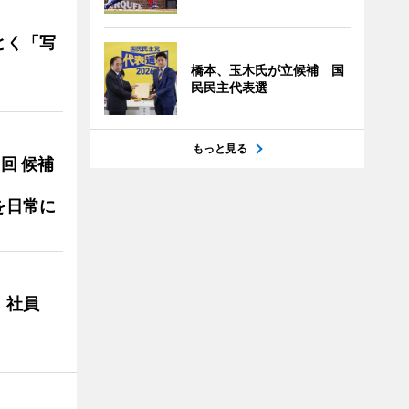
とく「写
橋本、玉木氏が立候補 国
民民主代表選
もっと見る
3回 候補
を日常に
 社員