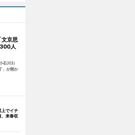
「文京思
300人
小石川3）
丁」が開か
屋上でイチ
種、来春収