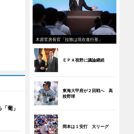
木原官房長官「拉致は現在進行形」
ＥＰＡ視野に議論継続
東海大甲府が２回戦へ 高
校野球
る「葡」
岡本は１安打 大リーグ