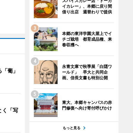
スパイスカレー店「トーカ
イカレー」、本郷に戻り間
借り出店 週替わりで提供
本郷の東洋学園大屋上でイ
チゴ栽培 都育成品種、来
春収穫へ
永青文庫で秋季展「白隠ワ
る「葡」
ールド」 早大と共同企
画、信長文書も特別公開
東大、本郷キャンパスの赤
門修復へ向け寄付呼びかけ
とく「写
もっと見る