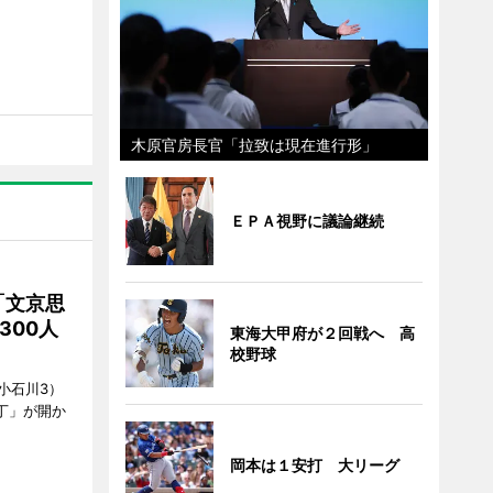
木原官房長官「拉致は現在進行形」
ＥＰＡ視野に議論継続
「文京思
300人
東海大甲府が２回戦へ 高
校野球
小石川3）
丁」が開か
岡本は１安打 大リーグ