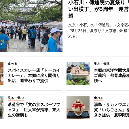
小石川・傳通院の夏祭り
い出横丁」が5周年 運営
超
文京・小石川の「傳通院」（文京区
で8月23日、夏祭り「文京思い出横
れる。
食べる
学ぶ・知る
スパイスカレー店「トーカイ
本郷の東洋学園大
カレー」、本郷に戻り間借り
ゴ栽培 都育成品
出店 週替わりで提供
穫へ
見る・遊ぶ
食べる
茗荷谷で「文の京スポーツフ
湯島・サカノウエ
ェス」 巨人軍が指導、東大
賀「いちごさん」
生の講演も
き氷提供 夏季限