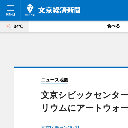
食べる
34°C
ニュース地図
文京シビックセンタ
リウムにアートウォ
文京区春日1-16-21