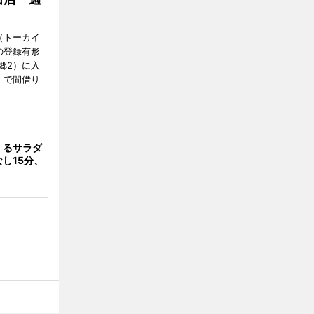
Y（トーカイ
の登録有形
郷2）に入
」で間借り
くるサラダ
し15分、