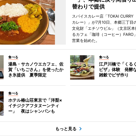
替わりで提供
スパイスカレー店「TOKAI CURR
カレー）」が7月10日、本郷三丁目
文化財「エチソウビル」（文京区本
るカフェ「珈琲（コーヒー）FARO
営業を始めた。
食べる
食べる
湯島・サカノウエカフェ、佐
江戸川橋で「くる
賀「いちごさん」を使ったか
ピザ」体験 発酵な
き氷提供 夏季限定
雑穀でピザ作り
食べる
ホテル椿山荘東京で「洋梨×
イチジクアフタヌーンティ
ー」 夜はシャンパンも
もっと見る