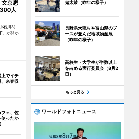
「文京思
鬼太鼓（昨年の様子）
300人
小石川3）
長野県天龍村や富山県のブ
丁」が開か
ースが並んだ地域物産展
（昨年の様子）
高校生・大学生が半数以上
を占める実行委員会（8月2
日）
屋上でイチ
種、来春収
もっと見る
ワールドフォトニュース
カフェ、佐
を使ったか
定