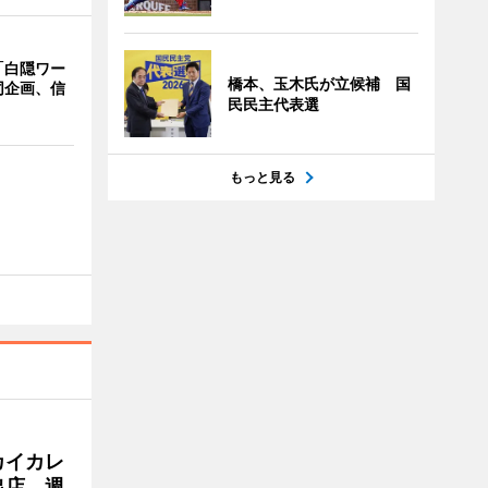
「白隠ワー
橋本、玉木氏が立候補 国
同企画、信
民民主代表選
もっと見る
カイカレ
出店 週