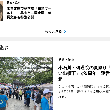
見る・遊ぶ
永青文庫で秋季展「白隠ワー
ルド」 早大と共同企画、信
長文書も特別公開
もっと見る
遊ぶ
見る・遊ぶ
小石川・傳通院の夏祭り
い出横丁」が5周年 運営
超
文京・小石川の「傳通院」（文京区
で8月23日、夏祭り「文京思い出横
れる。