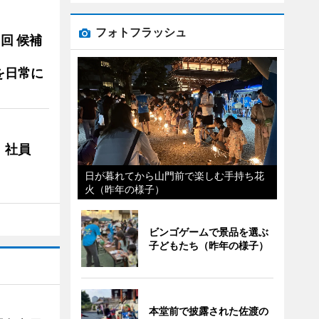
フォトフラッシュ
3回 候補
を日常に
 社員
日が暮れてから山門前で楽しむ手持ち花
火（昨年の様子）
ビンゴゲームで景品を選ぶ
子どもたち（昨年の様子）
本堂前で披露された佐渡の