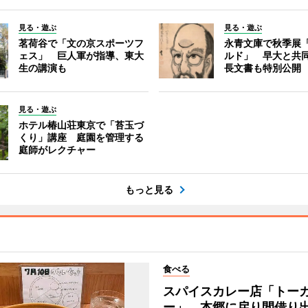
見る・遊ぶ
見る・遊ぶ
茗荷谷で「文の京スポーツフ
永青文庫で秋季展
ェス」 巨人軍が指導、東大
ルド」 早大と共
生の講演も
長文書も特別公開
見る・遊ぶ
ホテル椿山荘東京で「苔玉づ
くり」講座 庭園を管理する
庭師がレクチャー
もっと見る
食べる
スパイスカレー店「トー
ー」、本郷に戻り間借り