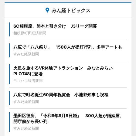
みん経トピックス
SC相模原、熊本と引き分け J3リーグ開幕
相模原町田経済新聞
八広で「八八祭り」 1500人が提灯行列、多幸アートも
すみだ経済新聞
火星を旅するVR体験アトラクション みなとみらい
PLOT48に登場
ヨコハマ経済新聞
八広で町名誕生60周年祝賀会 小池都知事も祝福
すみだ経済新聞
墨田区役所、「令和8年8月8日婚」 300人超が婚姻届、
開庁前から長い列
すみだ経済新聞