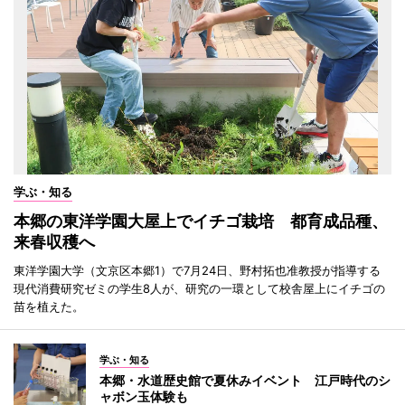
学ぶ・知る
本郷の東洋学園大屋上でイチゴ栽培 都育成品種、
来春収穫へ
東洋学園大学（文京区本郷1）で7月24日、野村拓也准教授が指導する
現代消費研究ゼミの学生8人が、研究の一環として校舎屋上にイチゴの
苗を植えた。
学ぶ・知る
本郷・水道歴史館で夏休みイベント 江戸時代のシ
ャボン玉体験も