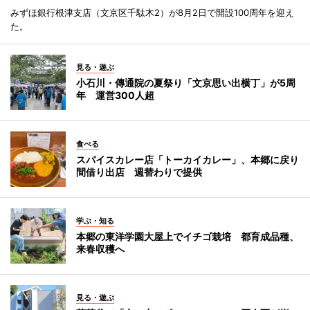
みずほ銀行根津支店（文京区千駄木2）が8月2日で開設100周年を迎え
た。
見る・遊ぶ
小石川・傳通院の夏祭り「文京思い出横丁」が5周
年 運営300人超
食べる
スパイスカレー店「トーカイカレー」、本郷に戻り
間借り出店 週替わりで提供
学ぶ・知る
本郷の東洋学園大屋上でイチゴ栽培 都育成品種、
来春収穫へ
見る・遊ぶ