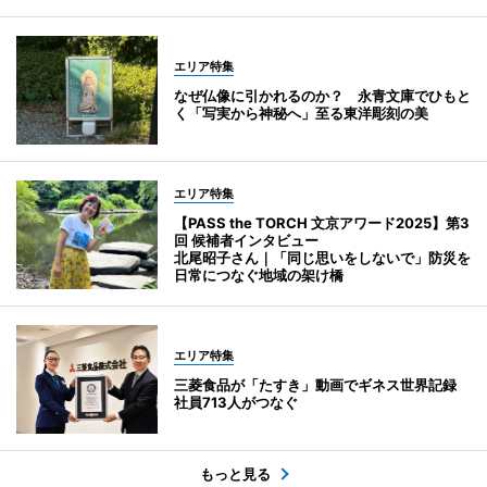
エリア特集
なぜ仏像に引かれるのか？ 永青文庫でひもと
く「写実から神秘へ」至る東洋彫刻の美
エリア特集
【PASS the TORCH 文京アワード2025】第3
回 候補者インタビュー
北尾昭子さん｜「同じ思いをしないで」防災を
日常につなぐ地域の架け橋
エリア特集
三菱食品が「たすき」動画でギネス世界記録
社員713人がつなぐ
もっと見る