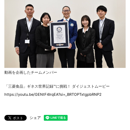
動画を企画したチームメンバー
「三菱食品」ギネス世界記録™に挑戦！ ダイジェストムービー
https://youtu.be/GENtF4IrqEA?si=_BRTOPTxtgpbRNP2
シェア