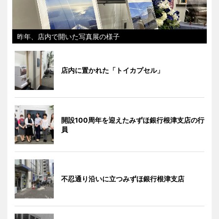
昨年、店内で開いた写真展の様子
店内に置かれた「トイカプセル」
開設100周年を迎えたみずほ銀行根津支店の行
員
不忍通り沿いに立つみずほ銀行根津支店