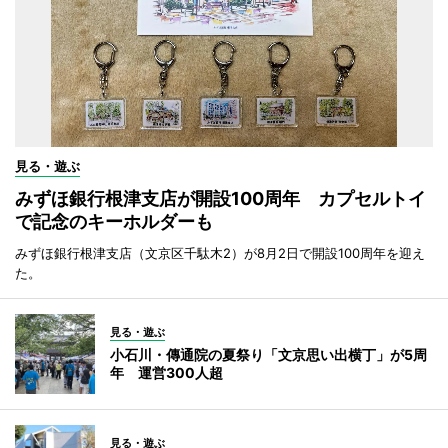
見る・遊ぶ
みずほ銀行根津支店が開設100周年 カプセルトイ
で記念のキーホルダーも
みずほ銀行根津支店（文京区千駄木2）が8月2日で開設100周年を迎え
た。
見る・遊ぶ
小石川・傳通院の夏祭り「文京思い出横丁」が5周
年 運営300人超
見る・遊ぶ