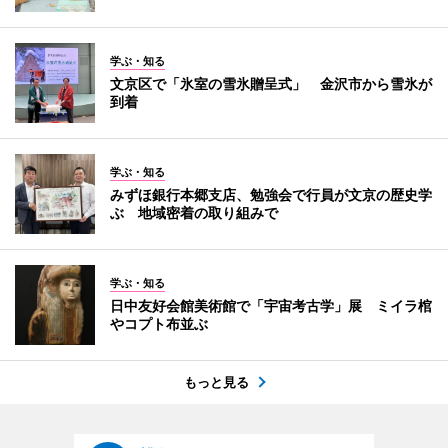
学ぶ・知る
文京区で「氷室の雪氷贈呈式」 金沢市から雪氷が
到着
学ぶ・知る
みずほ銀行本郷支店、勉強会で行員が文京の歴史学
ぶ 地域密着の取り組みで
学ぶ・知る
日中友好会館美術館で「宇宙考古学」展 ミイラ棺
やコプト布並ぶ
もっと見る