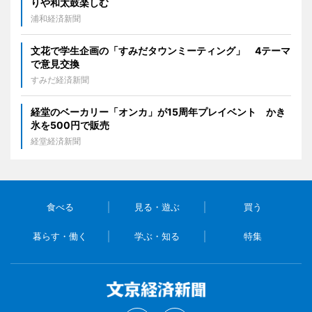
りや和太鼓楽しむ
浦和経済新聞
文花で学生企画の「すみだタウンミーティング」 4テーマ
で意見交換
すみだ経済新聞
経堂のベーカリー「オンカ」が15周年プレイベント かき
氷を500円で販売
経堂経済新聞
食べる
見る・遊ぶ
買う
暮らす・働く
学ぶ・知る
特集