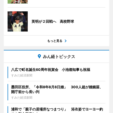
英明が２回戦へ 高校野球
もっと見る
みん経トピックス
八広で町名誕生60周年祝賀会 小池都知事も祝福
すみだ経済新聞
墨田区役所、「令和8年8月8日婚」 300人超が婚姻届、
開庁前から長い列
すみだ経済新聞
浦和で「親子の居場所なつまつり」 浴衣姿でヨーヨー釣