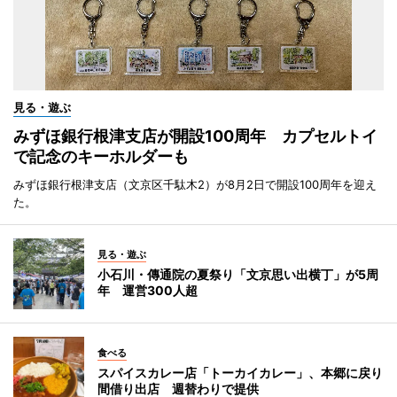
見る・遊ぶ
みずほ銀行根津支店が開設100周年 カプセルトイ
で記念のキーホルダーも
みずほ銀行根津支店（文京区千駄木2）が8月2日で開設100周年を迎え
た。
見る・遊ぶ
小石川・傳通院の夏祭り「文京思い出横丁」が5周
年 運営300人超
食べる
スパイスカレー店「トーカイカレー」、本郷に戻り
間借り出店 週替わりで提供