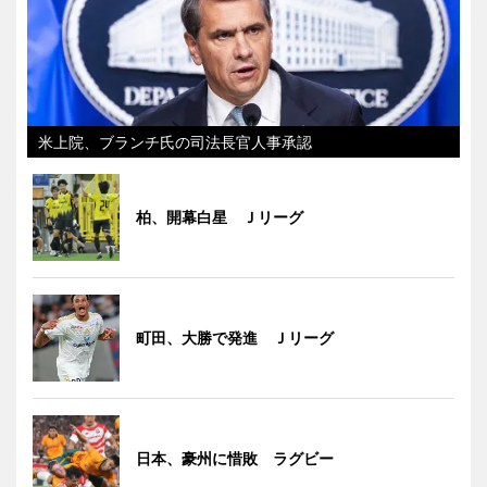
米上院、ブランチ氏の司法長官人事承認
柏、開幕白星 Ｊリーグ
町田、大勝で発進 Ｊリーグ
日本、豪州に惜敗 ラグビー