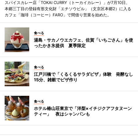
スパイスカレー店「TOKAI CURRY（トーカイカレー）」が7月10日、
本郷三丁目の登録有形文化財「エチソウビル」（文京区本郷2）に入る
カフェ「珈琲（コーヒー）FARO」で間借り営業を始めた。
食べる
湯島・サカノウエカフェ、佐賀「いちごさん」を使
ったかき氷提供 夏季限定
食べる
江戸川橋で「くるくるサラダピザ」体験 発酵なし
15分、雑穀でピザ作り
食べる
ホテル椿山荘東京で「洋梨×イチジクアフタヌーン
ティー」 夜はシャンパンも