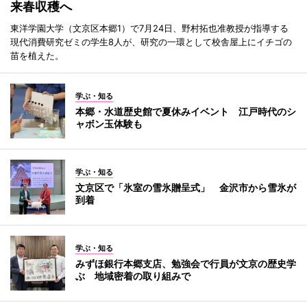
来春収穫へ
東洋学園大学（文京区本郷1）で7月24日、野村拓也准教授が指導する
現代消費研究ゼミの学生8人が、研究の一環として校舎屋上にイチゴの
苗を植えた。
学ぶ・知る
本郷・水道歴史館で夏休みイベント 江戸時代のシ
ャボン玉体験も
学ぶ・知る
文京区で「氷室の雪氷贈呈式」 金沢市から雪氷が
到着
学ぶ・知る
みずほ銀行本郷支店、勉強会で行員が文京の歴史学
ぶ 地域密着の取り組みで