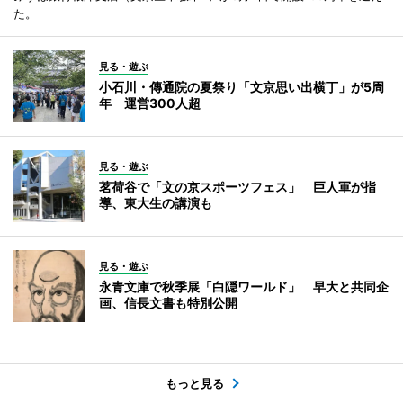
た。
見る・遊ぶ
小石川・傳通院の夏祭り「文京思い出横丁」が5周
年 運営300人超
見る・遊ぶ
茗荷谷で「文の京スポーツフェス」 巨人軍が指
導、東大生の講演も
見る・遊ぶ
永青文庫で秋季展「白隠ワールド」 早大と共同企
画、信長文書も特別公開
もっと見る