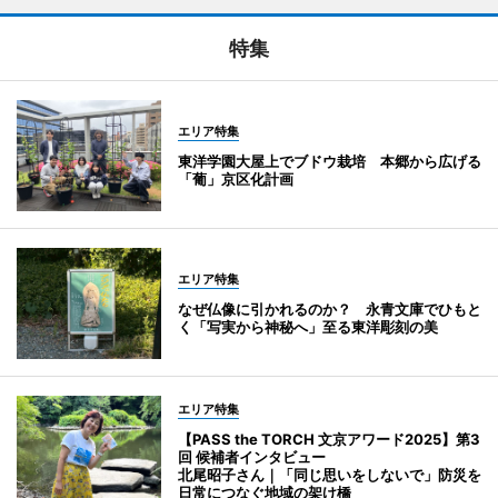
特集
エリア特集
東洋学園大屋上でブドウ栽培 本郷から広げる
「葡」京区化計画
エリア特集
なぜ仏像に引かれるのか？ 永青文庫でひもと
く「写実から神秘へ」至る東洋彫刻の美
エリア特集
【PASS the TORCH 文京アワード2025】第3
回 候補者インタビュー
北尾昭子さん｜「同じ思いをしないで」防災を
日常につなぐ地域の架け橋