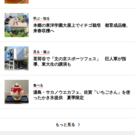
学ぶ・知る
本郷の東洋学園大屋上でイチゴ栽培 都育成品種、
来春収穫へ
見る・遊ぶ
茗荷谷で「文の京スポーツフェス」 巨人軍が指
導、東大生の講演も
食べる
湯島・サカノウエカフェ、佐賀「いちごさん」を使
ったかき氷提供 夏季限定
もっと見る