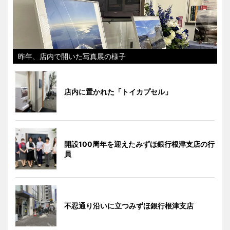
昨年、店内で開いた写真展の様子
店内に置かれた「トイカプセル」
開設100周年を迎えたみずほ銀行根津支店の行
員
不忍通り沿いに立つみずほ銀行根津支店