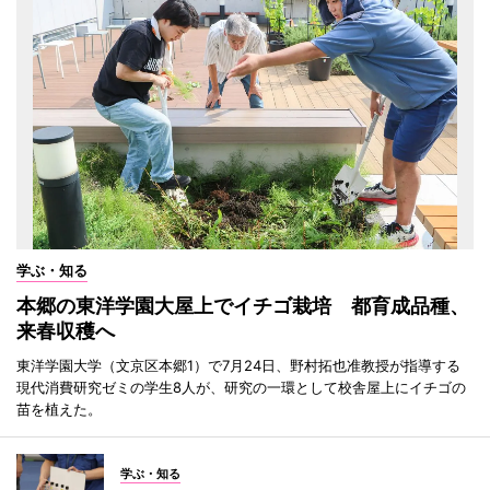
学ぶ・知る
本郷の東洋学園大屋上でイチゴ栽培 都育成品種、
来春収穫へ
東洋学園大学（文京区本郷1）で7月24日、野村拓也准教授が指導する
現代消費研究ゼミの学生8人が、研究の一環として校舎屋上にイチゴの
苗を植えた。
学ぶ・知る