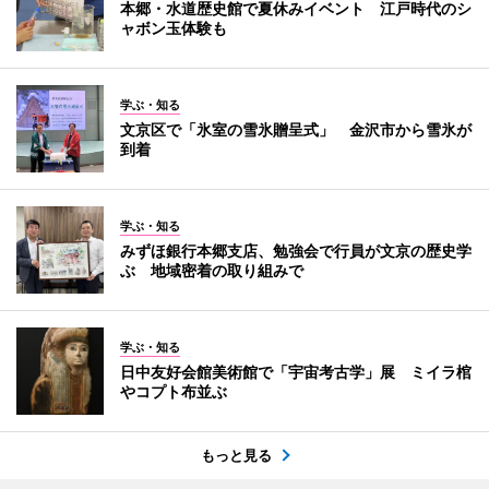
本郷・水道歴史館で夏休みイベント 江戸時代のシ
ャボン玉体験も
学ぶ・知る
文京区で「氷室の雪氷贈呈式」 金沢市から雪氷が
到着
学ぶ・知る
みずほ銀行本郷支店、勉強会で行員が文京の歴史学
ぶ 地域密着の取り組みで
学ぶ・知る
日中友好会館美術館で「宇宙考古学」展 ミイラ棺
やコプト布並ぶ
もっと見る