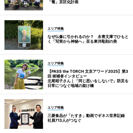
「葡」京区化計画
エリア特集
なぜ仏像に引かれるのか？ 永青文庫でひもと
く「写実から神秘へ」至る東洋彫刻の美
エリア特集
【PASS the TORCH 文京アワード2025】第3
回 候補者インタビュー
北尾昭子さん｜「同じ思いをしないで」防災を
日常につなぐ地域の架け橋
エリア特集
三菱食品が「たすき」動画でギネス世界記録
社員713人がつなぐ