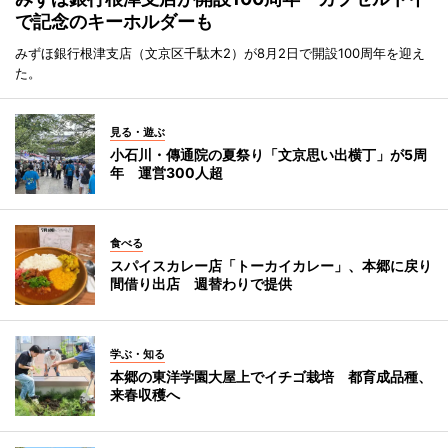
で記念のキーホルダーも
みずほ銀行根津支店（文京区千駄木2）が8月2日で開設100周年を迎え
た。
見る・遊ぶ
小石川・傳通院の夏祭り「文京思い出横丁」が5周
年 運営300人超
食べる
スパイスカレー店「トーカイカレー」、本郷に戻り
間借り出店 週替わりで提供
学ぶ・知る
本郷の東洋学園大屋上でイチゴ栽培 都育成品種、
来春収穫へ