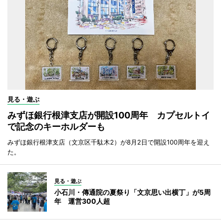
見る・遊ぶ
みずほ銀行根津支店が開設100周年 カプセルトイ
で記念のキーホルダーも
みずほ銀行根津支店（文京区千駄木2）が8月2日で開設100周年を迎え
た。
見る・遊ぶ
小石川・傳通院の夏祭り「文京思い出横丁」が5周
年 運営300人超