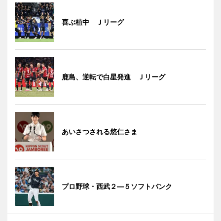
喜ぶ植中 Ｊリーグ
鹿島、逆転で白星発進 Ｊリーグ
あいさつされる悠仁さま
プロ野球・西武２―５ソフトバンク