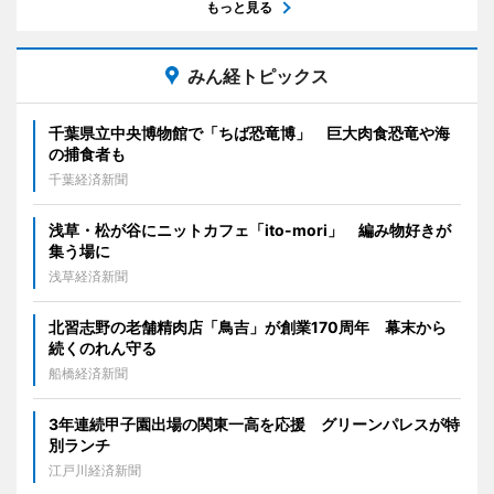
もっと見る
みん経トピックス
千葉県立中央博物館で「ちば恐竜博」 巨大肉食恐竜や海
の捕食者も
千葉経済新聞
浅草・松が谷にニットカフェ「ito-mori」 編み物好きが
集う場に
浅草経済新聞
北習志野の老舗精肉店「鳥吉」が創業170周年 幕末から
続くのれん守る
船橋経済新聞
3年連続甲子園出場の関東一高を応援 グリーンパレスが特
別ランチ
江戸川経済新聞