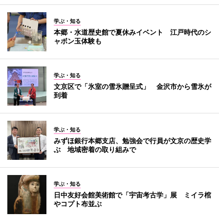
学ぶ・知る
本郷・水道歴史館で夏休みイベント 江戸時代のシ
ャボン玉体験も
学ぶ・知る
文京区で「氷室の雪氷贈呈式」 金沢市から雪氷が
到着
学ぶ・知る
みずほ銀行本郷支店、勉強会で行員が文京の歴史学
ぶ 地域密着の取り組みで
学ぶ・知る
日中友好会館美術館で「宇宙考古学」展 ミイラ棺
やコプト布並ぶ