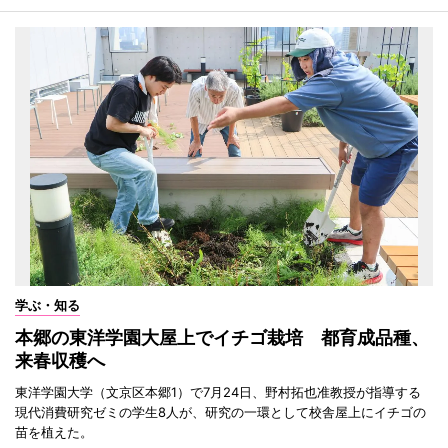
学ぶ・知る
本郷の東洋学園大屋上でイチゴ栽培 都育成品種、
来春収穫へ
東洋学園大学（文京区本郷1）で7月24日、野村拓也准教授が指導する
現代消費研究ゼミの学生8人が、研究の一環として校舎屋上にイチゴの
苗を植えた。