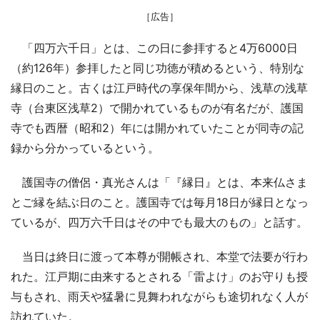
［広告］
「四万六千日」とは、この日に参拝すると4万6000日
（約126年）参拝したと同じ功徳が積めるという、特別な
縁日のこと。古くは江戸時代の享保年間から、浅草の浅草
寺（台東区浅草2）で開かれているものが有名だが、護国
寺でも西暦（昭和2）年には開かれていたことが同寺の記
録から分かっているという。
護国寺の僧侶・真光さんは「『縁日』とは、本来仏さま
とご縁を結ぶ日のこと。護国寺では毎月18日が縁日となっ
ているが、四万六千日はその中でも最大のもの」と話す。
当日は終日に渡って本尊が開帳され、本堂で法要が行わ
れた。江戸期に由来するとされる「雷よけ」のお守りも授
与もされ、雨天や猛暑に見舞われながらも途切れなく人が
訪れていた。