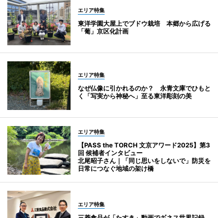
エリア特集
東洋学園大屋上でブドウ栽培 本郷から広げる
「葡」京区化計画
エリア特集
なぜ仏像に引かれるのか？ 永青文庫でひもと
く「写実から神秘へ」至る東洋彫刻の美
エリア特集
【PASS the TORCH 文京アワード2025】第3
回 候補者インタビュー
北尾昭子さん｜「同じ思いをしないで」防災を
日常につなぐ地域の架け橋
エリア特集
三菱食品が「たすき」動画でギネス世界記録