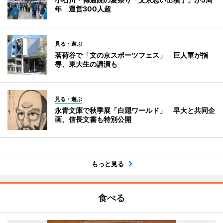
年 運営300人超
見る・遊ぶ
茗荷谷で「文の京スポーツフェス」 巨人軍が指
導、東大生の講演も
見る・遊ぶ
永青文庫で秋季展「白隠ワールド」 早大と共同企
画、信長文書も特別公開
もっと見る
食べる