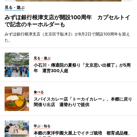
見る・遊ぶ
みずほ銀行根津支店が開設100周年 カプセルトイ
で記念のキーホルダーも
みずほ銀行根津支店（文京区千駄木2）が8月2日で開設100周年を迎え
た。
見る・遊ぶ
小石川・傳通院の夏祭り「文京思い出横丁」が5周
年 運営300人超
食べる
スパイスカレー店「トーカイカレー」、本郷に戻り
間借り出店 週替わりで提供
学ぶ・知る
本郷の東洋学園大屋上でイチゴ栽培 都育成品種、