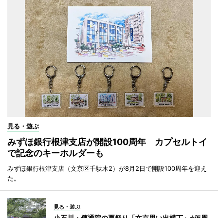
見る・遊ぶ
みずほ銀行根津支店が開設100周年 カプセルトイ
で記念のキーホルダーも
みずほ銀行根津支店（文京区千駄木2）が8月2日で開設100周年を迎え
た。
見る・遊ぶ
小石川・傳通院の夏祭り「文京思い出横丁」が5周