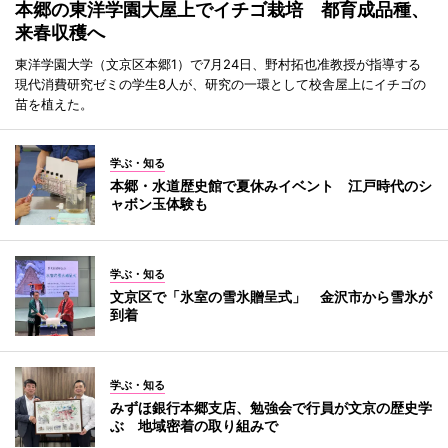
本郷の東洋学園大屋上でイチゴ栽培 都育成品種、
来春収穫へ
東洋学園大学（文京区本郷1）で7月24日、野村拓也准教授が指導する
現代消費研究ゼミの学生8人が、研究の一環として校舎屋上にイチゴの
苗を植えた。
学ぶ・知る
本郷・水道歴史館で夏休みイベント 江戸時代のシ
ャボン玉体験も
学ぶ・知る
文京区で「氷室の雪氷贈呈式」 金沢市から雪氷が
到着
学ぶ・知る
みずほ銀行本郷支店、勉強会で行員が文京の歴史学
ぶ 地域密着の取り組みで