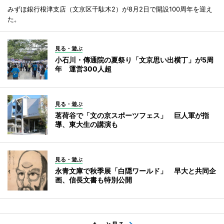
みずほ銀行根津支店（文京区千駄木2）が8月2日で開設100周年を迎え
た。
見る・遊ぶ
小石川・傳通院の夏祭り「文京思い出横丁」が5周
年 運営300人超
見る・遊ぶ
茗荷谷で「文の京スポーツフェス」 巨人軍が指
導、東大生の講演も
見る・遊ぶ
永青文庫で秋季展「白隠ワールド」 早大と共同企
画、信長文書も特別公開