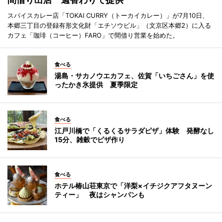
スパイスカレー店「TOKAI CURRY（トーカイカレー）」が7月10日、
本郷三丁目の登録有形文化財「エチソウビル」（文京区本郷2）に入る
カフェ「珈琲（コーヒー）FARO」で間借り営業を始めた。
食べる
湯島・サカノウエカフェ、佐賀「いちごさん」を使
ったかき氷提供 夏季限定
食べる
江戸川橋で「くるくるサラダピザ」体験 発酵なし
15分、雑穀でピザ作り
食べる
ホテル椿山荘東京で「洋梨×イチジクアフタヌーン
ティー」 夜はシャンパンも