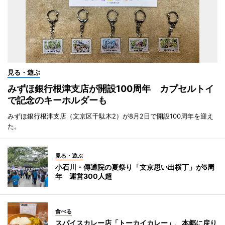
見る・遊ぶ
みずほ銀行根津支店が開設100周年 カプセルトイ
で記念のキーホルダーも
みずほ銀行根津支店（文京区千駄木2）が8月2日で開設100周年を迎え
た。
見る・遊ぶ
小石川・傳通院の夏祭り「文京思い出横丁」が5周
年 運営300人超
食べる
スパイスカレー店「トーカイカレー」、本郷に戻り