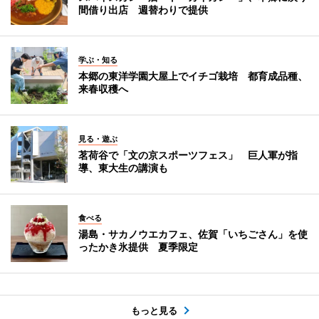
間借り出店 週替わりで提供
学ぶ・知る
本郷の東洋学園大屋上でイチゴ栽培 都育成品種、
来春収穫へ
見る・遊ぶ
茗荷谷で「文の京スポーツフェス」 巨人軍が指
導、東大生の講演も
食べる
湯島・サカノウエカフェ、佐賀「いちごさん」を使
ったかき氷提供 夏季限定
もっと見る