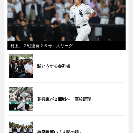
村上、２戦連発２６号 大リーグ
黙とうする参列者
花巻東が２回戦へ 高校野球
核廃絶願い「人間の鎖」