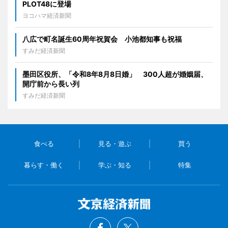
PLOT48に登場
ヨコハマ経済新聞
八広で町名誕生60周年祝賀会 小池都知事も祝福
すみだ経済新聞
墨田区役所、「令和8年8月8日婚」 300人超が婚姻届、
開庁前から長い列
すみだ経済新聞
食べる
見る・遊ぶ
買う
暮らす・働く
学ぶ・知る
特集