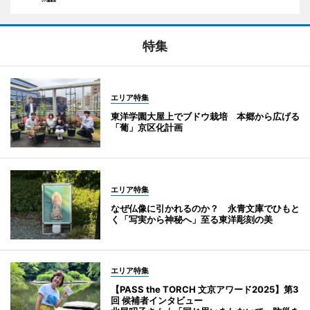
特集
エリア特集
東洋学園大屋上でブドウ栽培 本郷から広げる
「葡」京区化計画
エリア特集
なぜ仏像に引かれるのか？ 永青文庫でひもと
く「写実から神秘へ」至る東洋彫刻の美
エリア特集
【PASS the TORCH 文京アワード2025】第3
回 候補者インタビュー