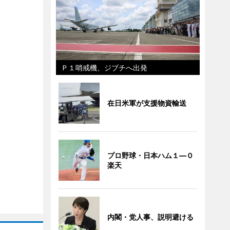
Ｐ１哨戒機、ジブチへ出発
在日米軍が支援物資輸送
プロ野球・日本ハム１―０
楽天
内閣・党人事、説明避ける