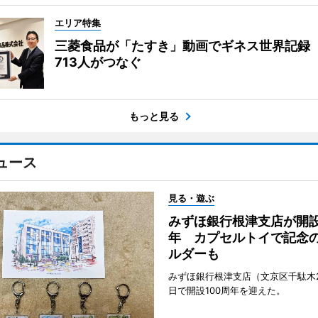
エリア特集
三菱食品が「たすき」動画でギネス世界記録
713人がつなぐ
もっと見る
ュース
見る・遊ぶ
みずほ銀行根津支店が開設
年 カプセルトイで記念
ルダーも
みずほ銀行根津支店（文京区千駄木2
日で開設100周年を迎えた。