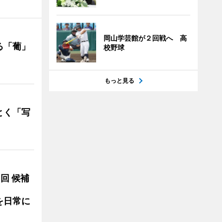
岡山学芸館が２回戦へ 高
る「葡」
校野球
もっと見る
とく「写
3回 候補
を日常に