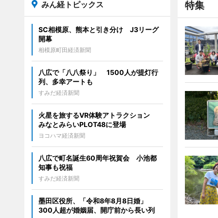
みん経トピックス
特集
SC相模原、熊本と引き分け J3リーグ
開幕
相模原町田経済新聞
八広で「八八祭り」 1500人が提灯行
列、多幸アートも
すみだ経済新聞
火星を旅するVR体験アトラクション
みなとみらいPLOT48に登場
ヨコハマ経済新聞
八広で町名誕生60周年祝賀会 小池都
知事も祝福
すみだ経済新聞
墨田区役所、「令和8年8月8日婚」
300人超が婚姻届、開庁前から長い列