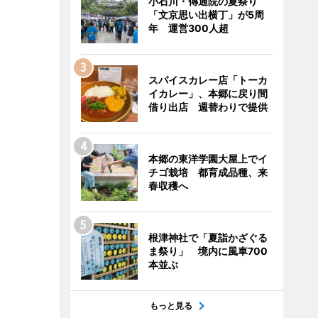
小石川・傳通院の夏祭り
「文京思い出横丁」が5周
年 運営300人超
スパイスカレー店「トーカ
イカレー」、本郷に戻り間
借り出店 週替わりで提供
本郷の東洋学園大屋上でイ
チゴ栽培 都育成品種、来
春収穫へ
根津神社で「夏詣かざぐる
ま祭り」 境内に風車700
本並ぶ
もっと見る