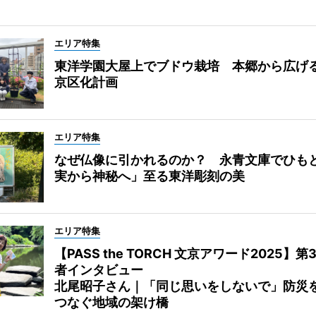
エリア特集
東洋学園大屋上でブドウ栽培 本郷から広げ
京区化計画
エリア特集
なぜ仏像に引かれるのか？ 永青文庫でひも
実から神秘へ」至る東洋彫刻の美
エリア特集
【PASS the TORCH 文京アワード2025】第
者インタビュー
北尾昭子さん｜「同じ思いをしないで」防災
つなぐ地域の架け橋