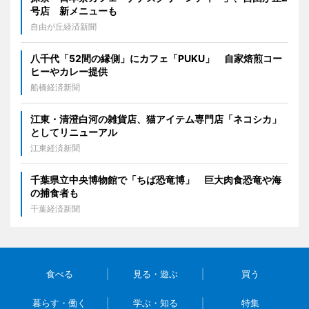
号店 新メニューも
自由が丘経済新聞
八千代「52間の縁側」にカフェ「PUKU」 自家焙煎コー
ヒーやカレー提供
船橋経済新聞
江東・清澄白河の雑貨店、猫アイテム専門店「ネコシカ」
としてリニューアル
江東経済新聞
千葉県立中央博物館で「ちば恐竜博」 巨大肉食恐竜や海
の捕食者も
千葉経済新聞
食べる
見る・遊ぶ
買う
暮らす・働く
学ぶ・知る
特集