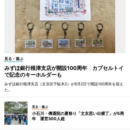
見る・遊ぶ
みずほ銀行根津支店が開設100周年 カプセルトイ
で記念のキーホルダーも
みずほ銀行根津支店（文京区千駄木2）が8月2日で開設100周年を迎え
た。
見る・遊ぶ
小石川・傳通院の夏祭り「文京思い出横丁」が5周
年 運営300人超