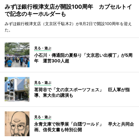
みずほ銀行根津支店が開設100周年 カプセルトイ
で記念のキーホルダーも
みずほ銀行根津支店（文京区千駄木2）が8月2日で開設100周年を迎え
た。
見る・遊ぶ
小石川・傳通院の夏祭り「文京思い出横丁」が5周
年 運営300人超
見る・遊ぶ
茗荷谷で「文の京スポーツフェス」 巨人軍が指
導、東大生の講演も
見る・遊ぶ
永青文庫で秋季展「白隠ワールド」 早大と共同企
画、信長文書も特別公開