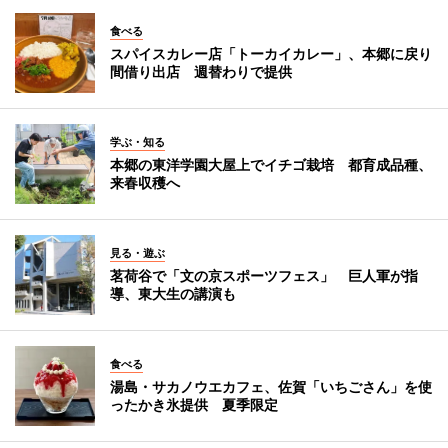
食べる
スパイスカレー店「トーカイカレー」、本郷に戻り
間借り出店 週替わりで提供
学ぶ・知る
本郷の東洋学園大屋上でイチゴ栽培 都育成品種、
来春収穫へ
見る・遊ぶ
茗荷谷で「文の京スポーツフェス」 巨人軍が指
導、東大生の講演も
食べる
湯島・サカノウエカフェ、佐賀「いちごさん」を使
ったかき氷提供 夏季限定