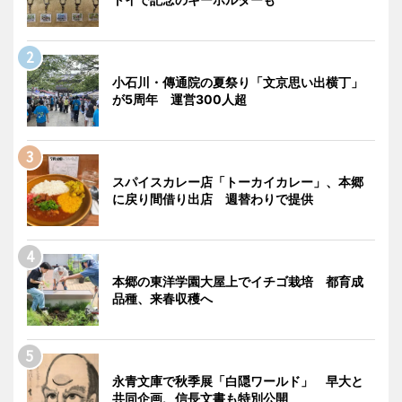
小石川・傳通院の夏祭り「文京思い出横丁」
が5周年 運営300人超
スパイスカレー店「トーカイカレー」、本郷
に戻り間借り出店 週替わりで提供
本郷の東洋学園大屋上でイチゴ栽培 都育成
品種、来春収穫へ
永青文庫で秋季展「白隠ワールド」 早大と
共同企画、信長文書も特別公開