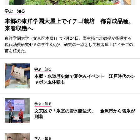
学ぶ・知る
本郷の東洋学園大屋上でイチゴ栽培 都育成品種、
来春収穫へ
東洋学園大学（文京区本郷1）で7月24日、野村拓也准教授が指導する
現代消費研究ゼミの学生8人が、研究の一環として校舎屋上にイチゴの
苗を植えた。
学ぶ・知る
本郷・水道歴史館で夏休みイベント 江戸時代のシ
ャボン玉体験も
学ぶ・知る
文京区で「氷室の雪氷贈呈式」 金沢市から雪氷が
到着
学ぶ・知る