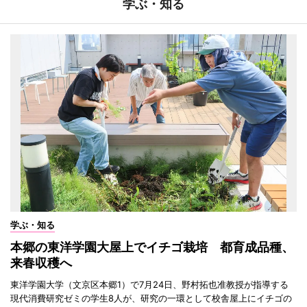
学ぶ・知る
学ぶ・知る
本郷の東洋学園大屋上でイチゴ栽培 都育成品種、
来春収穫へ
東洋学園大学（文京区本郷1）で7月24日、野村拓也准教授が指導する
現代消費研究ゼミの学生8人が、研究の一環として校舎屋上にイチゴの