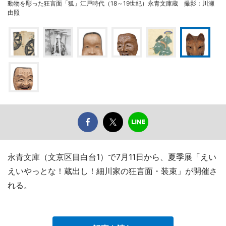
動物を彫った狂言面「狐」江戸時代（18～19世紀）永青文庫蔵 撮影：川瀬
由照
永青文庫（文京区目白台1）で7月11日から、夏季展「えい
えいやっとな！蔵出し！細川家の狂言面・装束」が開催さ
れる。