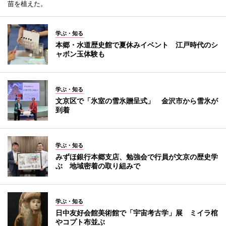
苗を植えた。
学ぶ・知る
本郷・水道歴史館で夏休みイベント 江戸時代のシ
ャボン玉体験も
学ぶ・知る
文京区で「氷室の雪氷贈呈式」 金沢市から雪氷が
到着
学ぶ・知る
みずほ銀行本郷支店、勉強会で行員が文京の歴史学
ぶ 地域密着の取り組みで
学ぶ・知る
日中友好会館美術館で「宇宙考古学」展 ミイラ棺
やコプト布並ぶ