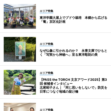
エリア特集
東洋学園大屋上でブドウ栽培 本郷から広げる
「葡」京区化計画
エリア特集
なぜ仏像に引かれるのか？ 永青文庫でひもと
く「写実から神秘へ」至る東洋彫刻の美
エリア特集
【PASS the TORCH 文京アワード2025】第3
回 候補者インタビュー
北尾昭子さん｜「同じ思いをしないで」防災を
日常につなぐ地域の架け橋
エリア特集