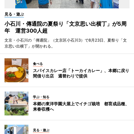
見る・遊ぶ
小石川・傳通院の夏祭り「文京思い出横丁」が5周
年 運営300人超
文京・小石川の「傳通院」（文京区小石川3）で8月23日、夏祭り「文
京思い出横丁」が開かれる。
食べる
スパイスカレー店「トーカイカレー」、本郷に戻り
間借り出店 週替わりで提供
学ぶ・知る
本郷の東洋学園大屋上でイチゴ栽培 都育成品種、
来春収穫へ
見る・遊ぶ