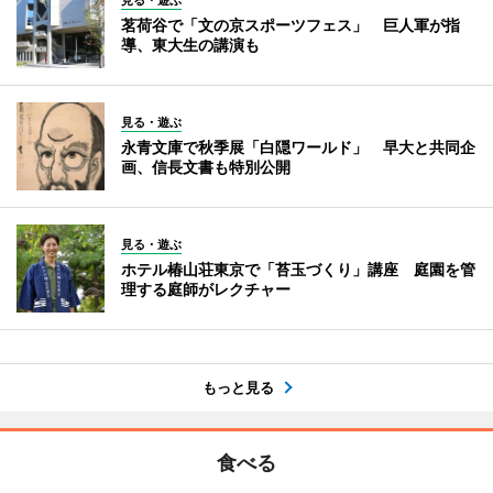
茗荷谷で「文の京スポーツフェス」 巨人軍が指
導、東大生の講演も
見る・遊ぶ
永青文庫で秋季展「白隠ワールド」 早大と共同企
画、信長文書も特別公開
見る・遊ぶ
ホテル椿山荘東京で「苔玉づくり」講座 庭園を管
理する庭師がレクチャー
もっと見る
食べる