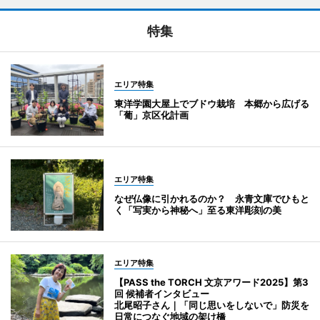
特集
エリア特集
東洋学園大屋上でブドウ栽培 本郷から広げる
「葡」京区化計画
エリア特集
なぜ仏像に引かれるのか？ 永青文庫でひもと
く「写実から神秘へ」至る東洋彫刻の美
エリア特集
【PASS the TORCH 文京アワード2025】第3
回 候補者インタビュー
北尾昭子さん｜「同じ思いをしないで」防災を
日常につなぐ地域の架け橋