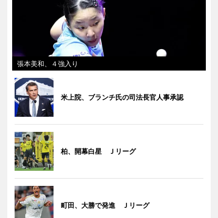
張本美和、４強入り
米上院、ブランチ氏の司法長官人事承認
柏、開幕白星 Ｊリーグ
町田、大勝で発進 Ｊリーグ