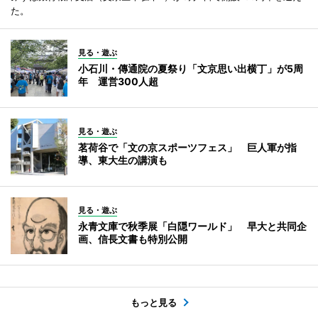
た。
見る・遊ぶ
小石川・傳通院の夏祭り「文京思い出横丁」が5周
年 運営300人超
見る・遊ぶ
茗荷谷で「文の京スポーツフェス」 巨人軍が指
導、東大生の講演も
見る・遊ぶ
永青文庫で秋季展「白隠ワールド」 早大と共同企
画、信長文書も特別公開
もっと見る