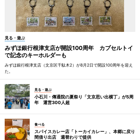
見る・遊ぶ
みずほ銀行根津支店が開設100周年 カプセルトイ
で記念のキーホルダーも
みずほ銀行根津支店（文京区千駄木2）が8月2日で開設100周年を迎え
た。
見る・遊ぶ
小石川・傳通院の夏祭り「文京思い出横丁」が5周
年 運営300人超
食べる
スパイスカレー店「トーカイカレー」、本郷に戻り
間借り出店 週替わりで提供