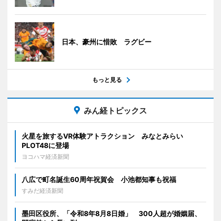
日本、豪州に惜敗 ラグビー
もっと見る
みん経トピックス
火星を旅するVR体験アトラクション みなとみらい
PLOT48に登場
ヨコハマ経済新聞
八広で町名誕生60周年祝賀会 小池都知事も祝福
すみだ経済新聞
墨田区役所、「令和8年8月8日婚」 300人超が婚姻届、