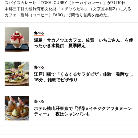
スパイスカレー店「TOKAI CURRY（トーカイカレー）」が7月10日、
本郷三丁目の登録有形文化財「エチソウビル」（文京区本郷2）に入る
カフェ「珈琲（コーヒー）FARO」で間借り営業を始めた。
食べる
湯島・サカノウエカフェ、佐賀「いちごさん」を使
ったかき氷提供 夏季限定
食べる
江戸川橋で「くるくるサラダピザ」体験 発酵なし
15分、雑穀でピザ作り
食べる
ホテル椿山荘東京で「洋梨×イチジクアフタヌーン
ティー」 夜はシャンパンも