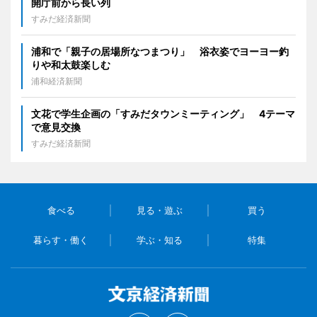
開庁前から長い列
すみだ経済新聞
浦和で「親子の居場所なつまつり」 浴衣姿でヨーヨー釣
りや和太鼓楽しむ
浦和経済新聞
文花で学生企画の「すみだタウンミーティング」 4テーマ
で意見交換
すみだ経済新聞
食べる
見る・遊ぶ
買う
暮らす・働く
学ぶ・知る
特集