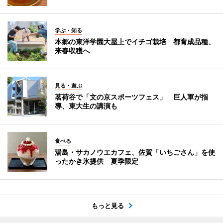
学ぶ・知る
本郷の東洋学園大屋上でイチゴ栽培 都育成品種、
来春収穫へ
見る・遊ぶ
茗荷谷で「文の京スポーツフェス」 巨人軍が指
導、東大生の講演も
食べる
湯島・サカノウエカフェ、佐賀「いちごさん」を使
ったかき氷提供 夏季限定
もっと見る