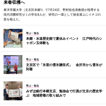
来春収穫へ
東洋学園大学（文京区本郷1）で7月24日、野村拓也准教授が指導する
現代消費研究ゼミの学生8人が、研究の一環として校舎屋上にイチゴの
苗を植えた。
学ぶ・知る
本郷・水道歴史館で夏休みイベント 江戸時代のシ
ャボン玉体験も
学ぶ・知る
文京区で「氷室の雪氷贈呈式」 金沢市から雪氷が
到着
学ぶ・知る
みずほ銀行本郷支店、勉強会で行員が文京の歴史学
ぶ 地域密着の取り組みで