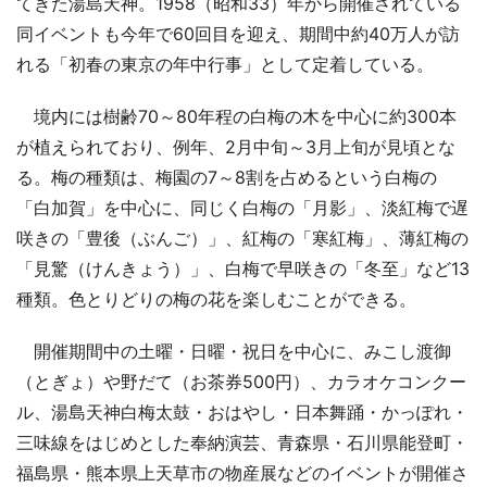
てきた湯島天神。1958（昭和33）年から開催されている
同イベントも今年で60回目を迎え、期間中約40万人が訪
れる「初春の東京の年中行事」として定着している。
境内には樹齢70～80年程の白梅の木を中心に約300本
が植えられており、例年、2月中旬～3月上旬が見頃とな
る。梅の種類は、梅園の7～8割を占めるという白梅の
「白加賀」を中心に、同じく白梅の「月影」、淡紅梅で遅
咲きの「豊後（ぶんご）」、紅梅の「寒紅梅」、薄紅梅の
「見驚（けんきょう）」、白梅で早咲きの「冬至」など13
種類。色とりどりの梅の花を楽しむことができる。
開催期間中の土曜・日曜・祝日を中心に、みこし渡御
（とぎょ）や野だて（お茶券500円）、カラオケコンクー
ル、湯島天神白梅太鼓・おはやし・日本舞踊・かっぽれ・
三味線をはじめとした奉納演芸、青森県・石川県能登町・
福島県・熊本県上天草市の物産展などのイベントが開催さ