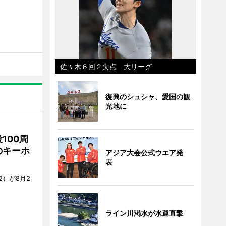
佐々木６回２失点 大リーグ
復興のシュシャ、愛国の観
光地に
100周
のキーホ
アジア大会公式ウエア発
表
）が8月2
ライン川渇水が水運直撃