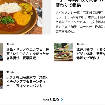
替わりで提供
スパイスカレー店「TOKAI CURR
カレー）」が7月10日、本郷三丁目
文化財「エチソウビル」（文京区本
るカフェ「珈琲（コーヒー）FARO
営業を始めた。
食べる
食べる
湯島・サカノウエカフェ、佐
江戸川橋で「くる
賀「いちごさん」を使ったか
ピザ」体験 発酵な
き氷提供 夏季限定
雑穀でピザ作り
食べる
ホテル椿山荘東京で「洋梨×
イチジクアフタヌーンティ
ー」 夜はシャンパンも
もっと見る