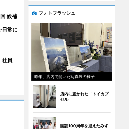
フォトフラッシュ
3回 候補
を日常に
 社員
昨年、店内で開いた写真展の様子
店内に置かれた「トイカプ
セル」
開設100周年を迎えたみず