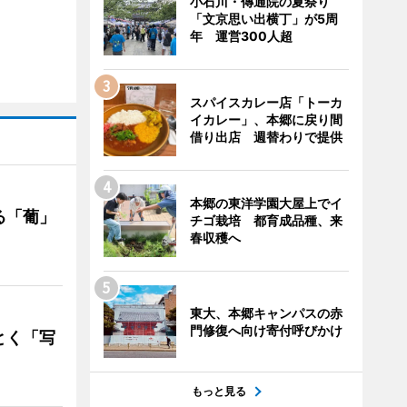
小石川・傳通院の夏祭り
「文京思い出横丁」が5周
年 運営300人超
スパイスカレー店「トーカ
イカレー」、本郷に戻り間
借り出店 週替わりで提供
本郷の東洋学園大屋上でイ
る「葡」
チゴ栽培 都育成品種、来
春収穫へ
東大、本郷キャンパスの赤
門修復へ向け寄付呼びかけ
とく「写
もっと見る