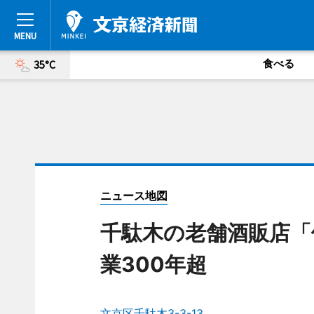
食べる
35°C
ニュース地図
千駄木の老舗酒販店「
業300年超
文京区千駄木3-3-13