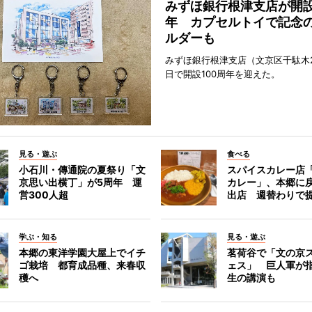
みずほ銀行根津支店が開設
年 カプセルトイで記念
ルダーも
みずほ銀行根津支店（文京区千駄木2
日で開設100周年を迎えた。
見る・遊ぶ
食べる
小石川・傳通院の夏祭り「文
スパイスカレー店
京思い出横丁」が5周年 運
カレー」、本郷に
営300人超
出店 週替わりで
学ぶ・知る
見る・遊ぶ
本郷の東洋学園大屋上でイチ
茗荷谷で「文の京
ゴ栽培 都育成品種、来春収
ェス」 巨人軍が
穫へ
生の講演も