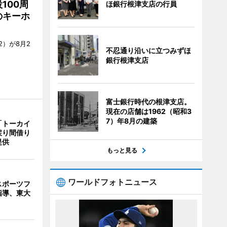
100周
ほ銀行根津支店の行員
のキーホ
）が8月2
不忍通り沿いに立つみずほ
銀行根津支店
富士銀行時代の根津支店。
現在の店舗は1962（昭和3
7）年8月の建築
「トーカイ
戻り間借り
提供
もっと見る
ワールドフォトニュース
スポーツフ
指導、東大