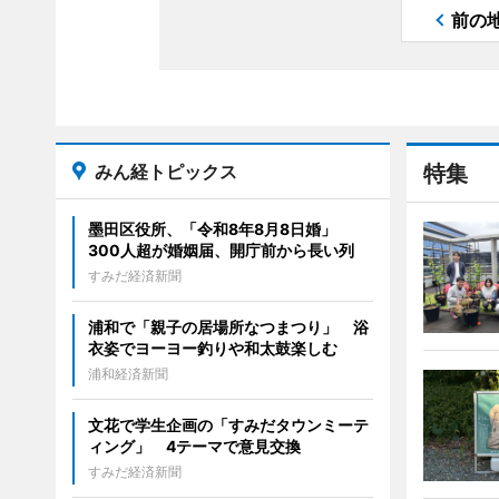
前の
みん経トピックス
特集
墨田区役所、「令和8年8月8日婚」
300人超が婚姻届、開庁前から長い列
すみだ経済新聞
浦和で「親子の居場所なつまつり」 浴
衣姿でヨーヨー釣りや和太鼓楽しむ
浦和経済新聞
文花で学生企画の「すみだタウンミーテ
ィング」 4テーマで意見交換
すみだ経済新聞