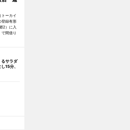
Y（トーカイ
の登録有形
郷2）に入
」で間借り
くるサラダ
し15分、