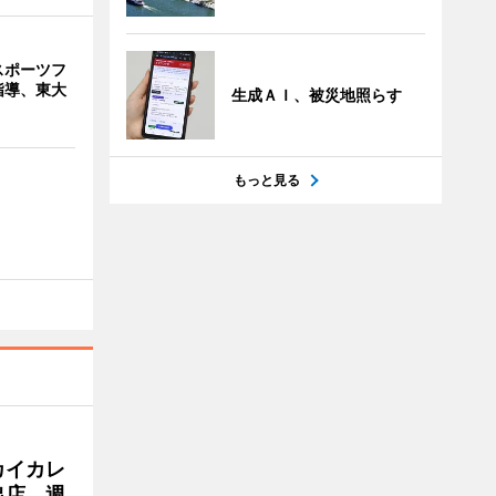
スポーツフ
指導、東大
生成ＡＩ、被災地照らす
もっと見る
カイカレ
出店 週