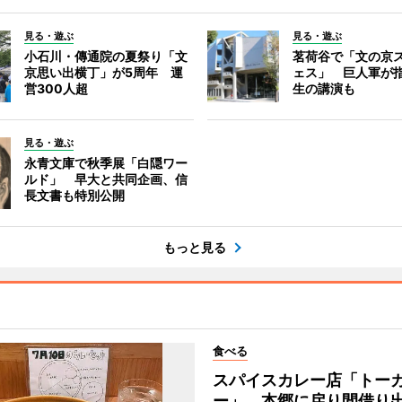
見る・遊ぶ
見る・遊ぶ
小石川・傳通院の夏祭り「文
茗荷谷で「文の京
京思い出横丁」が5周年 運
ェス」 巨人軍が
営300人超
生の講演も
見る・遊ぶ
永青文庫で秋季展「白隠ワー
ルド」 早大と共同企画、信
長文書も特別公開
もっと見る
食べる
スパイスカレー店「トー
ー」、本郷に戻り間借り