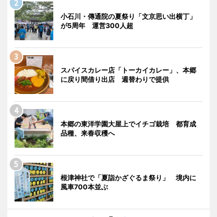
小石川・傳通院の夏祭り「文京思い出横丁」
が5周年 運営300人超
スパイスカレー店「トーカイカレー」、本郷
に戻り間借り出店 週替わりで提供
本郷の東洋学園大屋上でイチゴ栽培 都育成
品種、来春収穫へ
根津神社で「夏詣かざぐるま祭り」 境内に
風車700本並ぶ