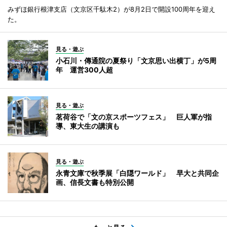
みずほ銀行根津支店（文京区千駄木2）が8月2日で開設100周年を迎え
た。
見る・遊ぶ
小石川・傳通院の夏祭り「文京思い出横丁」が5周
年 運営300人超
見る・遊ぶ
茗荷谷で「文の京スポーツフェス」 巨人軍が指
導、東大生の講演も
見る・遊ぶ
永青文庫で秋季展「白隠ワールド」 早大と共同企
画、信長文書も特別公開