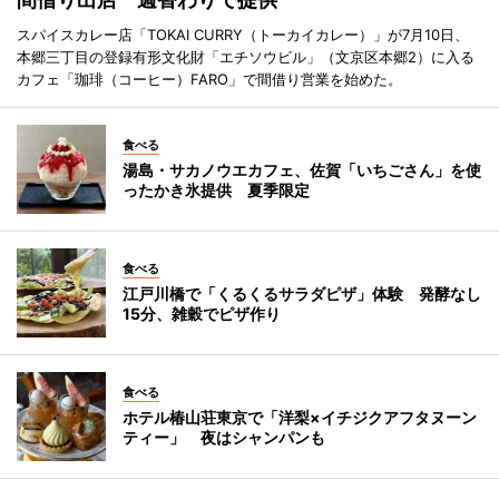
スパイスカレー店「TOKAI CURRY（トーカイカレー）」が7月10日、
本郷三丁目の登録有形文化財「エチソウビル」（文京区本郷2）に入る
カフェ「珈琲（コーヒー）FARO」で間借り営業を始めた。
食べる
湯島・サカノウエカフェ、佐賀「いちごさん」を使
ったかき氷提供 夏季限定
食べる
江戸川橋で「くるくるサラダピザ」体験 発酵なし
15分、雑穀でピザ作り
食べる
ホテル椿山荘東京で「洋梨×イチジクアフタヌーン
ティー」 夜はシャンパンも