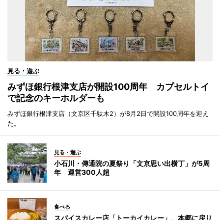
見る・遊ぶ
みずほ銀行根津支店が開設100周年 カプセルトイ
で記念のキーホルダーも
みずほ銀行根津支店（文京区千駄木2）が8月2日で開設100周年を迎え
た。
見る・遊ぶ
小石川・傳通院の夏祭り「文京思い出横丁」が5周
年 運営300人超
食べる
スパイスカレー店「トーカイカレー」、本郷に戻り