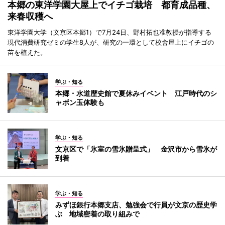
本郷の東洋学園大屋上でイチゴ栽培 都育成品種、
来春収穫へ
東洋学園大学（文京区本郷1）で7月24日、野村拓也准教授が指導する
現代消費研究ゼミの学生8人が、研究の一環として校舎屋上にイチゴの
苗を植えた。
学ぶ・知る
本郷・水道歴史館で夏休みイベント 江戸時代のシ
ャボン玉体験も
学ぶ・知る
文京区で「氷室の雪氷贈呈式」 金沢市から雪氷が
到着
学ぶ・知る
みずほ銀行本郷支店、勉強会で行員が文京の歴史学
ぶ 地域密着の取り組みで