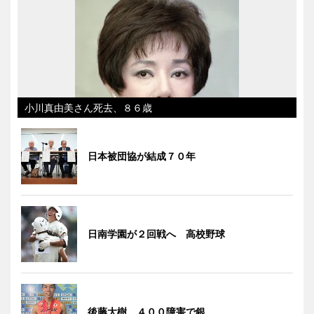
小川真由美さん死去、８６歳
日本被団協が結成７０年
日南学園が２回戦へ 高校野球
後藤大樹、４００障害で銀