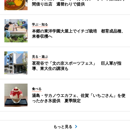
間借り出店 週替わりで提供
学ぶ・知る
本郷の東洋学園大屋上でイチゴ栽培 都育成品種、
来春収穫へ
見る・遊ぶ
茗荷谷で「文の京スポーツフェス」 巨人軍が指
導、東大生の講演も
食べる
湯島・サカノウエカフェ、佐賀「いちごさん」を使
ったかき氷提供 夏季限定
もっと見る