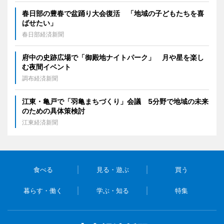
春日部の豊春で盆踊り大会復活 「地域の子どもたちを喜
ばせたい」
春日部経済新聞
府中の史跡広場で「御殿地ナイトパーク」 月や星を楽し
む夜間イベント
調布経済新聞
江東・亀戸で「羽亀まちづくり」会議 5分野で地域の未来
のための具体策検討
江東経済新聞
食べる
見る・遊ぶ
買う
暮らす・働く
学ぶ・知る
特集