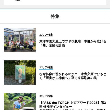
特集
エリア特集
東洋学園大屋上でブドウ栽培 本郷から広げる
「葡」京区化計画
エリア特集
なぜ仏像に引かれるのか？ 永青文庫でひもと
く「写実から神秘へ」至る東洋彫刻の美
エリア特集
【PASS the TORCH 文京アワード2025】第3
回 候補者インタビュー