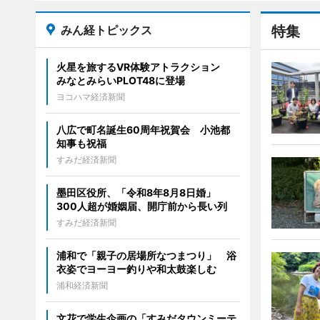
みん経トピックス
特集
火星を旅するVR体験アトラクション
みなとみらいPLOT48に登場
ヨコハマ経済新聞
八広で町名誕生60周年祝賀会 小池都
知事も祝福
すみだ経済新聞
墨田区役所、「令和8年8月8日婚」
300人超が婚姻届、開庁前から長い列
すみだ経済新聞
浦和で「親子の居場所なつまつり」 浴
衣姿でヨーヨー釣りや和太鼓楽しむ
浦和経済新聞
文花で学生企画の「すみだタウンミーテ