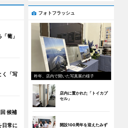
フォトフラッシュ
る「葡」
とく「写
昨年、店内で開いた写真展の様子
店内に置かれた「トイカプ
セル」
3回 候補
を日常に
開設100周年を迎えたみず