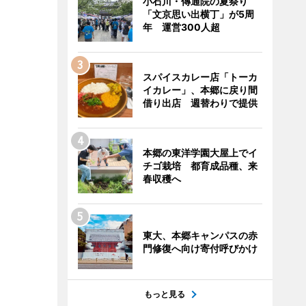
小石川・傳通院の夏祭り
「文京思い出横丁」が5周
年 運営300人超
スパイスカレー店「トーカ
イカレー」、本郷に戻り間
借り出店 週替わりで提供
本郷の東洋学園大屋上でイ
チゴ栽培 都育成品種、来
春収穫へ
東大、本郷キャンパスの赤
門修復へ向け寄付呼びかけ
もっと見る