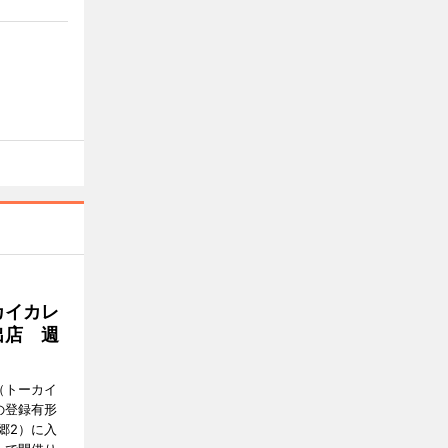
カイカレ
出店 週
Y（トーカイ
の登録有形
郷2）に入