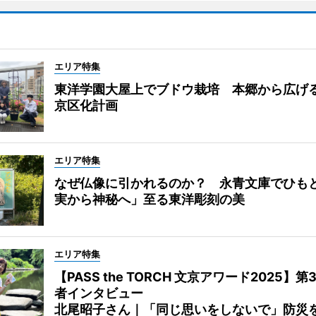
エリア特集
東洋学園大屋上でブドウ栽培 本郷から広げ
京区化計画
エリア特集
なぜ仏像に引かれるのか？ 永青文庫でひも
実から神秘へ」至る東洋彫刻の美
エリア特集
【PASS the TORCH 文京アワード2025】第
者インタビュー
北尾昭子さん｜「同じ思いをしないで」防災