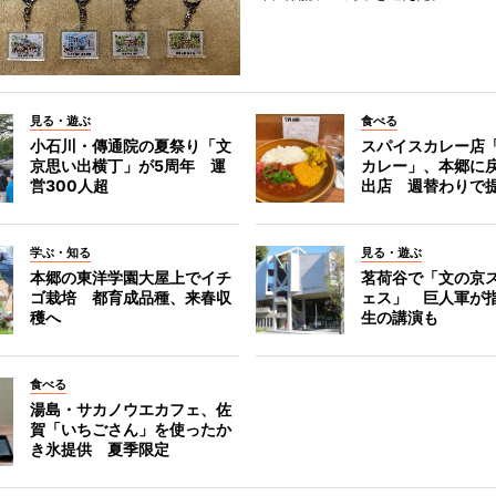
見る・遊ぶ
食べる
小石川・傳通院の夏祭り「文
スパイスカレー店
京思い出横丁」が5周年 運
カレー」、本郷に
営300人超
出店 週替わりで
学ぶ・知る
見る・遊ぶ
本郷の東洋学園大屋上でイチ
茗荷谷で「文の京
ゴ栽培 都育成品種、来春収
ェス」 巨人軍が
穫へ
生の講演も
食べる
湯島・サカノウエカフェ、佐
賀「いちごさん」を使ったか
き氷提供 夏季限定