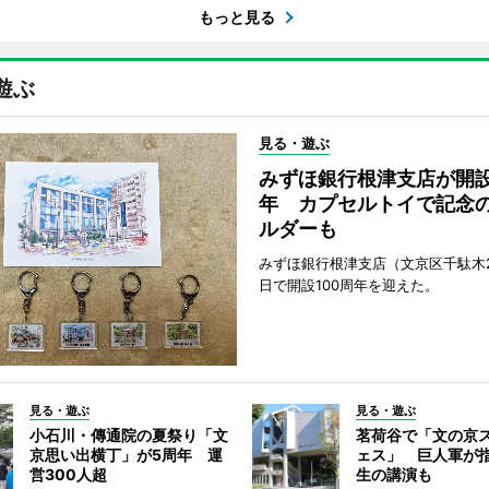
もっと見る
遊ぶ
見る・遊ぶ
みずほ銀行根津支店が開設
年 カプセルトイで記念
ルダーも
みずほ銀行根津支店（文京区千駄木2
日で開設100周年を迎えた。
見る・遊ぶ
見る・遊ぶ
小石川・傳通院の夏祭り「文
茗荷谷で「文の京
京思い出横丁」が5周年 運
ェス」 巨人軍が
営300人超
生の講演も