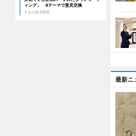
ィング」 4テーマで意見交換
すみだ経済新聞
最新ニ