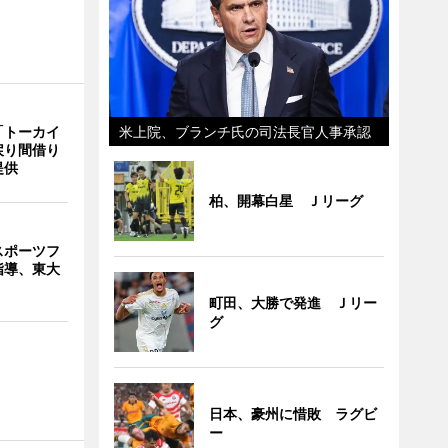
「トーカイ
米上院、ブランチ氏の司法長官人事承認
戻り間借り
提供
柏、開幕白星 Ｊリーグ
スポーツフ
指導、東大
町田、大勝で発進 Ｊリー
グ
日本、豪州に惜敗 ラグビ
ー