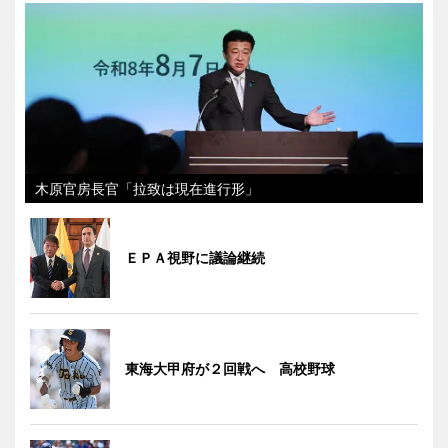
木原官房長官「拉致は現在進行形」
ＥＰＡ視野に議論継続
東海大甲府が２回戦へ 高校野球