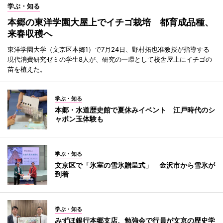
学ぶ・知る
本郷の東洋学園大屋上でイチゴ栽培 都育成品種、
来春収穫へ
東洋学園大学（文京区本郷1）で7月24日、野村拓也准教授が指導する
現代消費研究ゼミの学生8人が、研究の一環として校舎屋上にイチゴの
苗を植えた。
学ぶ・知る
本郷・水道歴史館で夏休みイベント 江戸時代のシ
ャボン玉体験も
学ぶ・知る
文京区で「氷室の雪氷贈呈式」 金沢市から雪氷が
到着
学ぶ・知る
みずほ銀行本郷支店、勉強会で行員が文京の歴史学