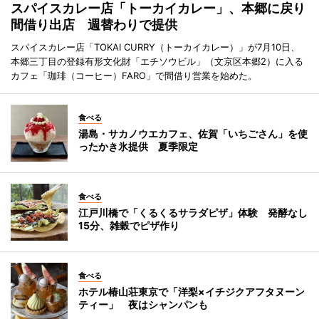
スパイスカレー店「トーカイカレー」、本郷に戻り
間借り出店 週替わりで提供
スパイスカレー店「TOKAI CURRY（トーカイカレー）」が7月10日、
本郷三丁目の登録有形文化財「エチソウビル」（文京区本郷2）に入る
カフェ「珈琲（コーヒー）FARO」で間借り営業を始めた。
食べる
湯島・サカノウエカフェ、佐賀「いちごさん」を使
ったかき氷提供 夏季限定
食べる
江戸川橋で「くるくるサラダピザ」体験 発酵なし
15分、雑穀でピザ作り
食べる
ホテル椿山荘東京で「洋梨×イチジクアフタヌーン
ティー」 夜はシャンパンも