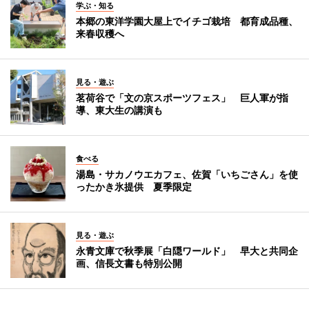
学ぶ・知る
本郷の東洋学園大屋上でイチゴ栽培 都育成品種、
来春収穫へ
見る・遊ぶ
茗荷谷で「文の京スポーツフェス」 巨人軍が指
導、東大生の講演も
食べる
湯島・サカノウエカフェ、佐賀「いちごさん」を使
ったかき氷提供 夏季限定
見る・遊ぶ
永青文庫で秋季展「白隠ワールド」 早大と共同企
画、信長文書も特別公開