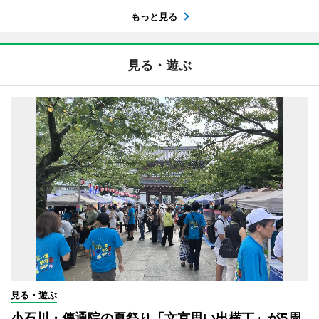
もっと見る
見る・遊ぶ
見る・遊ぶ
小石川・傳通院の夏祭り「文京思い出横丁」が5周