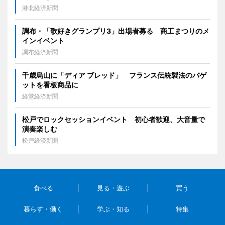
港北経済新聞
調布・「歌好きグランプリ3」出場者募る 商工まつりのメ
インイベント
調布経済新聞
千歳烏山に「ディア ブレッド」 フランス伝統製法のバゲ
ットを看板商品に
経堂経済新聞
松戸でロックセッションイベント 初心者歓迎、大音量で
演奏楽しむ
松戸経済新聞
食べる
見る・遊ぶ
買う
暮らす・働く
学ぶ・知る
特集