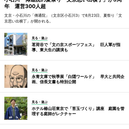
年 運営300人超
文京・小石川の「傳通院」（文京区小石川3）で8月23日、夏祭り「文
京思い出横丁」が開かれる。
見る・遊ぶ
茗荷谷で「文の京スポーツフェス」 巨人軍が指
導、東大生の講演も
見る・遊ぶ
永青文庫で秋季展「白隠ワールド」 早大と共同企
画、信長文書も特別公開
見る・遊ぶ
ホテル椿山荘東京で「苔玉づくり」講座 庭園を管
理する庭師がレクチャー