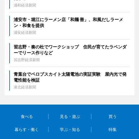
浦和経済新聞
浦安市・堀江にラーメン店「和麺 善」、和風だしラーメ
ン・和食を提供
浦安経済新聞
習志野・奏の杜でワークショップ 住民が育てたラベンダ
ーでリース作りなど
習志野経済新聞
青葉台でペロブスカイト太陽電池の実証実験 屋内光で発
電性能を検証
港北経済新聞
食べる
見る・遊ぶ
買う
暮らす・働く
学ぶ・知る
特集