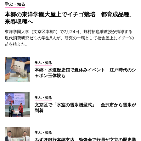
学ぶ・知る
本郷の東洋学園大屋上でイチゴ栽培 都育成品種、
来春収穫へ
東洋学園大学（文京区本郷1）で7月24日、野村拓也准教授が指導する
現代消費研究ゼミの学生8人が、研究の一環として校舎屋上にイチゴの
苗を植えた。
学ぶ・知る
本郷・水道歴史館で夏休みイベント 江戸時代のシ
ャボン玉体験も
学ぶ・知る
文京区で「氷室の雪氷贈呈式」 金沢市から雪氷が
到着
学ぶ・知る
みずほ銀行本郷支店、勉強会で行員が文京の歴史学