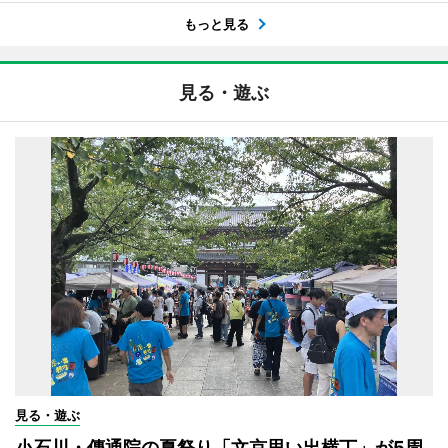
もっと見る
見る・遊ぶ
見る・遊ぶ
小石川・傳通院の夏祭り「文京思い出横丁」が5周