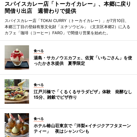
スパイスカレー店「トーカイカレー」、本郷に戻り
間借り出店 週替わりで提供
スパイスカレー店「TOKAI CURRY（トーカイカレー）」が7月10日、
本郷三丁目の登録有形文化財「エチソウビル」（文京区本郷2）に入る
カフェ「珈琲（コーヒー）FARO」で間借り営業を始めた。
食べる
湯島・サカノウエカフェ、佐賀「いちごさん」を使
ったかき氷提供 夏季限定
食べる
江戸川橋で「くるくるサラダピザ」体験 発酵なし
15分、雑穀でピザ作り
食べる
ホテル椿山荘東京で「洋梨×イチジクアフタヌーン
ティー」 夜はシャンパンも