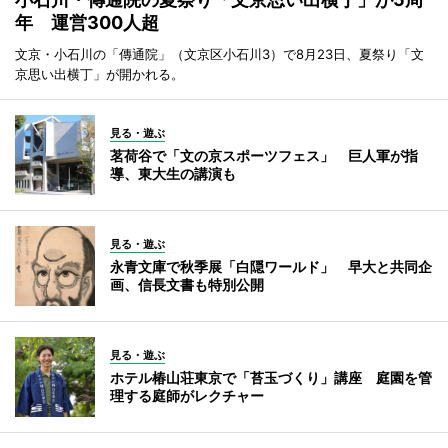
年 運営300人超
文京・小石川の「傳通院」（文京区小石川3）で8月23日、夏祭り「文
京思い出横丁」が開かれる。
見る・遊ぶ
茗荷谷で「文の京スポーツフェス」 巨人軍が指
導、東大生の講演も
見る・遊ぶ
永青文庫で秋季展「白隠ワールド」 早大と共同企
画、信長文書も特別公開
見る・遊ぶ
ホテル椿山荘東京で「苔玉づくり」講座 庭園を管
理する庭師がレクチャー