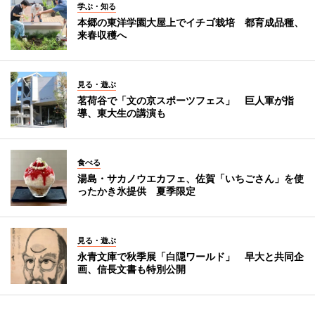
学ぶ・知る
本郷の東洋学園大屋上でイチゴ栽培 都育成品種、
来春収穫へ
見る・遊ぶ
茗荷谷で「文の京スポーツフェス」 巨人軍が指
導、東大生の講演も
食べる
湯島・サカノウエカフェ、佐賀「いちごさん」を使
ったかき氷提供 夏季限定
見る・遊ぶ
永青文庫で秋季展「白隠ワールド」 早大と共同企
画、信長文書も特別公開