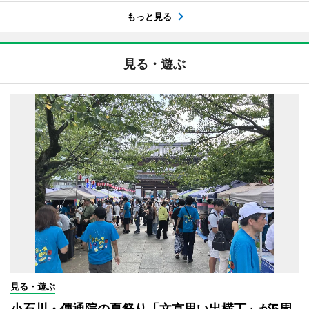
もっと見る
見る・遊ぶ
見る・遊ぶ
小石川・傳通院の夏祭り「文京思い出横丁」が5周