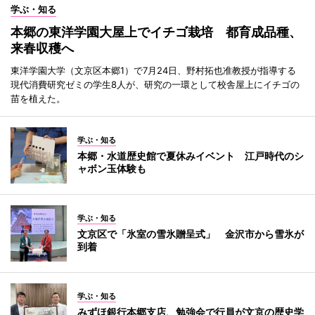
学ぶ・知る
本郷の東洋学園大屋上でイチゴ栽培 都育成品種、
来春収穫へ
東洋学園大学（文京区本郷1）で7月24日、野村拓也准教授が指導する
現代消費研究ゼミの学生8人が、研究の一環として校舎屋上にイチゴの
苗を植えた。
学ぶ・知る
本郷・水道歴史館で夏休みイベント 江戸時代のシ
ャボン玉体験も
学ぶ・知る
文京区で「氷室の雪氷贈呈式」 金沢市から雪氷が
到着
学ぶ・知る
みずほ銀行本郷支店、勉強会で行員が文京の歴史学