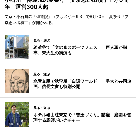
年 運営300人超
文京・小石川の「傳通院」（文京区小石川3）で8月23日、夏祭り「文
京思い出横丁」が開かれる。
見る・遊ぶ
茗荷谷で「文の京スポーツフェス」 巨人軍が指
導、東大生の講演も
見る・遊ぶ
永青文庫で秋季展「白隠ワールド」 早大と共同企
画、信長文書も特別公開
見る・遊ぶ
ホテル椿山荘東京で「苔玉づくり」講座 庭園を管
理する庭師がレクチャー