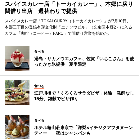
スパイスカレー店「トーカイカレー」、本郷に戻り
間借り出店 週替わりで提供
スパイスカレー店「TOKAI CURRY（トーカイカレー）」が7月10日、
本郷三丁目の登録有形文化財「エチソウビル」（文京区本郷2）に入る
カフェ「珈琲（コーヒー）FARO」で間借り営業を始めた。
食べる
湯島・サカノウエカフェ、佐賀「いちごさん」を使
ったかき氷提供 夏季限定
食べる
江戸川橋で「くるくるサラダピザ」体験 発酵なし
15分、雑穀でピザ作り
食べる
ホテル椿山荘東京で「洋梨×イチジクアフタヌーン
ティー」 夜はシャンパンも