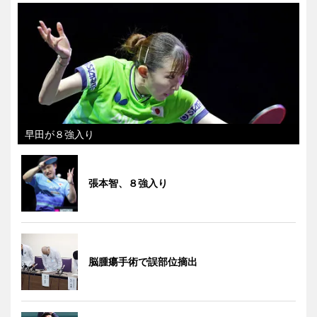
早田が８強入り
張本智、８強入り
脳腫瘍手術で誤部位摘出