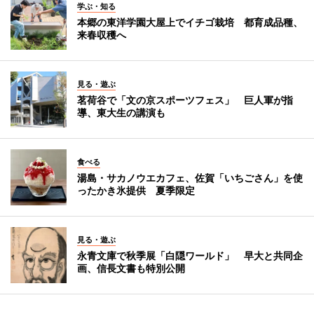
学ぶ・知る
本郷の東洋学園大屋上でイチゴ栽培 都育成品種、
来春収穫へ
見る・遊ぶ
茗荷谷で「文の京スポーツフェス」 巨人軍が指
導、東大生の講演も
食べる
湯島・サカノウエカフェ、佐賀「いちごさん」を使
ったかき氷提供 夏季限定
見る・遊ぶ
永青文庫で秋季展「白隠ワールド」 早大と共同企
画、信長文書も特別公開