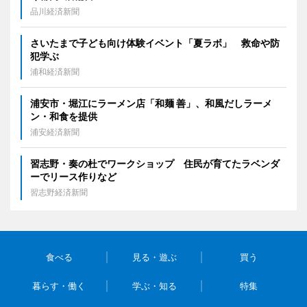
品川経済新聞
さいたまで子ども向け体験イベント「夏ラボ」 救命や防
犯学ぶ
浦和経済新聞
浦安市・堀江にラーメン店「和麺 善」、和風だしラーメ
ン・和食を提供
浦安経済新聞
習志野・奏の杜でワークショップ 住民が育てたラベンダ
ーでリース作りなど
習志野経済新聞
食べる
見る・遊ぶ
買う
暮らす・働く
学ぶ・知る
特集