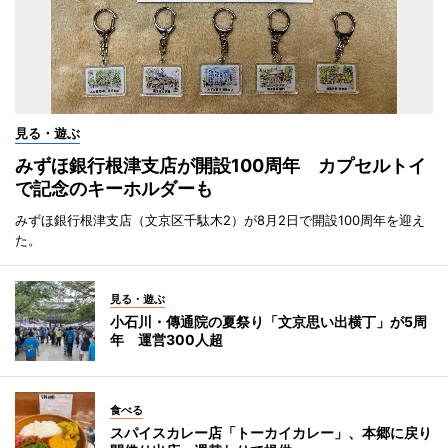
見る・遊ぶ
みずほ銀行根津支店が開設100周年 カプセルトイ
で記念のキーホルダーも
みずほ銀行根津支店（文京区千駄木2）が8月2日で開設100周年を迎え
た。
見る・遊ぶ
小石川・傳通院の夏祭り「文京思い出横丁」が5周
年 運営300人超
食べる
スパイスカレー店「トーカイカレー」、本郷に戻り