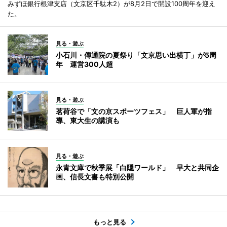
みずほ銀行根津支店（文京区千駄木2）が8月2日で開設100周年を迎え
た。
見る・遊ぶ
小石川・傳通院の夏祭り「文京思い出横丁」が5周
年 運営300人超
見る・遊ぶ
茗荷谷で「文の京スポーツフェス」 巨人軍が指
導、東大生の講演も
見る・遊ぶ
永青文庫で秋季展「白隠ワールド」 早大と共同企
画、信長文書も特別公開
もっと見る