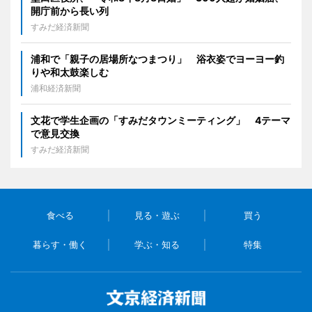
開庁前から長い列
すみだ経済新聞
浦和で「親子の居場所なつまつり」 浴衣姿でヨーヨー釣
りや和太鼓楽しむ
浦和経済新聞
文花で学生企画の「すみだタウンミーティング」 4テーマ
で意見交換
すみだ経済新聞
食べる
見る・遊ぶ
買う
暮らす・働く
学ぶ・知る
特集