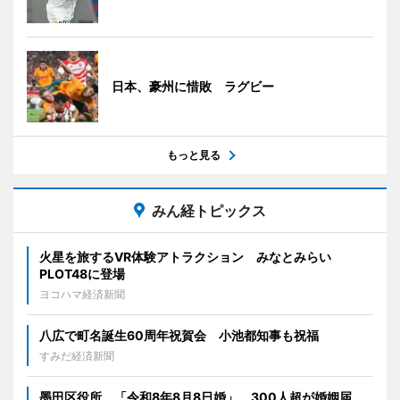
日本、豪州に惜敗 ラグビー
もっと見る
みん経トピックス
火星を旅するVR体験アトラクション みなとみらい
PLOT48に登場
ヨコハマ経済新聞
八広で町名誕生60周年祝賀会 小池都知事も祝福
すみだ経済新聞
墨田区役所、「令和8年8月8日婚」 300人超が婚姻届、