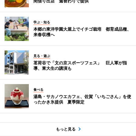
間借り出店 週替わりで提供
学ぶ・知る
本郷の東洋学園大屋上でイチゴ栽培 都育成品種、
来春収穫へ
見る・遊ぶ
茗荷谷で「文の京スポーツフェス」 巨人軍が指
導、東大生の講演も
食べる
湯島・サカノウエカフェ、佐賀「いちごさん」を使
ったかき氷提供 夏季限定
もっと見る