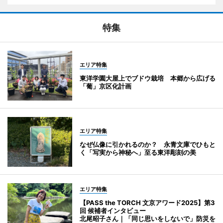
特集
エリア特集
東洋学園大屋上でブドウ栽培 本郷から広げる
「葡」京区化計画
エリア特集
なぜ仏像に引かれるのか？ 永青文庫でひもと
く「写実から神秘へ」至る東洋彫刻の美
エリア特集
【PASS the TORCH 文京アワード2025】第3
回 候補者インタビュー
北尾昭子さん｜「同じ思いをしないで」防災を