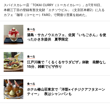
スパイスカレー店「TOKAI CURRY（トーカイカレー）」が7月10日、
本郷三丁目の登録有形文化財「エチソウビル」（文京区本郷2）に入る
カフェ「珈琲（コーヒー）FARO」で間借り営業を始めた。
食べる
湯島・サカノウエカフェ、佐賀「いちごさん」を使
ったかき氷提供 夏季限定
食べる
江戸川橋で「くるくるサラダピザ」体験 発酵なし
15分、雑穀でピザ作り
食べる
ホテル椿山荘東京で「洋梨×イチジクアフタヌーン
ティー」 夜はシャンパンも