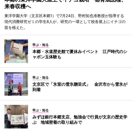
来春収穫へ
東洋学園大学（文京区本郷1）で7月24日、野村拓也准教授が指導する
現代消費研究ゼミの学生8人が、研究の一環として校舎屋上にイチゴの
苗を植えた。
学ぶ・知る
本郷・水道歴史館で夏休みイベント 江戸時代のシ
ャボン玉体験も
学ぶ・知る
文京区で「氷室の雪氷贈呈式」 金沢市から雪氷が
到着
学ぶ・知る
みずほ銀行本郷支店、勉強会で行員が文京の歴史学
ぶ 地域密着の取り組みで