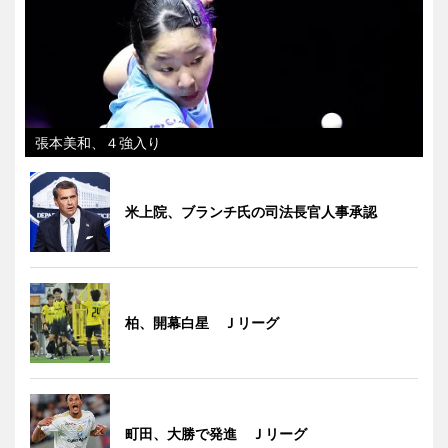
張本美和、４強入り
米上院、ブランチ氏の司法長官人事承認
柏、開幕白星 Ｊリーグ
町田、大勝で発進 Ｊリーグ