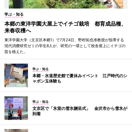
学ぶ・知る
本郷の東洋学園大屋上でイチゴ栽培 都育成品種、
来春収穫へ
東洋学園大学（文京区本郷1）で7月24日、野村拓也准教授が指導する
現代消費研究ゼミの学生8人が、研究の一環として校舎屋上にイチゴの
苗を植えた。
学ぶ・知る
本郷・水道歴史館で夏休みイベント 江戸時代のシ
ャボン玉体験も
学ぶ・知る
文京区で「氷室の雪氷贈呈式」 金沢市から雪氷が
到着