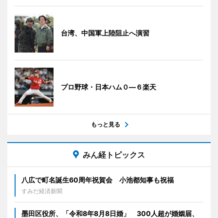
台湾、中国軍上陸阻止へ演習
プロ野球・日本ハム０―６楽天
もっと見る
みん経トピックス
八広で町名誕生60周年祝賀会 小池都知事も祝福
すみだ経済新聞
墨田区役所、「令和8年8月8日婚」 300人超が婚姻届、