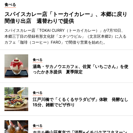
食べる
スパイスカレー店「トーカイカレー」、本郷に戻り
間借り出店 週替わりで提供
スパイスカレー店「TOKAI CURRY（トーカイカレー）」が7月10日、
本郷三丁目の登録有形文化財「エチソウビル」（文京区本郷2）に入る
カフェ「珈琲（コーヒー）FARO」で間借り営業を始めた。
食べる
湯島・サカノウエカフェ、佐賀「いちごさん」を使
ったかき氷提供 夏季限定
食べる
江戸川橋で「くるくるサラダピザ」体験 発酵なし
15分、雑穀でピザ作り
食べる
ホテル椿山荘東京で「洋梨×イチジクアフタヌーン