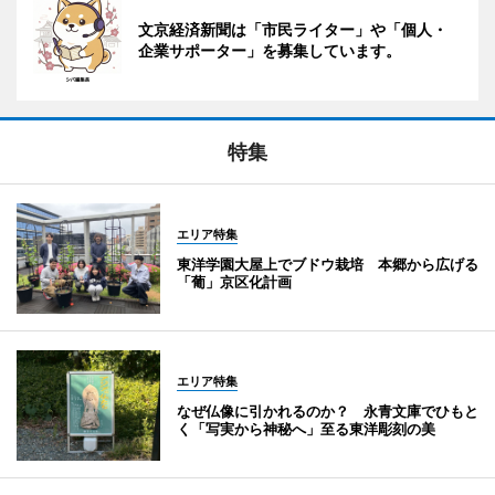
文京経済新聞は「市民ライター」や「個人・
企業サポーター」を募集しています。
特集
エリア特集
東洋学園大屋上でブドウ栽培 本郷から広げる
「葡」京区化計画
エリア特集
なぜ仏像に引かれるのか？ 永青文庫でひもと
く「写実から神秘へ」至る東洋彫刻の美