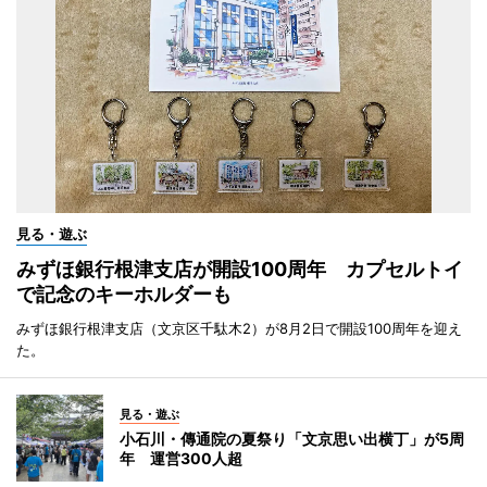
見る・遊ぶ
みずほ銀行根津支店が開設100周年 カプセルトイ
で記念のキーホルダーも
みずほ銀行根津支店（文京区千駄木2）が8月2日で開設100周年を迎え
た。
見る・遊ぶ
小石川・傳通院の夏祭り「文京思い出横丁」が5周
年 運営300人超