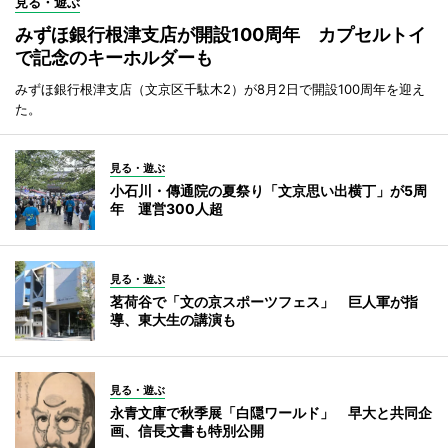
見る・遊ぶ
みずほ銀行根津支店が開設100周年 カプセルトイ
で記念のキーホルダーも
みずほ銀行根津支店（文京区千駄木2）が8月2日で開設100周年を迎え
た。
見る・遊ぶ
小石川・傳通院の夏祭り「文京思い出横丁」が5周
年 運営300人超
見る・遊ぶ
茗荷谷で「文の京スポーツフェス」 巨人軍が指
導、東大生の講演も
見る・遊ぶ
永青文庫で秋季展「白隠ワールド」 早大と共同企
画、信長文書も特別公開