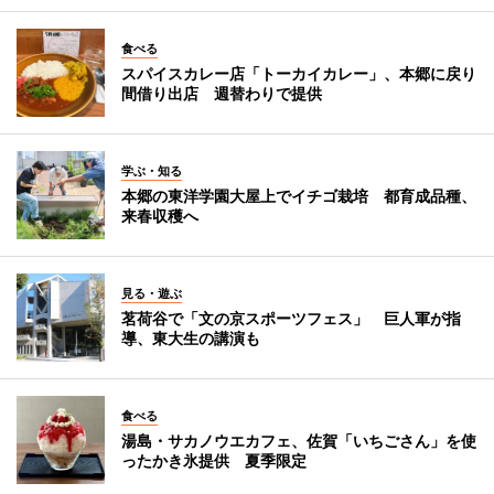
食べる
スパイスカレー店「トーカイカレー」、本郷に戻り
間借り出店 週替わりで提供
学ぶ・知る
本郷の東洋学園大屋上でイチゴ栽培 都育成品種、
来春収穫へ
見る・遊ぶ
茗荷谷で「文の京スポーツフェス」 巨人軍が指
導、東大生の講演も
食べる
湯島・サカノウエカフェ、佐賀「いちごさん」を使
ったかき氷提供 夏季限定