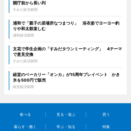
開庁前から長い列
すみだ経済新聞
浦和で「親子の居場所なつまつり」 浴衣姿でヨーヨー釣
りや和太鼓楽しむ
浦和経済新聞
文花で学生企画の「すみだタウンミーティング」 4テーマ
で意見交換
すみだ経済新聞
経堂のベーカリー「オンカ」が15周年プレイベント かき
氷を500円で販売
経堂経済新聞
食べる
見る・遊ぶ
買う
暮らす・働く
学ぶ・知る
特集