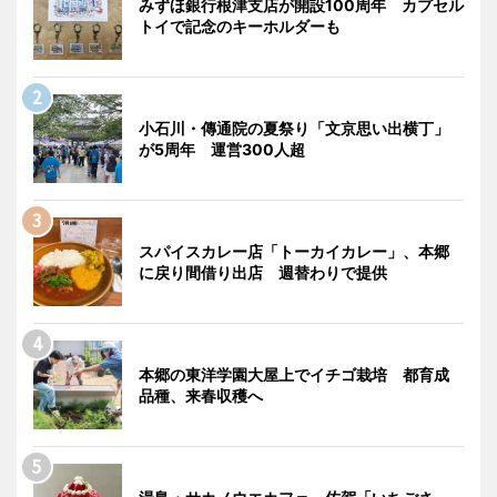
みずほ銀行根津支店が開設100周年 カプセル
トイで記念のキーホルダーも
小石川・傳通院の夏祭り「文京思い出横丁」
が5周年 運営300人超
スパイスカレー店「トーカイカレー」、本郷
に戻り間借り出店 週替わりで提供
本郷の東洋学園大屋上でイチゴ栽培 都育成
品種、来春収穫へ