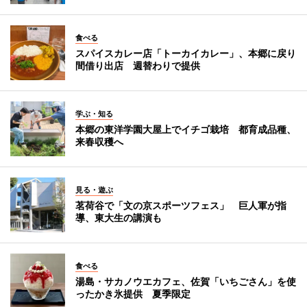
食べる
スパイスカレー店「トーカイカレー」、本郷に戻り
間借り出店 週替わりで提供
学ぶ・知る
本郷の東洋学園大屋上でイチゴ栽培 都育成品種、
来春収穫へ
見る・遊ぶ
茗荷谷で「文の京スポーツフェス」 巨人軍が指
導、東大生の講演も
食べる
湯島・サカノウエカフェ、佐賀「いちごさん」を使
ったかき氷提供 夏季限定