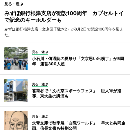
見る・遊ぶ
みずほ銀行根津支店が開設100周年 カプセルトイ
で記念のキーホルダーも
みずほ銀行根津支店（文京区千駄木2）が8月2日で開設100周年を迎え
た。
見る・遊ぶ
小石川・傳通院の夏祭り「文京思い出横丁」が5周
年 運営300人超
見る・遊ぶ
茗荷谷で「文の京スポーツフェス」 巨人軍が指
導、東大生の講演も
見る・遊ぶ
永青文庫で秋季展「白隠ワールド」 早大と共同企
画、信長文書も特別公開