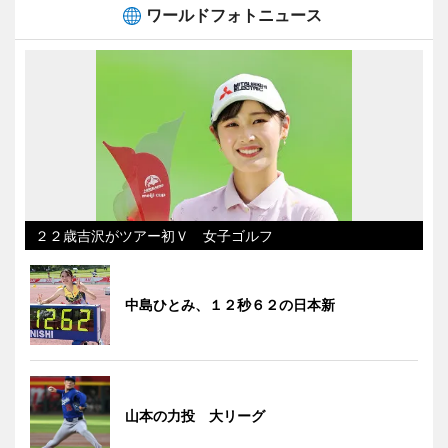
ワールドフォトニュース
２２歳吉沢がツアー初Ｖ 女子ゴルフ
中島ひとみ、１２秒６２の日本新
山本の力投 大リーグ