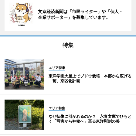
文京経済新聞は「市民ライター」や「個人・
企業サポーター」を募集しています。
特集
エリア特集
東洋学園大屋上でブドウ栽培 本郷から広げる
「葡」京区化計画
エリア特集
なぜ仏像に引かれるのか？ 永青文庫でひもと
く「写実から神秘へ」至る東洋彫刻の美