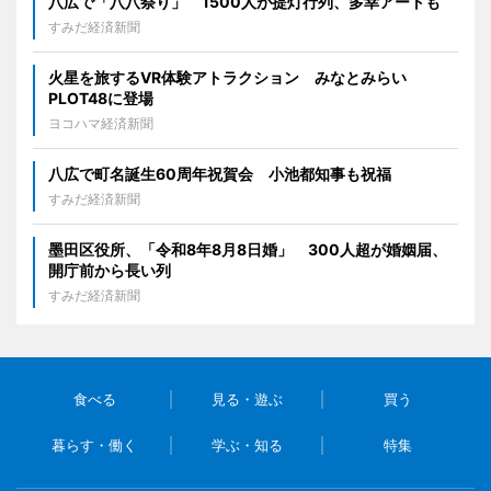
八広で「八八祭り」 1500人が提灯行列、多幸アートも
すみだ経済新聞
火星を旅するVR体験アトラクション みなとみらい
PLOT48に登場
ヨコハマ経済新聞
八広で町名誕生60周年祝賀会 小池都知事も祝福
すみだ経済新聞
墨田区役所、「令和8年8月8日婚」 300人超が婚姻届、
開庁前から長い列
すみだ経済新聞
食べる
見る・遊ぶ
買う
暮らす・働く
学ぶ・知る
特集