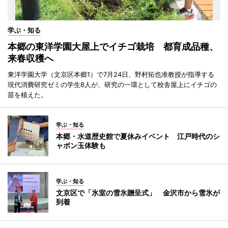
学ぶ・知る
本郷の東洋学園大屋上でイチゴ栽培 都育成品種、
来春収穫へ
東洋学園大学（文京区本郷1）で7月24日、野村拓也准教授が指導する
現代消費研究ゼミの学生8人が、研究の一環として校舎屋上にイチゴの
苗を植えた。
学ぶ・知る
本郷・水道歴史館で夏休みイベント 江戸時代のシ
ャボン玉体験も
学ぶ・知る
文京区で「氷室の雪氷贈呈式」 金沢市から雪氷が
到着