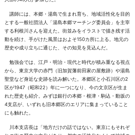
講師には、本郷・湯島で生まれ育ち、地域活性化を目的
とする一般社団法人「湯島本郷マーチング委員会」を主宰
する利根川さんを迎えた。街並みをイラストで描き残す活
動を続け、手がけた風景はおよそ150カ所に上る。地元の
歴史や成り立ちに通じた、その知見を見込んだ。
勉強会では、江戸・明治・現代と時代が積み重なる視点
から、東京大学の赤門（旧加賀藩前田家の屋敷跡）や湯島
聖堂など身近な史跡を読み解いた。本郷区と小石川区の2
区が1947（昭和22）年に一つになり、今の文京区が生ま
れた歴史も紹介。みずほ銀行の本郷・根津・駒込・動坂の
4支店が、いずれも旧本郷区のエリアに集まっていること
にも触れた。
川本支店長は「地方だけの話ではない。東京にもそれぞ