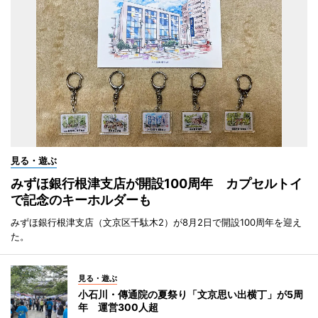
見る・遊ぶ
みずほ銀行根津支店が開設100周年 カプセルトイ
で記念のキーホルダーも
みずほ銀行根津支店（文京区千駄木2）が8月2日で開設100周年を迎え
た。
見る・遊ぶ
小石川・傳通院の夏祭り「文京思い出横丁」が5周
年 運営300人超