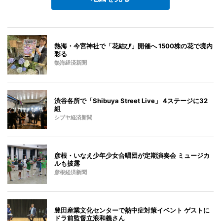
熱海・今宮神社で「花結び」開催へ 1500株の花で境内
彩る
熱海経済新聞
渋谷各所で「Shibuya Street Live」 4ステージに32
組
シブヤ経済新聞
彦根・いなえ少年少女合唱団が定期演奏会 ミュージカ
ルも披露
彦根経済新聞
豊田産業文化センターで熱中症対策イベント ゲストに
ドラ前監督立浪和義さん