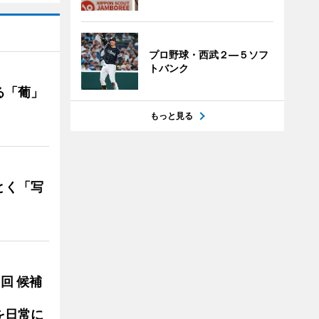
プロ野球・西武２―５ソフ
トバンク
る「葡」
もっと見る
とく「写
3回 候補
を日常に