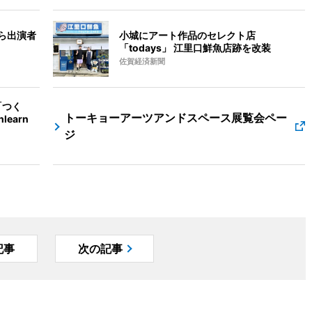
んら出演者
小城にアート作品のセレクト店
「todays」 江里口鮮魚店跡を改装
佐賀経済新聞
「つく
トーキョーアーツアンドスペース展覧会ペー
learn
ジ
記事
次の記事