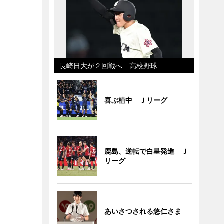
長崎日大が２回戦へ 高校野球
喜ぶ植中 Ｊリーグ
鹿島、逆転で白星発進 Ｊ
リーグ
あいさつされる悠仁さま