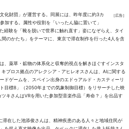
文化財団」が運営する。同展には、昨年度に約3カ
［広告］
が参加する。属性や役割を「いったん脇に置いて」
った経験を「靴を脱いで世界に触れ直す」姿になぞらえ、タイ
人間のかたち」をテーマに、東京で滞在制作を行った4人を含
は、薬草・鉱物の体系化と収奪的視点を解きほぐすインスタ
」を展示。キプロス拠点のアレクシア・アヒレオスさんは、AIに関する
ードゲームを、スペイン出身のエドゥアルド・カスティーリ
ト目標8」（2050年までの気象制御目標）をリサーチした映
ガミカツキさんはVRを用いた参加型音楽作品「寿命？」を出品す
に滞在した池添俊さんは、精神疾患のある人々と地域住民が
」を捉え直す映像を出品。ケベックに滞在した井上拓哉さん