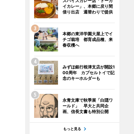
スパイスカレー店「トーカ
イカレー」、本郷に戻り間
借り出店 週替わりで提供
本郷の東洋学園大屋上でイ
チゴ栽培 都育成品種、来
春収穫へ
みずほ銀行根津支店が開設1
00周年 カプセルトイで記
念のキーホルダーも
永青文庫で秋季展「白隠ワ
ールド」 早大と共同企
画、信長文書も特別公開
もっと見る