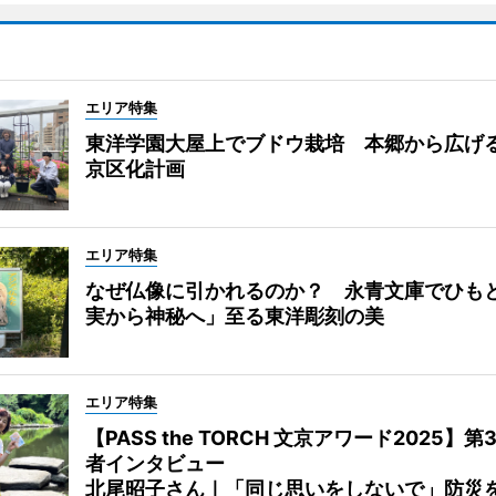
エリア特集
東洋学園大屋上でブドウ栽培 本郷から広げ
京区化計画
エリア特集
なぜ仏像に引かれるのか？ 永青文庫でひも
実から神秘へ」至る東洋彫刻の美
エリア特集
【PASS the TORCH 文京アワード2025】第
者インタビュー
北尾昭子さん｜「同じ思いをしないで」防災