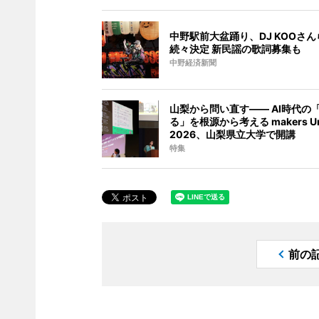
中野駅前大盆踊り、DJ KOOさ
続々決定 新民謡の歌詞募集も
中野経済新聞
山梨から問い直す―― AI時代の
る」を根源から考える makers Un
2026、山梨県立大学で開講
特集
前の