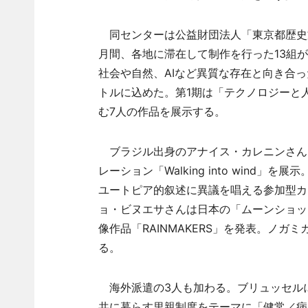
同センターは公益財団法人「東京都歴史
月間、各地に滞在して制作を行った13組
社会や自然、AIなど異質な存在と向き合
トルに込めた。第1期は「テクノロジーと
む7人の作品を展示する。
ブラジル出身のアナイス・カレニンさん
レーション「Walking into wind
ユートピア的叙述に異議を唱える参加型カ
ョ・ビヌエサさんは日本の「ムーンショッ
像作品「RAINMAKERS」を発表。ノ
る。
海外派遣の3人も加わる。ブリュッセル
共に暮らす里親制度をテーマに「健常／病