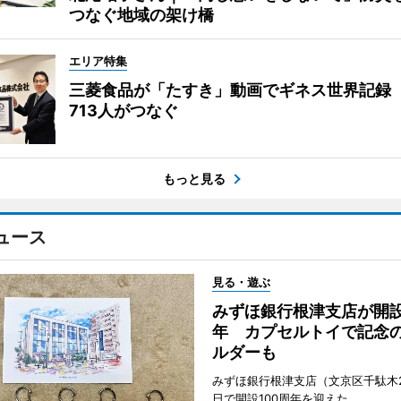
つなぐ地域の架け橋
エリア特集
三菱食品が「たすき」動画でギネス世界記録
713人がつなぐ
もっと見る
ュース
見る・遊ぶ
みずほ銀行根津支店が開設
年 カプセルトイで記念
ルダーも
みずほ銀行根津支店（文京区千駄木2
日で開設100周年を迎えた。