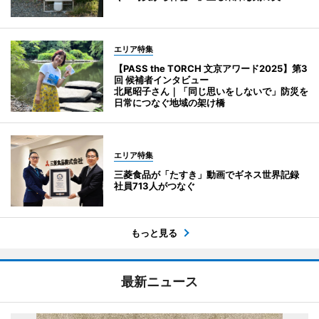
エリア特集
【PASS the TORCH 文京アワード2025】第3
回 候補者インタビュー
北尾昭子さん｜「同じ思いをしないで」防災を
日常につなぐ地域の架け橋
エリア特集
三菱食品が「たすき」動画でギネス世界記録
社員713人がつなぐ
もっと見る
最新ニュース