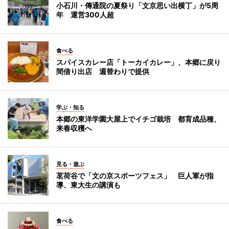
小石川・傳通院の夏祭り「文京思い出横丁」が5周
年 運営300人超
食べる
スパイスカレー店「トーカイカレー」、本郷に戻り
間借り出店 週替わりで提供
学ぶ・知る
本郷の東洋学園大屋上でイチゴ栽培 都育成品種、
来春収穫へ
見る・遊ぶ
茗荷谷で「文の京スポーツフェス」 巨人軍が指
導、東大生の講演も
食べる