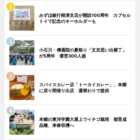
みずほ銀行根津支店が開設100周年 カプセル
トイで記念のキーホルダーも
小石川・傳通院の夏祭り「文京思い出横丁」
が5周年 運営300人超
スパイスカレー店「トーカイカレー」、本郷
に戻り間借り出店 週替わりで提供
本郷の東洋学園大屋上でイチゴ栽培 都育成
品種、来春収穫へ