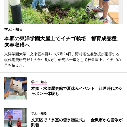
学ぶ・知る
本郷の東洋学園大屋上でイチゴ栽培 都育成品種、
来春収穫へ
東洋学園大学（文京区本郷1）で7月24日、野村拓也准教授が指導する
現代消費研究ゼミの学生8人が、研究の一環として校舎屋上にイチゴの
苗を植えた。
学ぶ・知る
本郷・水道歴史館で夏休みイベント 江戸時代のシ
ャボン玉体験も
学ぶ・知る
文京区で「氷室の雪氷贈呈式」 金沢市から雪氷が
到着