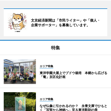
文京経済新聞は「市民ライター」や「個人・
企業サポーター」を募集しています。
特集
エリア特集
東洋学園大屋上でブドウ栽培 本郷から広げる
「葡」京区化計画
エリア特集
なぜ仏像に引かれるのか？ 永青文庫でひもと
く「写実から神秘へ」至る東洋彫刻の美