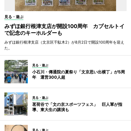
見る・遊ぶ
みずほ銀行根津支店が開設100周年 カプセルトイ
で記念のキーホルダーも
みずほ銀行根津支店（文京区千駄木2）が8月2日で開設100周年を迎え
た。
見る・遊ぶ
小石川・傳通院の夏祭り「文京思い出横丁」が5周
年 運営300人超
見る・遊ぶ
茗荷谷で「文の京スポーツフェス」 巨人軍が指
導、東大生の講演も
見る・遊ぶ