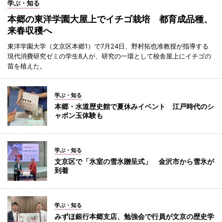
学ぶ・知る
本郷の東洋学園大屋上でイチゴ栽培 都育成品種、
来春収穫へ
東洋学園大学（文京区本郷1）で7月24日、野村拓也准教授が指導する
現代消費研究ゼミの学生8人が、研究の一環として校舎屋上にイチゴの
苗を植えた。
学ぶ・知る
本郷・水道歴史館で夏休みイベント 江戸時代のシ
ャボン玉体験も
学ぶ・知る
文京区で「氷室の雪氷贈呈式」 金沢市から雪氷が
到着
学ぶ・知る
みずほ銀行本郷支店、勉強会で行員が文京の歴史学