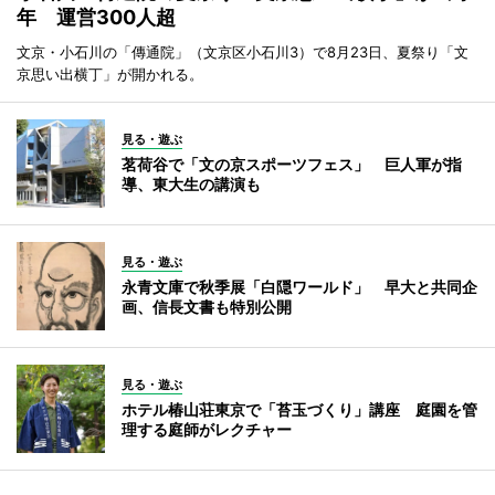
年 運営300人超
文京・小石川の「傳通院」（文京区小石川3）で8月23日、夏祭り「文
京思い出横丁」が開かれる。
見る・遊ぶ
茗荷谷で「文の京スポーツフェス」 巨人軍が指
導、東大生の講演も
見る・遊ぶ
永青文庫で秋季展「白隠ワールド」 早大と共同企
画、信長文書も特別公開
見る・遊ぶ
ホテル椿山荘東京で「苔玉づくり」講座 庭園を管
理する庭師がレクチャー