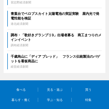
習志野経済新聞
青葉台でペロブスカイト太陽電池の実証実験 屋内光で発
電性能を検証
港北経済新聞
調布・「歌好きグランプリ3」出場者募る 商工まつりのメ
インイベント
調布経済新聞
千歳烏山に「ディア ブレッド」 フランス伝統製法のバゲ
ットを看板商品に
経堂経済新聞
食べる
見る・遊ぶ
買う
暮らす・働く
学ぶ・知る
特集