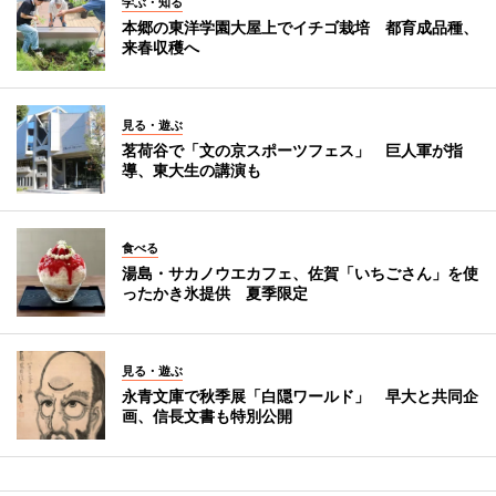
学ぶ・知る
本郷の東洋学園大屋上でイチゴ栽培 都育成品種、
来春収穫へ
見る・遊ぶ
茗荷谷で「文の京スポーツフェス」 巨人軍が指
導、東大生の講演も
食べる
湯島・サカノウエカフェ、佐賀「いちごさん」を使
ったかき氷提供 夏季限定
見る・遊ぶ
永青文庫で秋季展「白隠ワールド」 早大と共同企
画、信長文書も特別公開