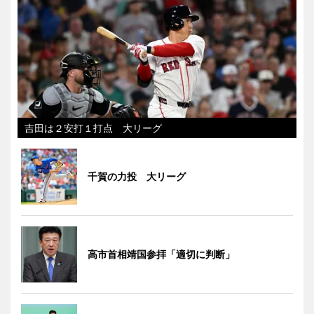
吉田は２安打１打点 大リーグ
千賀の力投 大リーグ
高市首相靖国参拝「適切に判断」