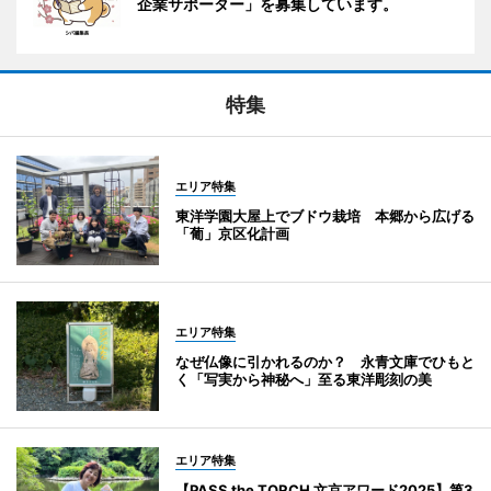
企業サポーター」を募集しています。
特集
エリア特集
東洋学園大屋上でブドウ栽培 本郷から広げる
「葡」京区化計画
エリア特集
なぜ仏像に引かれるのか？ 永青文庫でひもと
く「写実から神秘へ」至る東洋彫刻の美
エリア特集
【PASS the TORCH 文京アワード2025】第3