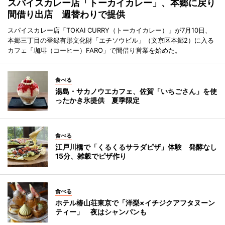
スパイスカレー店「トーカイカレー」、本郷に戻り
間借り出店 週替わりで提供
スパイスカレー店「TOKAI CURRY（トーカイカレー）」が7月10日、
本郷三丁目の登録有形文化財「エチソウビル」（文京区本郷2）に入る
カフェ「珈琲（コーヒー）FARO」で間借り営業を始めた。
食べる
湯島・サカノウエカフェ、佐賀「いちごさん」を使
ったかき氷提供 夏季限定
食べる
江戸川橋で「くるくるサラダピザ」体験 発酵なし
15分、雑穀でピザ作り
食べる
ホテル椿山荘東京で「洋梨×イチジクアフタヌーン
ティー」 夜はシャンパンも