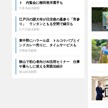
ト 内覧会に柳田将洋選手も
六本木経済新聞
江戸川の證大寺が日没後の墓参り「宵参
り」 ランタンともる空間で縁日も
江戸川経済新聞
東中野にハラール店 トルコケバブとイ
ンドカレー売りに、タイムサービスも
中野経済新聞
狭山で初心者向けAI活用セミナー 仕事
や暮らしに使える実践法紹介
狭山経済新聞