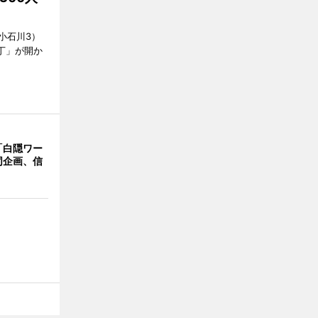
小石川3）
丁」が開か
「白隠ワー
同企画、信