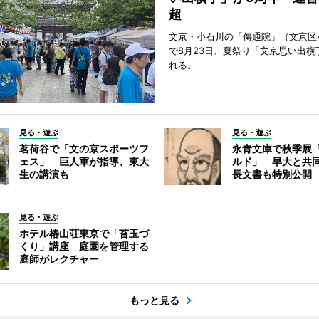
超
文京・小石川の「傳通院」（文京区
で8月23日、夏祭り「文京思い出横
れる。
見る・遊ぶ
見る・遊ぶ
茗荷谷で「文の京スポーツフ
永青文庫で秋季展
ェス」 巨人軍が指導、東大
ルド」 早大と共
生の講演も
長文書も特別公開
見る・遊ぶ
ホテル椿山荘東京で「苔玉づ
くり」講座 庭園を管理する
庭師がレクチャー
もっと見る