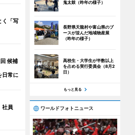
鬼太鼓（昨年の様子）
とく「写
長野県天龍村や富山県のブ
ースが並んだ地域物産展
（昨年の様子）
高校生・大学生が半数以上
3回 候補
を占める実行委員会（8月2
日）
を日常に
もっと見る
 社員
ワールドフォトニュース