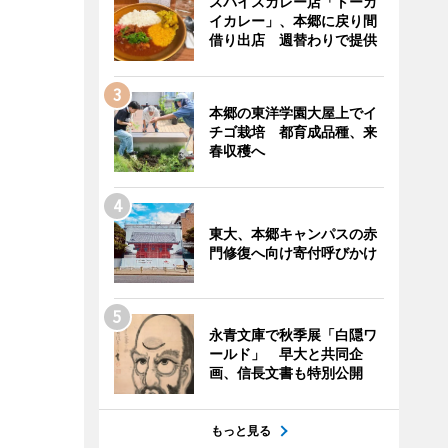
スパイスカレー店「トーカ
イカレー」、本郷に戻り間
借り出店 週替わりで提供
本郷の東洋学園大屋上でイ
チゴ栽培 都育成品種、来
春収穫へ
東大、本郷キャンパスの赤
門修復へ向け寄付呼びかけ
永青文庫で秋季展「白隠ワ
ールド」 早大と共同企
画、信長文書も特別公開
もっと見る