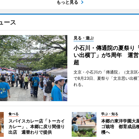
もっと見る
ュース
見る・遊ぶ
小石川・傳通院の夏祭り
い出横丁」が5周年 運営
超
文京・小石川の「傳通院」（文京区
で8月23日、夏祭り「文京思い出横
れる。
食べる
学ぶ・知る
スパイスカレー店「トーカイ
本郷の東洋学園大
カレー」、本郷に戻り間借り
ゴ栽培 都育成品
出店 週替わりで提供
穫へ