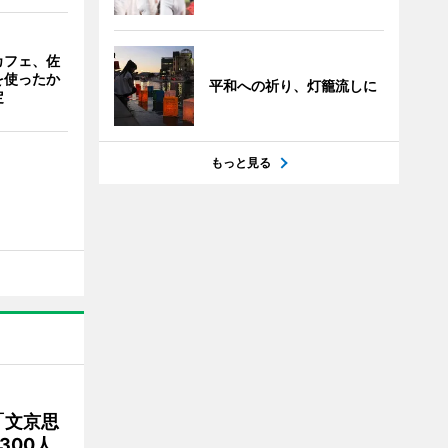
カフェ、佐
を使ったか
平和への祈り、灯籠流しに
定
もっと見る
「文京思
300人