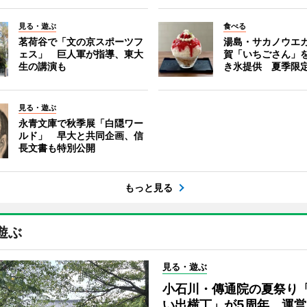
見る・遊ぶ
食べる
茗荷谷で「文の京スポーツフ
湯島・サカノウエ
ェス」 巨人軍が指導、東大
賀「いちごさん」
生の講演も
き氷提供 夏季限
見る・遊ぶ
永青文庫で秋季展「白隠ワー
ルド」 早大と共同企画、信
長文書も特別公開
もっと見る
遊ぶ
見る・遊ぶ
小石川・傳通院の夏祭り
い出横丁」が5周年 運営