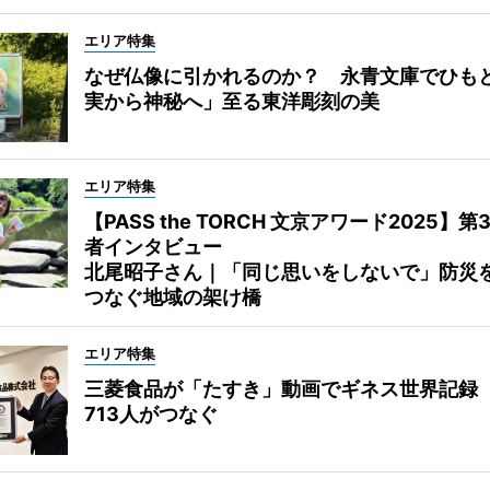
エリア特集
なぜ仏像に引かれるのか？ 永青文庫でひも
実から神秘へ」至る東洋彫刻の美
エリア特集
【PASS the TORCH 文京アワード2025】第
者インタビュー
北尾昭子さん｜「同じ思いをしないで」防災
つなぐ地域の架け橋
エリア特集
三菱食品が「たすき」動画でギネス世界記録
713人がつなぐ