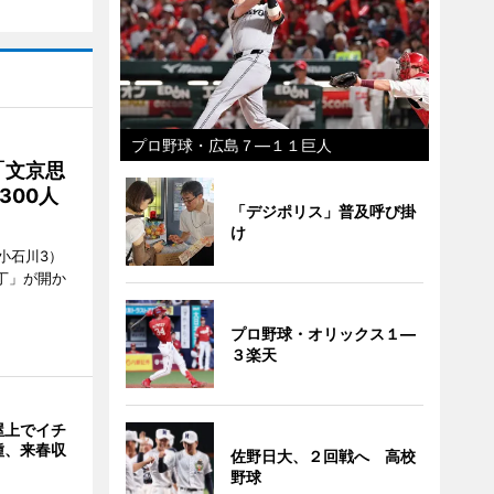
プロ野球・広島７―１１巨人
「文京思
300人
「デジポリス」普及呼び掛
け
小石川3）
丁」が開か
プロ野球・オリックス１―
３楽天
屋上でイチ
種、来春収
佐野日大、２回戦へ 高校
野球