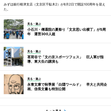
みずほ銀行根津支店（文京区千駄木2）が8月2日で開設100周年を迎え
た。
見る・遊ぶ
小石川・傳通院の夏祭り「文京思い出横丁」が5周
年 運営300人超
見る・遊ぶ
茗荷谷で「文の京スポーツフェス」 巨人軍が指
導、東大生の講演も
見る・遊ぶ
永青文庫で秋季展「白隠ワールド」 早大と共同企
画、信長文書も特別公開