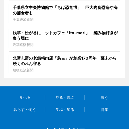
千葉県立中央博物館で「ちば恐竜博」 巨大肉食恐竜や海
の捕食者も
千葉経済新聞
浅草・松が谷にニットカフェ「ito-mori」 編み物好きが
集う場に
浅草経済新聞
北習志野の老舗精肉店「鳥吉」が創業170周年 幕末から
続くのれん守る
船橋経済新聞
食べる
見る・遊ぶ
買う
暮らす・働く
学ぶ・知る
特集