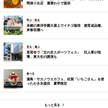
間借り出店 週替わりで提供
学ぶ・知る
本郷の東洋学園大屋上でイチゴ栽培 都育成品種、
来春収穫へ
見る・遊ぶ
茗荷谷で「文の京スポーツフェス」 巨人軍が指
導、東大生の講演も
食べる
湯島・サカノウエカフェ、佐賀「いちごさん」を使
ったかき氷提供 夏季限定
もっと見る