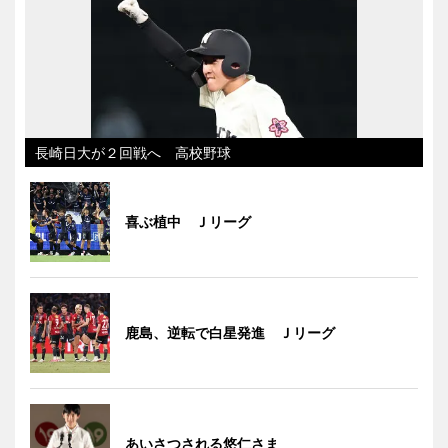
長崎日大が２回戦へ 高校野球
喜ぶ植中 Ｊリーグ
鹿島、逆転で白星発進 Ｊリーグ
あいさつされる悠仁さま