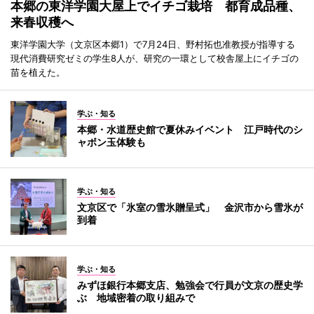
本郷の東洋学園大屋上でイチゴ栽培 都育成品種、
来春収穫へ
東洋学園大学（文京区本郷1）で7月24日、野村拓也准教授が指導する
現代消費研究ゼミの学生8人が、研究の一環として校舎屋上にイチゴの
苗を植えた。
学ぶ・知る
本郷・水道歴史館で夏休みイベント 江戸時代のシ
ャボン玉体験も
学ぶ・知る
文京区で「氷室の雪氷贈呈式」 金沢市から雪氷が
到着
学ぶ・知る
みずほ銀行本郷支店、勉強会で行員が文京の歴史学
ぶ 地域密着の取り組みで