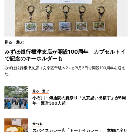
見る・遊ぶ
みずほ銀行根津支店が開設100周年 カプセルトイ
で記念のキーホルダーも
みずほ銀行根津支店（文京区千駄木2）が8月2日で開設100周年を迎え
た。
見る・遊ぶ
小石川・傳通院の夏祭り「文京思い出横丁」が5周
年 運営300人超
食べる
スパイスカレー店「トーカイカレー」、本郷に戻り