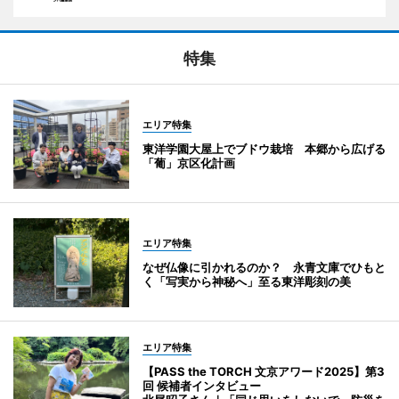
特集
エリア特集
東洋学園大屋上でブドウ栽培 本郷から広げる
「葡」京区化計画
エリア特集
なぜ仏像に引かれるのか？ 永青文庫でひもと
く「写実から神秘へ」至る東洋彫刻の美
エリア特集
【PASS the TORCH 文京アワード2025】第3
回 候補者インタビュー