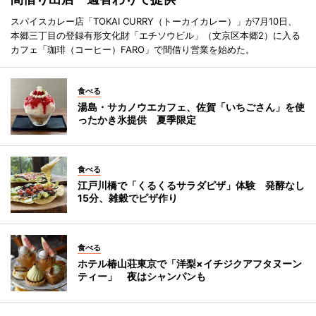
スパイスカレー店「TOKAI CURRY（トーカイカレー）」が7月10日、
本郷三丁目の登録有形文化財「エチソウビル」（文京区本郷2）に入る
カフェ「珈琲（コーヒー）FARO」で間借り営業を始めた。
食べる
湯島・サカノウエカフェ、佐賀「いちごさん」を使
ったかき氷提供 夏季限定
食べる
江戸川橋で「くるくるサラダピザ」体験 発酵なし
15分、雑穀でピザ作り
食べる
ホテル椿山荘東京で「洋梨×イチジクアフタヌーン
ティー」 夜はシャンパンも