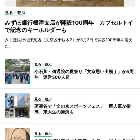
見る・遊ぶ
みずほ銀行根津支店が開設100周年 カプセルトイ
で記念のキーホルダーも
みずほ銀行根津支店（文京区千駄木2）が8月2日で開設100周年を迎え
た。
見る・遊ぶ
小石川・傳通院の夏祭り「文京思い出横丁」が5周
年 運営300人超
見る・遊ぶ
茗荷谷で「文の京スポーツフェス」 巨人軍が指
導、東大生の講演も
見る・遊ぶ