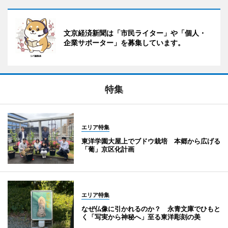
文京経済新聞は「市民ライター」や「個人・
企業サポーター」を募集しています。
特集
エリア特集
東洋学園大屋上でブドウ栽培 本郷から広げる
「葡」京区化計画
エリア特集
なぜ仏像に引かれるのか？ 永青文庫でひもと
く「写実から神秘へ」至る東洋彫刻の美