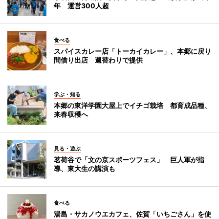
年 運営300人超
食べる
スパイスカレー店「トーカイカレー」、本郷に戻り
間借り出店 週替わりで提供
学ぶ・知る
本郷の東洋学園大屋上でイチゴ栽培 都育成品種、
来春収穫へ
見る・遊ぶ
茗荷谷で「文の京スポーツフェス」 巨人軍が指
導、東大生の講演も
食べる
湯島・サカノウエカフェ、佐賀「いちごさん」を使