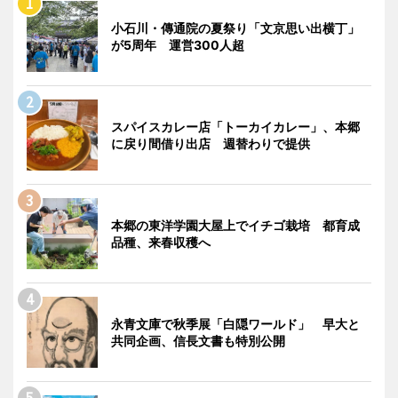
小石川・傳通院の夏祭り「文京思い出横丁」
が5周年 運営300人超
スパイスカレー店「トーカイカレー」、本郷
に戻り間借り出店 週替わりで提供
本郷の東洋学園大屋上でイチゴ栽培 都育成
品種、来春収穫へ
永青文庫で秋季展「白隠ワールド」 早大と
共同企画、信長文書も特別公開