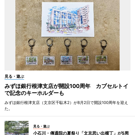
見る・遊ぶ
みずほ銀行根津支店が開設100周年 カプセルトイ
で記念のキーホルダーも
みずほ銀行根津支店（文京区千駄木2）が8月2日で開設100周年を迎え
た。
見る・遊ぶ
小石川・傳通院の夏祭り「文京思い出横丁」が5周