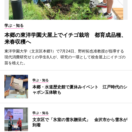
学ぶ・知る
本郷の東洋学園大屋上でイチゴ栽培 都育成品種、
来春収穫へ
東洋学園大学（文京区本郷1）で7月24日、野村拓也准教授が指導する
現代消費研究ゼミの学生8人が、研究の一環として校舎屋上にイチゴの
苗を植えた。
学ぶ・知る
本郷・水道歴史館で夏休みイベント 江戸時代のシ
ャボン玉体験も
学ぶ・知る
文京区で「氷室の雪氷贈呈式」 金沢市から雪氷が
到着