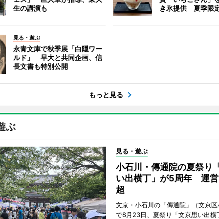
生の講演も
き氷提供 夏季限
見る・遊ぶ
永青文庫で秋季展「白隠ワー
ルド」 早大と共同企画、信
長文書も特別公開
もっと見る
遊ぶ
見る・遊ぶ
小石川・傳通院の夏祭り
い出横丁」が5周年 運営
超
文京・小石川の「傳通院」（文京区
で8月23日、夏祭り「文京思い出横