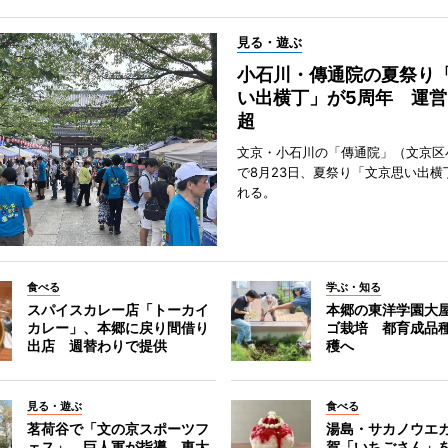
見る・遊ぶ
小石川・傳通院の夏祭り
い出横丁」が5周年 運営
超
文京・小石川の「傳通院」（文京区
で8月23日、夏祭り「文京思い出横
れる。
食べる
学ぶ・知る
スパイスカレー店「トーカイ
本郷の東洋学園大
カレー」、本郷に戻り間借り
ゴ栽培 都育成品
出店 週替わりで提供
穫へ
見る・遊ぶ
食べる
茗荷谷で「文の京スポーツフ
湯島・サカノウエ
ェス」 巨人軍が指導、東大
賀「いちごさん」