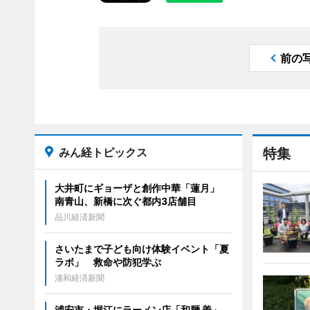
前の
みん経トピックス
特集
大井町にギョーザと創作中華「蓮月」
南青山、新橋に次ぐ都内3店舗目
品川経済新聞
さいたまで子ども向け体験イベント「夏
ラボ」 救命や防犯学ぶ
浦和経済新聞
浦安市・堀江にラーメン店「和麺 善」、