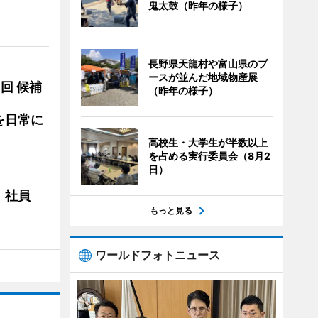
鬼太鼓（昨年の様子）
長野県天龍村や富山県のブ
ースが並んだ地域物産展
3回 候補
（昨年の様子）
を日常に
高校生・大学生が半数以上
を占める実行委員会（8月2
日）
 社員
もっと見る
ワールドフォトニュース