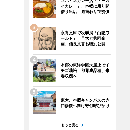
スパイスカレー店「トーカ
イカレー」、本郷に戻り間
借り出店 週替わりで提供
永青文庫で秋季展「白隠ワ
ールド」 早大と共同企
画、信長文書も特別公開
本郷の東洋学園大屋上でイ
チゴ栽培 都育成品種、来
春収穫へ
東大、本郷キャンパスの赤
門修復へ向け寄付呼びかけ
もっと見る