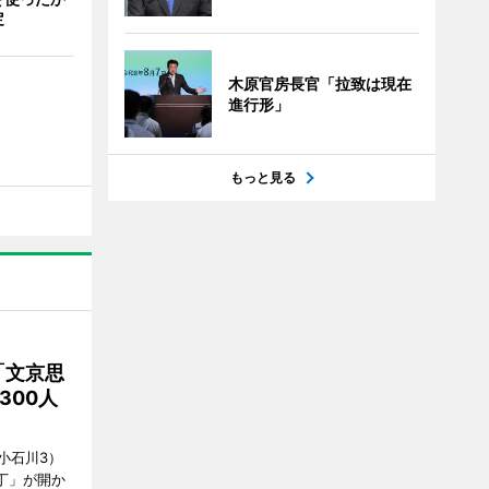
定
木原官房長官「拉致は現在
進行形」
もっと見る
「文京思
300人
小石川3）
丁」が開か