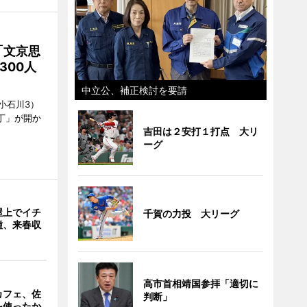
「文京思
300人
中立公、補正検討を要請
小石川3）
丁」が開か
吉田は２安打１打点 大リ
ーグ
屋上でイチ
千賀の力投 大リーグ
種、来春収
高市首相靖国参拝「適切に
カフェ、佐
判断」
を使ったか