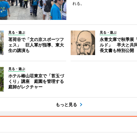
れる。
見る・遊ぶ
見る・遊ぶ
茗荷谷で「文の京スポーツフ
永青文庫で秋季展
ェス」 巨人軍が指導、東大
ルド」 早大と共
生の講演も
長文書も特別公開
見る・遊ぶ
ホテル椿山荘東京で「苔玉づ
くり」講座 庭園を管理する
庭師がレクチャー
もっと見る