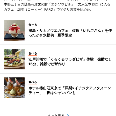
本郷三丁目の登録有形文化財「エチソウビル」（文京区本郷2）に入る
カフェ「珈琲（コーヒー）FARO」で間借り営業を始めた。
食べる
湯島・サカノウエカフェ、佐賀「いちごさん」を使
ったかき氷提供 夏季限定
食べる
江戸川橋で「くるくるサラダピザ」体験 発酵なし
15分、雑穀でピザ作り
食べる
ホテル椿山荘東京で「洋梨×イチジクアフタヌーン
ティー」 夜はシャンパンも
もっと見る