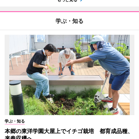
学ぶ・知る
学ぶ・知る
本郷の東洋学園大屋上でイチゴ栽培 都育成品種、
来春収穫へ