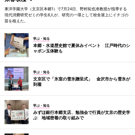
東洋学園大学（文京区本郷1）で7月24日、野村拓也准教授が指導する
現代消費研究ゼミの学生8人が、研究の一環として校舎屋上にイチゴの
苗を植えた。
学ぶ・知る
本郷・水道歴史館で夏休みイベント 江戸時代のシ
ャボン玉体験も
学ぶ・知る
文京区で「氷室の雪氷贈呈式」 金沢市から雪氷が
到着
学ぶ・知る
みずほ銀行本郷支店、勉強会で行員が文京の歴史学
ぶ 地域密着の取り組みで