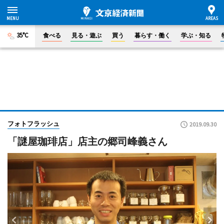
35°C
食べる
見る・遊ぶ
買う
暮らす・働く
学ぶ・知る
フォトフラッシュ
2019.09.30
「謎屋珈琲店」店主の郷司峰義さん