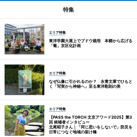
特集
エリア特集
東洋学園大屋上でブドウ栽培 本郷から広げる
「葡」京区化計画
エリア特集
なぜ仏像に引かれるのか？ 永青文庫でひもと
く「写実から神秘へ」至る東洋彫刻の美
エリア特集
【PASS the TORCH 文京アワード2025】第3
回 候補者インタビュー
北尾昭子さん｜「同じ思いをしないで」防災を
日常につなぐ地域の架け橋