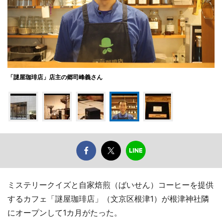
「謎屋珈琲店」店主の郷司峰義さん
ミステリークイズと自家焙煎（ばいせん）コーヒーを提供
するカフェ「謎屋珈琲店」（文京区根津1）が根津神社隣
にオープンして1カ月がたった。