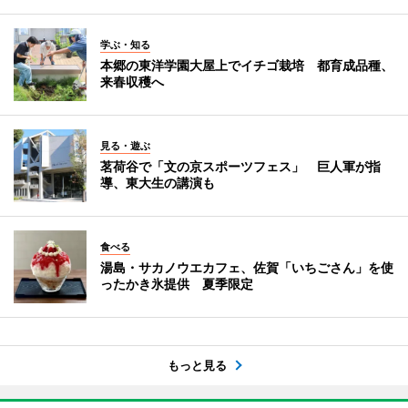
学ぶ・知る
本郷の東洋学園大屋上でイチゴ栽培 都育成品種、
来春収穫へ
見る・遊ぶ
茗荷谷で「文の京スポーツフェス」 巨人軍が指
導、東大生の講演も
食べる
湯島・サカノウエカフェ、佐賀「いちごさん」を使
ったかき氷提供 夏季限定
もっと見る