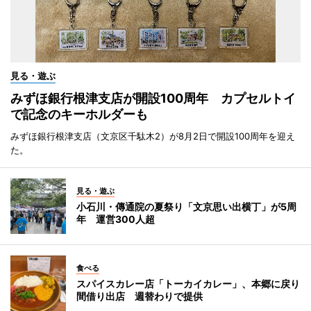
見る・遊ぶ
みずほ銀行根津支店が開設100周年 カプセルトイ
で記念のキーホルダーも
みずほ銀行根津支店（文京区千駄木2）が8月2日で開設100周年を迎え
た。
見る・遊ぶ
小石川・傳通院の夏祭り「文京思い出横丁」が5周
年 運営300人超
食べる
スパイスカレー店「トーカイカレー」、本郷に戻り
間借り出店 週替わりで提供