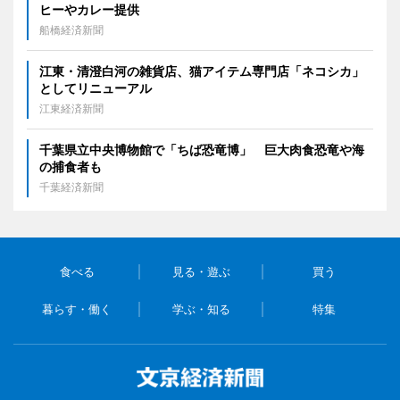
ヒーやカレー提供
船橋経済新聞
江東・清澄白河の雑貨店、猫アイテム専門店「ネコシカ」
としてリニューアル
江東経済新聞
千葉県立中央博物館で「ちば恐竜博」 巨大肉食恐竜や海
の捕食者も
千葉経済新聞
食べる
見る・遊ぶ
買う
暮らす・働く
学ぶ・知る
特集