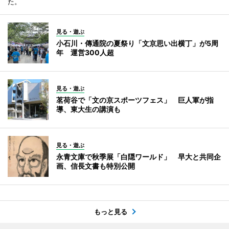
た。
見る・遊ぶ
小石川・傳通院の夏祭り「文京思い出横丁」が5周
年 運営300人超
見る・遊ぶ
茗荷谷で「文の京スポーツフェス」 巨人軍が指
導、東大生の講演も
見る・遊ぶ
永青文庫で秋季展「白隠ワールド」 早大と共同企
画、信長文書も特別公開
もっと見る