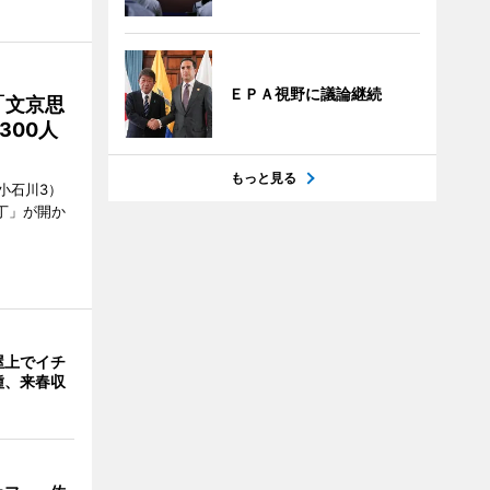
ＥＰＡ視野に議論継続
「文京思
300人
もっと見る
小石川3）
丁」が開か
屋上でイチ
種、来春収