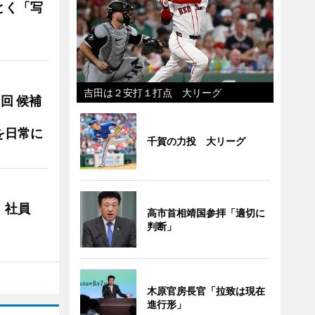
とく「写
吉田は２安打１打点 大リーグ
3回 候補
を日常に
千賀の力投 大リーグ
 社員
高市首相靖国参拝「適切に
判断」
木原官房長官「拉致は現在
進行形」