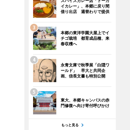
スパイスカレー店「トーカ
イカレー」、本郷に戻り間
借り出店 週替わりで提供
本郷の東洋学園大屋上でイ
チゴ栽培 都育成品種、来
春収穫へ
永青文庫で秋季展「白隠ワ
ールド」 早大と共同企
画、信長文書も特別公開
東大、本郷キャンパスの赤
門修復へ向け寄付呼びかけ
もっと見る