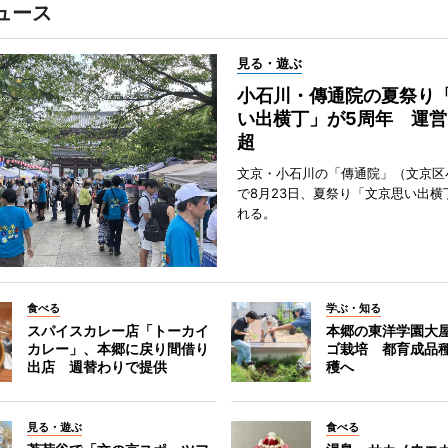
ュース
見る・遊ぶ
小石川・傳通院の夏祭り
い出横丁」が5周年 運営
超
文京・小石川の「傳通院」（文京区
で8月23日、夏祭り「文京思い出横
れる。
食べる
学ぶ・知る
スパイスカレー店「トーカイ
本郷の東洋学園大
カレー」、本郷に戻り間借り
ゴ栽培 都育成品
出店 週替わりで提供
穫へ
見る・遊ぶ
食べる