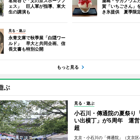
茗荷谷で「文の京スポーツフ
湯島・サカノウエ
ェス」 巨人軍が指導、東大
賀「いちごさん」
生の講演も
き氷提供 夏季限
見る・遊ぶ
永青文庫で秋季展「白隠ワー
ルド」 早大と共同企画、信
長文書も特別公開
もっと見る
遊ぶ
見る・遊ぶ
小石川・傳通院の夏祭り
い出横丁」が5周年 運営
超
文京・小石川の「傳通院」（文京区