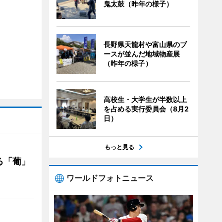
鬼太鼓（昨年の様子）
長野県天龍村や富山県のブ
ースが並んだ地域物産展
（昨年の様子）
高校生・大学生が半数以上
を占める実行委員会（8月2
日）
もっと見る
る「葡」
ワールドフォトニュース