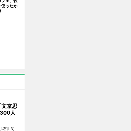
カフェ、佐
を使ったか
定
「文京思
300人
小石川3）