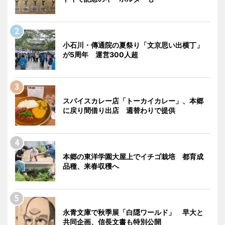
小石川・傳通院の夏祭り「文京思い出横丁」
が5周年 運営300人超
スパイスカレー店「トーカイカレー」、本郷
に戻り間借り出店 週替わりで提供
本郷の東洋学園大屋上でイチゴ栽培 都育成
品種、来春収穫へ
永青文庫で秋季展「白隠ワールド」 早大と
共同企画、信長文書も特別公開