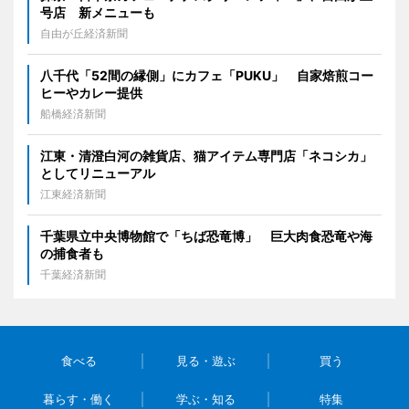
号店 新メニューも
自由が丘経済新聞
八千代「52間の縁側」にカフェ「PUKU」 自家焙煎コー
ヒーやカレー提供
船橋経済新聞
江東・清澄白河の雑貨店、猫アイテム専門店「ネコシカ」
としてリニューアル
江東経済新聞
千葉県立中央博物館で「ちば恐竜博」 巨大肉食恐竜や海
の捕食者も
千葉経済新聞
食べる
見る・遊ぶ
買う
暮らす・働く
学ぶ・知る
特集