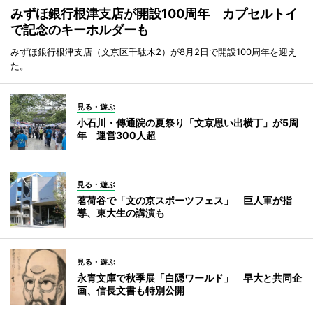
みずほ銀行根津支店が開設100周年 カプセルトイ
で記念のキーホルダーも
みずほ銀行根津支店（文京区千駄木2）が8月2日で開設100周年を迎え
た。
見る・遊ぶ
小石川・傳通院の夏祭り「文京思い出横丁」が5周
年 運営300人超
見る・遊ぶ
茗荷谷で「文の京スポーツフェス」 巨人軍が指
導、東大生の講演も
見る・遊ぶ
永青文庫で秋季展「白隠ワールド」 早大と共同企
画、信長文書も特別公開