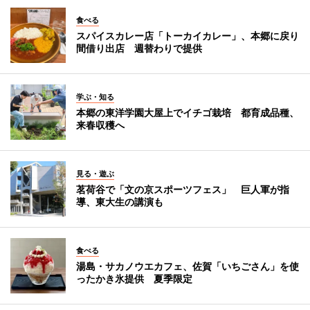
食べる
スパイスカレー店「トーカイカレー」、本郷に戻り
間借り出店 週替わりで提供
学ぶ・知る
本郷の東洋学園大屋上でイチゴ栽培 都育成品種、
来春収穫へ
見る・遊ぶ
茗荷谷で「文の京スポーツフェス」 巨人軍が指
導、東大生の講演も
食べる
湯島・サカノウエカフェ、佐賀「いちごさん」を使
ったかき氷提供 夏季限定