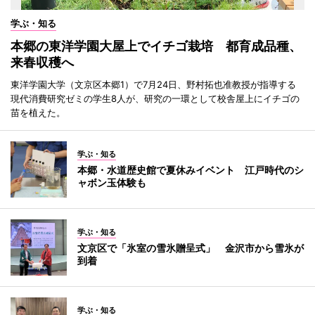
学ぶ・知る
本郷の東洋学園大屋上でイチゴ栽培 都育成品種、
来春収穫へ
東洋学園大学（文京区本郷1）で7月24日、野村拓也准教授が指導する
現代消費研究ゼミの学生8人が、研究の一環として校舎屋上にイチゴの
苗を植えた。
学ぶ・知る
本郷・水道歴史館で夏休みイベント 江戸時代のシ
ャボン玉体験も
学ぶ・知る
文京区で「氷室の雪氷贈呈式」 金沢市から雪氷が
到着
学ぶ・知る