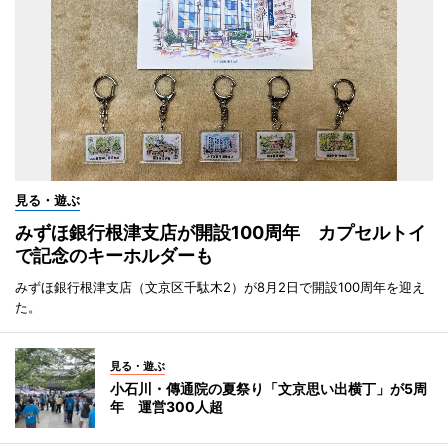
見る・遊ぶ
みずほ銀行根津支店が開設100周年 カプセルトイ
で記念のキーホルダーも
みずほ銀行根津支店（文京区千駄木2）が8月2日で開設100周年を迎え
た。
見る・遊ぶ
小石川・傳通院の夏祭り「文京思い出横丁」が5周
年 運営300人超