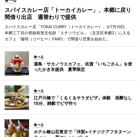
スパイスカレー店「トーカイカレー」、本郷に戻り
間借り出店 週替わりで提供
スパイスカレー店「TOKAI CURRY（トーカイカレー）」が7月10日、
本郷三丁目の登録有形文化財「エチソウビル」（文京区本郷2）に入る
カフェ「珈琲（コーヒー）FARO」で間借り営業を始めた。
食べる
湯島・サカノウエカフェ、佐賀「いちごさん」を使
ったかき氷提供 夏季限定
食べる
江戸川橋で「くるくるサラダピザ」体験 発酵なし
15分、雑穀でピザ作り
食べる
ホテル椿山荘東京で「洋梨×イチジクアフタヌーン