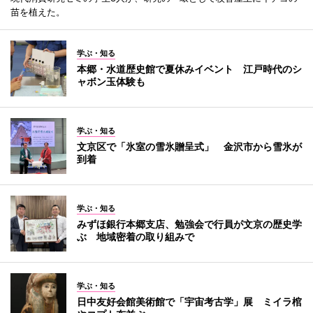
苗を植えた。
学ぶ・知る
本郷・水道歴史館で夏休みイベント 江戸時代のシ
ャボン玉体験も
学ぶ・知る
文京区で「氷室の雪氷贈呈式」 金沢市から雪氷が
到着
学ぶ・知る
みずほ銀行本郷支店、勉強会で行員が文京の歴史学
ぶ 地域密着の取り組みで
学ぶ・知る
日中友好会館美術館で「宇宙考古学」展 ミイラ棺