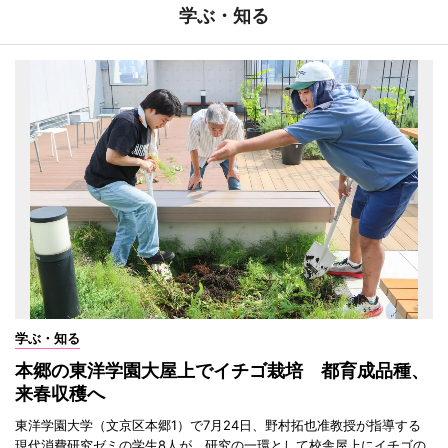
学ぶ・知る
学ぶ・知る
本郷の東洋学園大屋上でイチゴ栽培 都育成品種、
来春収穫へ
東洋学園大学（文京区本郷1）で7月24日、野村拓也准教授が指導する
現代消費研究ゼミの学生8人が、研究の一環として校舎屋上にイチゴの