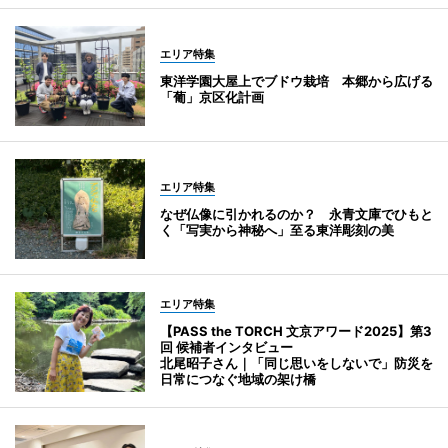
エリア特集
東洋学園大屋上でブドウ栽培 本郷から広げる
「葡」京区化計画
エリア特集
なぜ仏像に引かれるのか？ 永青文庫でひもと
く「写実から神秘へ」至る東洋彫刻の美
エリア特集
【PASS the TORCH 文京アワード2025】第3
回 候補者インタビュー
北尾昭子さん｜「同じ思いをしないで」防災を
日常につなぐ地域の架け橋