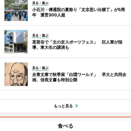
見る・遊ぶ
小石川・傳通院の夏祭り「文京思い出横丁」が5周
年 運営300人超
見る・遊ぶ
茗荷谷で「文の京スポーツフェス」 巨人軍が指
導、東大生の講演も
見る・遊ぶ
永青文庫で秋季展「白隠ワールド」 早大と共同企
画、信長文書も特別公開
もっと見る
食べる