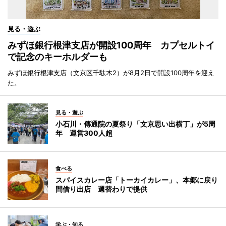
見る・遊ぶ
みずほ銀行根津支店が開設100周年 カプセルトイ
で記念のキーホルダーも
みずほ銀行根津支店（文京区千駄木2）が8月2日で開設100周年を迎え
た。
見る・遊ぶ
小石川・傳通院の夏祭り「文京思い出横丁」が5周
年 運営300人超
食べる
スパイスカレー店「トーカイカレー」、本郷に戻り
間借り出店 週替わりで提供
学ぶ・知る