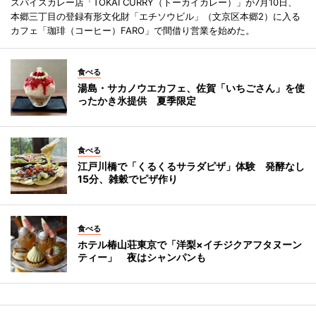
スパイスカレー店「TOKAI CURRY（トーカイカレー）」が7月10日、
本郷三丁目の登録有形文化財「エチソウビル」（文京区本郷2）に入る
カフェ「珈琲（コーヒー）FARO」で間借り営業を始めた。
食べる
湯島・サカノウエカフェ、佐賀「いちごさん」を使
ったかき氷提供 夏季限定
食べる
江戸川橋で「くるくるサラダピザ」体験 発酵なし
15分、雑穀でピザ作り
食べる
ホテル椿山荘東京で「洋梨×イチジクアフタヌーン
ティー」 夜はシャンパンも