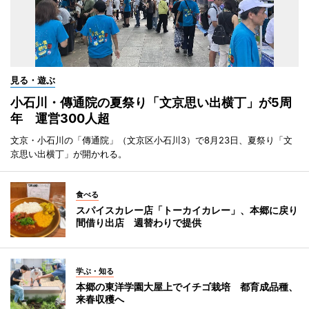
見る・遊ぶ
小石川・傳通院の夏祭り「文京思い出横丁」が5周
年 運営300人超
文京・小石川の「傳通院」（文京区小石川3）で8月23日、夏祭り「文
京思い出横丁」が開かれる。
食べる
スパイスカレー店「トーカイカレー」、本郷に戻り
間借り出店 週替わりで提供
学ぶ・知る
本郷の東洋学園大屋上でイチゴ栽培 都育成品種、
来春収穫へ