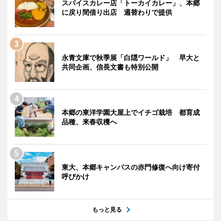
スパイスカレー店「トーカイカレー」、本郷
に戻り間借り出店 週替わりで提供
永青文庫で秋季展「白隠ワールド」 早大と
共同企画、信長文書も特別公開
本郷の東洋学園大屋上でイチゴ栽培 都育成
品種、来春収穫へ
東大、本郷キャンパスの赤門修復へ向け寄付
呼びかけ
もっと見る