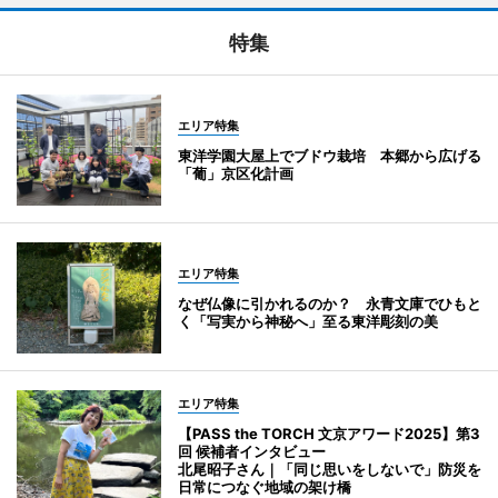
特集
エリア特集
東洋学園大屋上でブドウ栽培 本郷から広げる
「葡」京区化計画
エリア特集
なぜ仏像に引かれるのか？ 永青文庫でひもと
く「写実から神秘へ」至る東洋彫刻の美
エリア特集
【PASS the TORCH 文京アワード2025】第3
回 候補者インタビュー
北尾昭子さん｜「同じ思いをしないで」防災を
日常につなぐ地域の架け橋