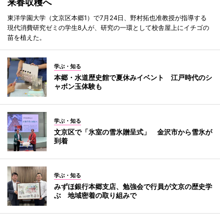
来春収穫へ
東洋学園大学（文京区本郷1）で7月24日、野村拓也准教授が指導する
現代消費研究ゼミの学生8人が、研究の一環として校舎屋上にイチゴの
苗を植えた。
学ぶ・知る
本郷・水道歴史館で夏休みイベント 江戸時代のシ
ャボン玉体験も
学ぶ・知る
文京区で「氷室の雪氷贈呈式」 金沢市から雪氷が
到着
学ぶ・知る
みずほ銀行本郷支店、勉強会で行員が文京の歴史学
ぶ 地域密着の取り組みで