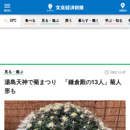
33°C
食べる
見る・遊ぶ
買う
暮らす・働く
学ぶ・知る
見る・遊ぶ
2022.11.07
湯島天神で菊まつり 「鎌倉殿の13人」菊人
形も