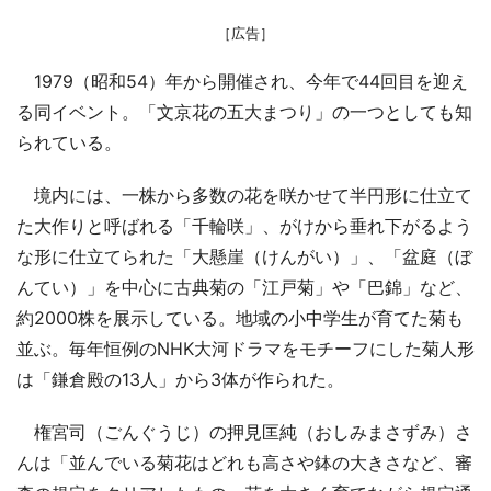
［広告］
1979（昭和54）年から開催され、今年で44回目を迎え
る同イベント。「文京花の五大まつり」の一つとしても知
られている。
境内には、一株から多数の花を咲かせて半円形に仕立て
た大作りと呼ばれる「千輪咲」、がけから垂れ下がるよう
な形に仕立てられた「大懸崖（けんがい）」、「盆庭（ぼ
んてい）」を中心に古典菊の「江戸菊」や「巴錦」など、
約2000株を展示している。地域の小中学生が育てた菊も
並ぶ。毎年恒例のNHK大河ドラマをモチーフにした菊人形
は「鎌倉殿の13人」から3体が作られた。
権宮司（ごんぐうじ）の押見匡純（おしみまさずみ）さ
んは「並んでいる菊花はどれも高さや鉢の大きさなど、審