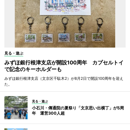
見る・遊ぶ
みずほ銀行根津支店が開設100周年 カプセルトイ
で記念のキーホルダーも
みずほ銀行根津支店（文京区千駄木2）が8月2日で開設100周年を迎え
た。
見る・遊ぶ
小石川・傳通院の夏祭り「文京思い出横丁」が5周
年 運営300人超