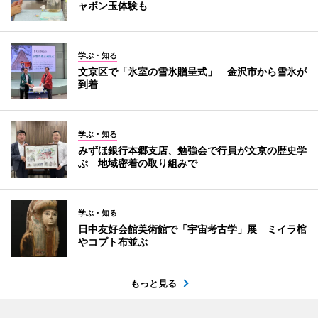
ャボン玉体験も
学ぶ・知る
文京区で「氷室の雪氷贈呈式」 金沢市から雪氷が
到着
学ぶ・知る
みずほ銀行本郷支店、勉強会で行員が文京の歴史学
ぶ 地域密着の取り組みで
学ぶ・知る
日中友好会館美術館で「宇宙考古学」展 ミイラ棺
やコプト布並ぶ
もっと見る