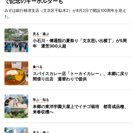
で記念のキーホルダーも
みずほ銀行根津支店（文京区千駄木2）が8月2日で開設100周年を迎え
た。
見る・遊ぶ
小石川・傳通院の夏祭り「文京思い出横丁」が5周
年 運営300人超
食べる
スパイスカレー店「トーカイカレー」、本郷に戻り
間借り出店 週替わりで提供
学ぶ・知る
本郷の東洋学園大屋上でイチゴ栽培 都育成品種、
来春収穫へ
見る・遊ぶ