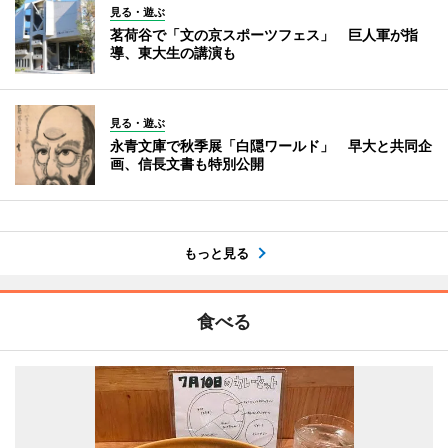
見る・遊ぶ
茗荷谷で「文の京スポーツフェス」 巨人軍が指
導、東大生の講演も
見る・遊ぶ
永青文庫で秋季展「白隠ワールド」 早大と共同企
画、信長文書も特別公開
もっと見る
食べる