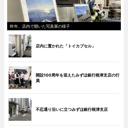
昨年、店内で開いた写真展の様子
店内に置かれた「トイカプセル」
開設100周年を迎えたみずほ銀行根津支店の行
員
不忍通り沿いに立つみずほ銀行根津支店