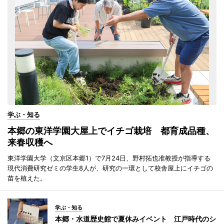
学ぶ・知る
本郷の東洋学園大屋上でイチゴ栽培 都育成品種、
来春収穫へ
東洋学園大学（文京区本郷1）で7月24日、野村拓也准教授が指導する
現代消費研究ゼミの学生8人が、研究の一環として校舎屋上にイチゴの
苗を植えた。
学ぶ・知る
本郷・水道歴史館で夏休みイベント 江戸時代のシ