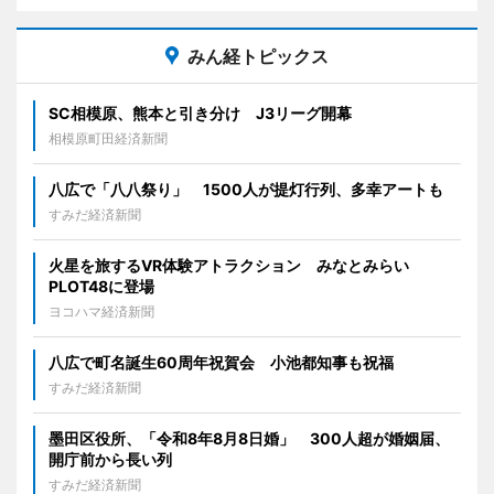
みん経トピックス
SC相模原、熊本と引き分け J3リーグ開幕
相模原町田経済新聞
八広で「八八祭り」 1500人が提灯行列、多幸アートも
すみだ経済新聞
火星を旅するVR体験アトラクション みなとみらい
PLOT48に登場
ヨコハマ経済新聞
八広で町名誕生60周年祝賀会 小池都知事も祝福
すみだ経済新聞
墨田区役所、「令和8年8月8日婚」 300人超が婚姻届、
開庁前から長い列
すみだ経済新聞