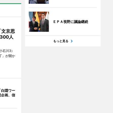
ＥＰＡ視野に議論継続
「文京思
300人
もっと見る
小石川3）
丁」が開か
「白隠ワー
同企画、信