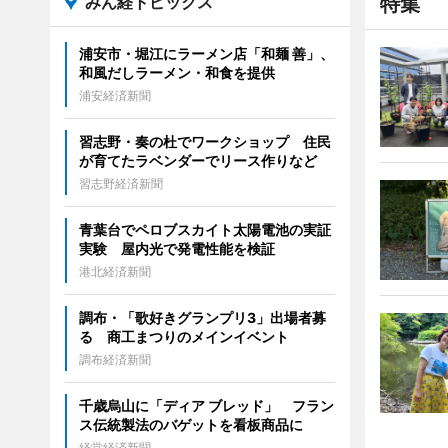
みん経トピックス
特集
浦安市・堀江にラーメン店「和麺 善」、
和風だしラーメン・和食を提供
浦安経済新聞
習志野・奏の杜でワークショップ 住民
が育てたラベンダーでリース作りなど
習志野経済新聞
青葉台でペロブスカイト太陽電池の実証
実験 屋内光で発電性能を検証
港北経済新聞
調布・「歌好きグランプリ3」出場者募
る 商工まつりのメインイベント
調布経済新聞
千歳烏山に「ディア ブレッド」 フラン
ス伝統製法のバゲットを看板商品に
経堂経済新聞