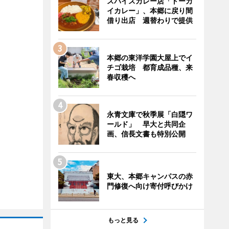
スパイスカレー店「トーカ
イカレー」、本郷に戻り間
借り出店 週替わりで提供
本郷の東洋学園大屋上でイ
チゴ栽培 都育成品種、来
春収穫へ
永青文庫で秋季展「白隠ワ
ールド」 早大と共同企
画、信長文書も特別公開
東大、本郷キャンパスの赤
門修復へ向け寄付呼びかけ
もっと見る