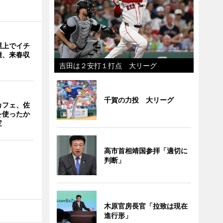
屋上でイチ
種、来春収
吉田は２安打１打点 大リーグ
千賀の力投 大リーグ
カフェ、佐
を使ったか
定
高市首相靖国参拝「適切に
判断」
木原官房長官「拉致は現在
進行形」