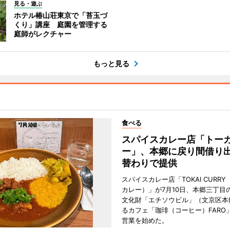
見る・遊ぶ
ホテル椿山荘東京で「苔玉づ
くり」講座 庭園を管理する
庭師がレクチャー
もっと見る
食べる
スパイスカレー店「トー
ー」、本郷に戻り間借り
替わりで提供
スパイスカレー店「TOKAI CURR
カレー）」が7月10日、本郷三丁目
文化財「エチソウビル」（文京区本
るカフェ「珈琲（コーヒー）FARO
営業を始めた。