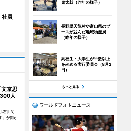
鬼太鼓（昨年の様子）
 社員
長野県天龍村や富山県のブ
ースが並んだ地域物産展
（昨年の様子）
高校生・大学生が半数以上
を占める実行委員会（8月2
日）
もっと見る
「文京思
300人
ワールドフォトニュース
小石川3）
丁」が開か