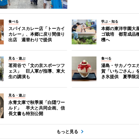
食べる
学ぶ・知る
スパイスカレー店「トーカイ
本郷の東洋学園大
カレー」、本郷に戻り間借り
ゴ栽培 都育成品
出店 週替わりで提供
穫へ
見る・遊ぶ
食べる
茗荷谷で「文の京スポーツフ
湯島・サカノウエ
ェス」 巨人軍が指導、東大
賀「いちごさん」
生の講演も
き氷提供 夏季限
見る・遊ぶ
永青文庫で秋季展「白隠ワー
ルド」 早大と共同企画、信
長文書も特別公開
もっと見る