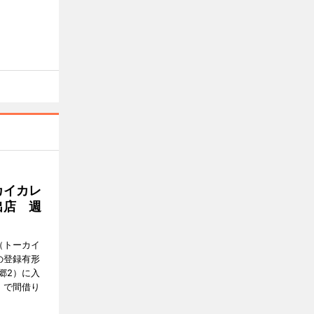
カイカレ
出店 週
Y（トーカイ
の登録有形
郷2）に入
」で間借り