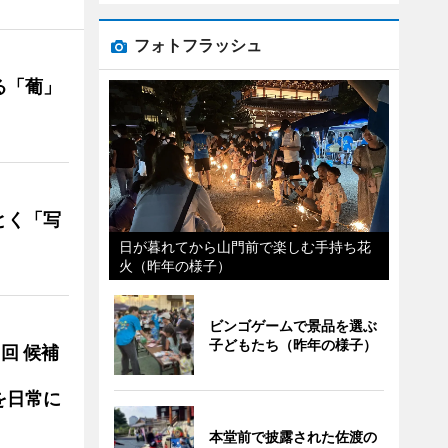
フォトフラッシュ
る「葡」
とく「写
日が暮れてから山門前で楽しむ手持ち花
火（昨年の様子）
ビンゴゲームで景品を選ぶ
子どもたち（昨年の様子）
3回 候補
を日常に
本堂前で披露された佐渡の