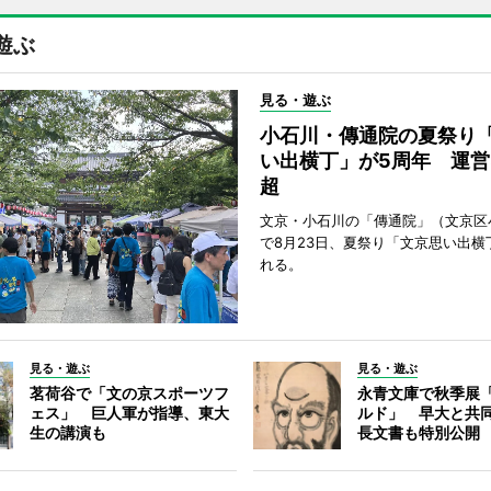
遊ぶ
見る・遊ぶ
小石川・傳通院の夏祭り
い出横丁」が5周年 運営
超
文京・小石川の「傳通院」（文京区
で8月23日、夏祭り「文京思い出横
れる。
見る・遊ぶ
見る・遊ぶ
茗荷谷で「文の京スポーツフ
永青文庫で秋季展
ェス」 巨人軍が指導、東大
ルド」 早大と共
生の講演も
長文書も特別公開