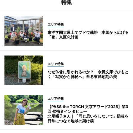
特集
エリア特集
東洋学園大屋上でブドウ栽培 本郷から広げる
「葡」京区化計画
エリア特集
なぜ仏像に引かれるのか？ 永青文庫でひもと
く「写実から神秘へ」至る東洋彫刻の美
エリア特集
【PASS the TORCH 文京アワード2025】第3
回 候補者インタビュー
北尾昭子さん｜「同じ思いをしないで」防災を
日常につなぐ地域の架け橋