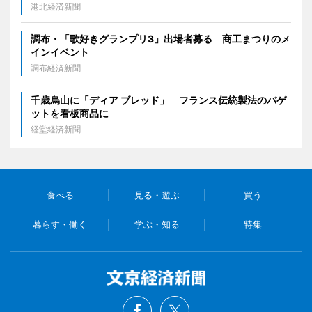
港北経済新聞
調布・「歌好きグランプリ3」出場者募る 商工まつりのメ
インイベント
調布経済新聞
千歳烏山に「ディア ブレッド」 フランス伝統製法のバゲ
ットを看板商品に
経堂経済新聞
食べる
見る・遊ぶ
買う
暮らす・働く
学ぶ・知る
特集