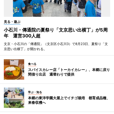
見る・遊ぶ
小石川・傳通院の夏祭り「文京思い出横丁」が5周
年 運営300人超
文京・小石川の「傳通院」（文京区小石川3）で8月23日、夏祭り「文
京思い出横丁」が開かれる。
食べる
スパイスカレー店「トーカイカレー」、本郷に戻り
間借り出店 週替わりで提供
学ぶ・知る
本郷の東洋学園大屋上でイチゴ栽培 都育成品種、
来春収穫へ