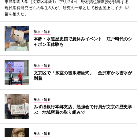
東洋学園大学（文京区本郷1）で7月24日、野村拓也准教授が指導する
現代消費研究ゼミの学生8人が、研究の一環として校舎屋上にイチゴの
苗を植えた。
学ぶ・知る
本郷・水道歴史館で夏休みイベント 江戸時代のシ
ャボン玉体験も
学ぶ・知る
文京区で「氷室の雪氷贈呈式」 金沢市から雪氷が
到着
学ぶ・知る
みずほ銀行本郷支店、勉強会で行員が文京の歴史学
ぶ 地域密着の取り組みで
学ぶ・知る