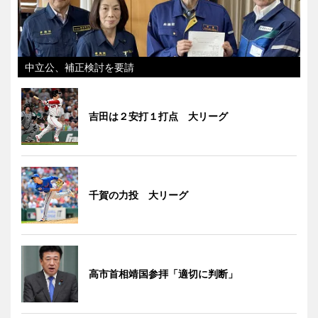
中立公、補正検討を要請
吉田は２安打１打点 大リーグ
千賀の力投 大リーグ
高市首相靖国参拝「適切に判断」