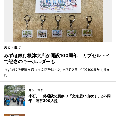
見る・遊ぶ
みずほ銀行根津支店が開設100周年 カプセルトイ
で記念のキーホルダーも
みずほ銀行根津支店（文京区千駄木2）が8月2日で開設100周年を迎え
た。
見る・遊ぶ
小石川・傳通院の夏祭り「文京思い出横丁」が5周
年 運営300人超