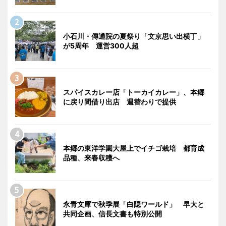
小石川・傳通院の夏祭り「文京思い出横丁」
が5周年 運営300人超
スパイスカレー店「トーカイカレー」、本郷
に戻り間借り出店 週替わりで提供
本郷の東洋学園大屋上でイチゴ栽培 都育成
品種、来春収穫へ
永青文庫で秋季展「白隠ワールド」 早大と
共同企画、信長文書も特別公開