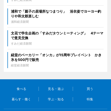
浦和で「親子の居場所なつまつり」 浴衣姿でヨーヨー釣
りや和太鼓楽しむ
浦和経済新聞
文花で学生企画の「すみだタウンミーティング」 4テーマ
で意見交換
すみだ経済新聞
経堂のベーカリー「オンカ」が15周年プレイベント かき
氷を500円で販売
経堂経済新聞
食べる
見る・遊ぶ
買う
暮らす・働く
学ぶ・知る
特集