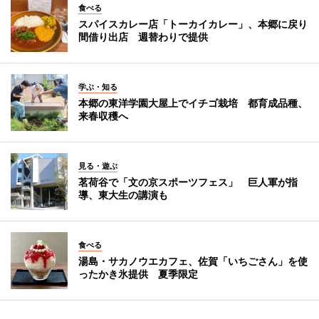
食べる
スパイスカレー店「トーカイカレー」、本郷に戻り
間借り出店 週替わりで提供
学ぶ・知る
本郷の東洋学園大屋上でイチゴ栽培 都育成品種、
来春収穫へ
見る・遊ぶ
茗荷谷で「文の京スポーツフェス」 巨人軍が指
導、東大生の講演も
食べる
湯島・サカノウエカフェ、佐賀「いちごさん」を使
ったかき氷提供 夏季限定