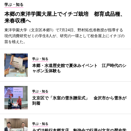
学ぶ・知る
本郷の東洋学園大屋上でイチゴ栽培 都育成品種、
来春収穫へ
東洋学園大学（文京区本郷1）で7月24日、野村拓也准教授が指導する
現代消費研究ゼミの学生8人が、研究の一環として校舎屋上にイチゴの
苗を植えた。
学ぶ・知る
本郷・水道歴史館で夏休みイベント 江戸時代のシ
ャボン玉体験も
学ぶ・知る
文京区で「氷室の雪氷贈呈式」 金沢市から雪氷が
到着
学ぶ・知る
みずほ銀行本郷支店、勉強会で行員が文京の歴史学