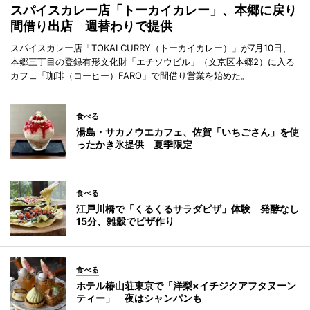
スパイスカレー店「トーカイカレー」、本郷に戻り
間借り出店 週替わりで提供
スパイスカレー店「TOKAI CURRY（トーカイカレー）」が7月10日、
本郷三丁目の登録有形文化財「エチソウビル」（文京区本郷2）に入る
カフェ「珈琲（コーヒー）FARO」で間借り営業を始めた。
食べる
湯島・サカノウエカフェ、佐賀「いちごさん」を使
ったかき氷提供 夏季限定
食べる
江戸川橋で「くるくるサラダピザ」体験 発酵なし
15分、雑穀でピザ作り
食べる
ホテル椿山荘東京で「洋梨×イチジクアフタヌーン
ティー」 夜はシャンパンも