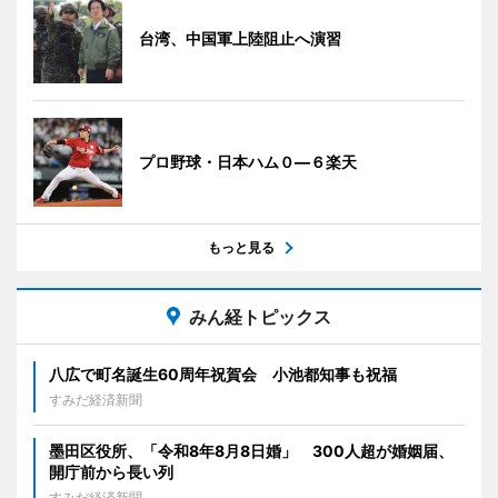
台湾、中国軍上陸阻止へ演習
プロ野球・日本ハム０―６楽天
もっと見る
みん経トピックス
八広で町名誕生60周年祝賀会 小池都知事も祝福
すみだ経済新聞
墨田区役所、「令和8年8月8日婚」 300人超が婚姻届、
開庁前から長い列
すみだ経済新聞