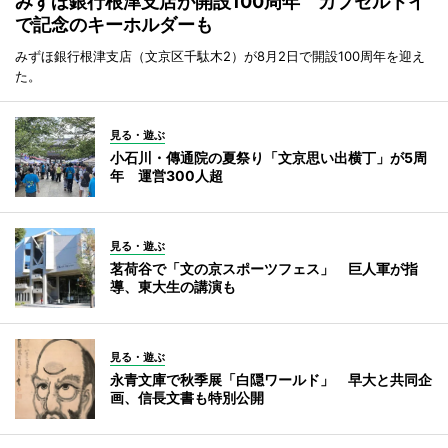
みずほ銀行根津支店が開設100周年 カプセルトイ
で記念のキーホルダーも
みずほ銀行根津支店（文京区千駄木2）が8月2日で開設100周年を迎え
た。
見る・遊ぶ
小石川・傳通院の夏祭り「文京思い出横丁」が5周
年 運営300人超
見る・遊ぶ
茗荷谷で「文の京スポーツフェス」 巨人軍が指
導、東大生の講演も
見る・遊ぶ
永青文庫で秋季展「白隠ワールド」 早大と共同企
画、信長文書も特別公開