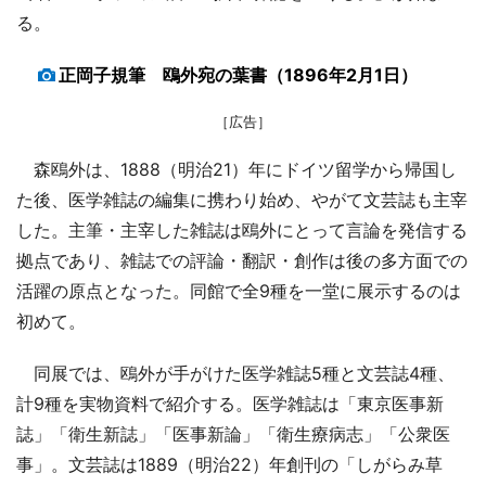
る。
正岡子規筆 鴎外宛の葉書（1896年2月1日）
［広告］
森鴎外は、1888（明治21）年にドイツ留学から帰国し
た後、医学雑誌の編集に携わり始め、やがて文芸誌も主宰
した。主筆・主宰した雑誌は鴎外にとって言論を発信する
拠点であり、雑誌での評論・翻訳・創作は後の多方面での
活躍の原点となった。同館で全9種を一堂に展示するのは
初めて。
同展では、鴎外が手がけた医学雑誌5種と文芸誌4種、
計9種を実物資料で紹介する。医学雑誌は「東京医事新
誌」「衛生新誌」「医事新論」「衛生療病志」「公衆医
事」。文芸誌は1889（明治22）年創刊の「しがらみ草