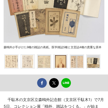
森鴎外が手がけた9種の雑誌の表紙。医学雑誌5種と文芸誌4種の貴重な原本
千駄木の文京区立森鴎外記念館（文京区千駄木1）で7月
5日、コレクション展「鴎外、雑誌をつくる。」が始ま