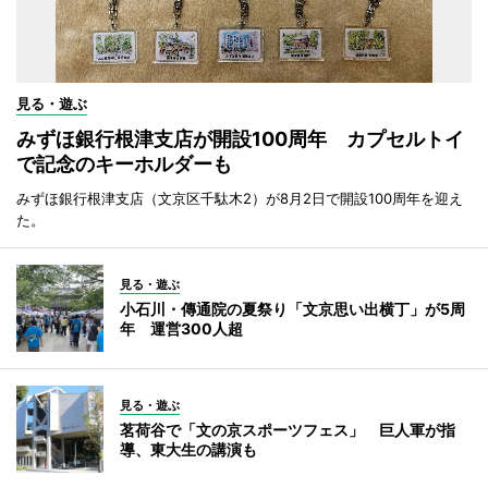
見る・遊ぶ
みずほ銀行根津支店が開設100周年 カプセルトイ
で記念のキーホルダーも
みずほ銀行根津支店（文京区千駄木2）が8月2日で開設100周年を迎え
た。
見る・遊ぶ
小石川・傳通院の夏祭り「文京思い出横丁」が5周
年 運営300人超
見る・遊ぶ
茗荷谷で「文の京スポーツフェス」 巨人軍が指
導、東大生の講演も