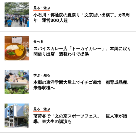
見る・遊ぶ
小石川・傳通院の夏祭り「文京思い出横丁」が5周
年 運営300人超
食べる
スパイスカレー店「トーカイカレー」、本郷に戻り
間借り出店 週替わりで提供
学ぶ・知る
本郷の東洋学園大屋上でイチゴ栽培 都育成品種、
来春収穫へ
見る・遊ぶ
茗荷谷で「文の京スポーツフェス」 巨人軍が指
導、東大生の講演も