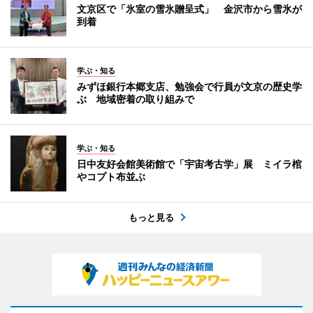
文京区で「氷室の雪氷贈呈式」 金沢市から雪氷が
到着
学ぶ・知る
みずほ銀行本郷支店、勉強会で行員が文京の歴史学
ぶ 地域密着の取り組みで
学ぶ・知る
日中友好会館美術館で「宇宙考古学」展 ミイラ棺
やコプト布並ぶ
もっと見る