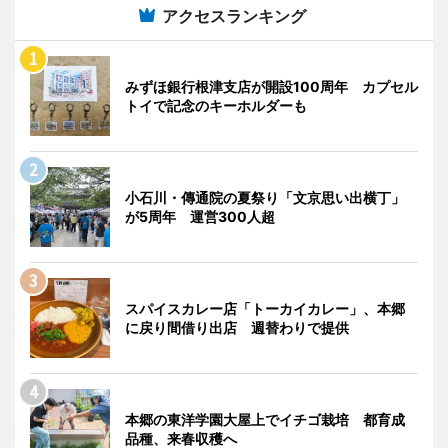
アクセスランキング
みずほ銀行根津支店が開設100周年 カプセル
トイで記念のキーホルダーも
小石川・傳通院の夏祭り「文京思い出横丁」
が5周年 運営300人超
スパイスカレー店「トーカイカレー」、本郷
に戻り間借り出店 週替わりで提供
本郷の東洋学園大屋上でイチゴ栽培 都育成
品種、来春収穫へ