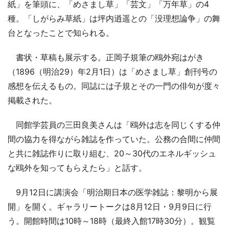
紙」を筆頭に、「めさまし草」「芸文」「万年草」の4
種。「しがらみ草紙」は坪内逍遥との「没理想論争」の舞
台となったことで知られる。
書状・草稿も展示する。正岡子規筆の鴎外宛はがき
（1896（明治29）年2月1日）は「めさまし草」創刊号の
感想を伝えるもの。同誌には子規とその一門の俳句が度々
掲載された。
同館学芸員の三田良美さんは「鴎外は志を同じくする仲
間の協力を得ながら雑誌を作っていた。公務の合間に仲間
と共に雑誌作りに取り組む、20～30代のエネルギッシュ
な鴎外を知ってもらえたら」と話す。
9月12日に講演会「明治期日本の医学雑誌：黎明から展
開」を開く。ギャラリートークは8月12日・9月9日に行
う。開館時間は10時～18時（最終入館17時30分）。観覧