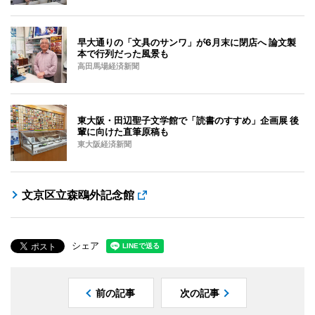
早大通りの「文具のサンワ」が6月末に閉店へ 論文製
本で行列だった風景も
高田馬場経済新聞
東大阪・田辺聖子文学館で「読書のすすめ」企画展 後
輩に向けた直筆原稿も
東大阪経済新聞
文京区立森鴎外記念館
シェア
前の記事
次の記事