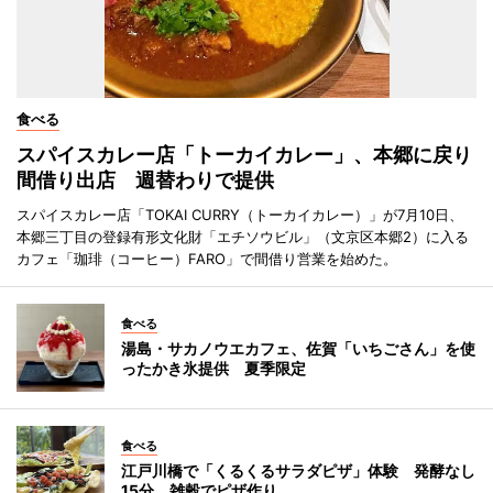
食べる
スパイスカレー店「トーカイカレー」、本郷に戻り
間借り出店 週替わりで提供
スパイスカレー店「TOKAI CURRY（トーカイカレー）」が7月10日、
本郷三丁目の登録有形文化財「エチソウビル」（文京区本郷2）に入る
カフェ「珈琲（コーヒー）FARO」で間借り営業を始めた。
食べる
湯島・サカノウエカフェ、佐賀「いちごさん」を使
ったかき氷提供 夏季限定
食べる
江戸川橋で「くるくるサラダピザ」体験 発酵なし
15分、雑穀でピザ作り