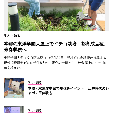
学ぶ・知る
本郷の東洋学園大屋上でイチゴ栽培 都育成品種、
来春収穫へ
東洋学園大学（文京区本郷1）で7月24日、野村拓也准教授が指導する
現代消費研究ゼミの学生8人が、研究の一環として校舎屋上にイチゴの
苗を植えた。
学ぶ・知る
本郷・水道歴史館で夏休みイベント 江戸時代のシ
ャボン玉体験も
学ぶ・知る