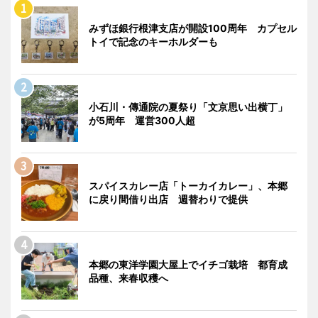
みずほ銀行根津支店が開設100周年 カプセル
トイで記念のキーホルダーも
小石川・傳通院の夏祭り「文京思い出横丁」
が5周年 運営300人超
スパイスカレー店「トーカイカレー」、本郷
に戻り間借り出店 週替わりで提供
本郷の東洋学園大屋上でイチゴ栽培 都育成
品種、来春収穫へ