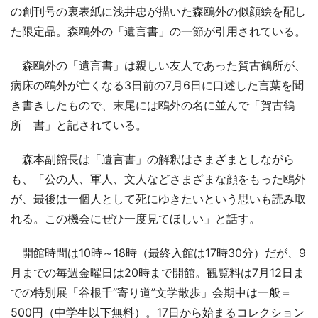
の創刊号の裏表紙に浅井忠が描いた森鴎外の似顔絵を配し
た限定品。森鴎外の「遺言書」の一節が引用されている。
森鴎外の「遺言書」は親しい友人であった賀古鶴所が、
病床の鴎外が亡くなる3日前の7月6日に口述した言葉を聞
き書きしたもので、末尾には鴎外の名に並んで「賀古鶴
所 書」と記されている。
森本副館長は「遺言書」の解釈はさまざまとしながら
も、「公の人、軍人、文人などさまざまな顔をもった鴎外
が、最後は一個人として死にゆきたいという思いも読み取
れる。この機会にぜひ一度見てほしい」と話す。
開館時間は10時～18時（最終入館は17時30分）だが、9
月までの毎週金曜日は20時まで開館。観覧料は7月12日ま
での特別展「谷根千“寄り道”文学散歩」会期中は一般＝
500円（中学生以下無料）。17日から始まるコレクション