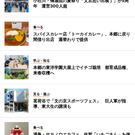
小石川・傳通院の夏祭り「文京思い出横丁」が5周
年 運営300人超
食べる
スパイスカレー店「トーカイカレー」、本郷に戻り
間借り出店 週替わりで提供
学ぶ・知る
本郷の東洋学園大屋上でイチゴ栽培 都育成品種、
来春収穫へ
見る・遊ぶ
茗荷谷で「文の京スポーツフェス」 巨人軍が指
導、東大生の講演も
食べる
湯島・サカノウエカフェ、佐賀「いちごさん」を使