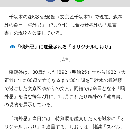
千駄木の森鴎外記念館（文京区千駄木1）で現在、森鴎
外の命日「鴎外忌」（7月9日）に合わせ鴎外の「遺言
書」の現物を公開している。
「鴎外忌」に進呈される「オリジナルしおり」
［広告］
森鴎外は、30歳だった1892（明治25）年から1922（大
正11）年に60歳で亡くなるまで30年間を千駄木の観潮楼
で過ごした文京区ゆかりの文人。同館では命日となる「鴎
外忌」を含む毎年7月に、1カ月にわたり鴎外の「遺言書」
の現物を展示している。
「鴎外忌」当日には、特別展を鑑賞した人を対象に「オ
リジナルしおり」を進呈する。しおりは、雑誌「スバル」