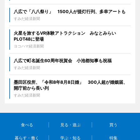
八広で「八八祭り」 1500人が提灯行列、多幸アートも
すみだ経済新聞
火星を旅するVR体験アトラクション みなとみらい
PLOT48に登場
ヨコハマ経済新聞
八広で町名誕生60周年祝賀会 小池都知事も祝福
すみだ経済新聞
墨田区役所、「令和8年8月8日婚」 300人超が婚姻届、
開庁前から長い列
すみだ経済新聞
食べる
見る・遊ぶ
買う
暮らす・働く
学ぶ・知る
特集