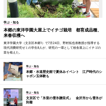
学ぶ・知る
本郷の東洋学園大屋上でイチゴ栽培 都育成品種、
来春収穫へ
東洋学園大学（文京区本郷1）で7月24日、野村拓也准教授が指導する
現代消費研究ゼミの学生8人が、研究の一環として校舎屋上にイチゴの
苗を植えた。
学ぶ・知る
本郷・水道歴史館で夏休みイベント 江戸時代のシ
ャボン玉体験も
学ぶ・知る
文京区で「氷室の雪氷贈呈式」 金沢市から雪氷が
到着