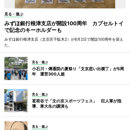
見る・遊ぶ
みずほ銀行根津支店が開設100周年 カプセルトイ
で記念のキーホルダーも
みずほ銀行根津支店（文京区千駄木2）が8月2日で開設100周年を迎え
た。
見る・遊ぶ
小石川・傳通院の夏祭り「文京思い出横丁」が5周
年 運営300人超
見る・遊ぶ
茗荷谷で「文の京スポーツフェス」 巨人軍が指
導、東大生の講演も
見る・遊ぶ