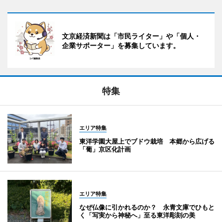
文京経済新聞は「市民ライター」や「個人・
企業サポーター」を募集しています。
特集
エリア特集
東洋学園大屋上でブドウ栽培 本郷から広げる
「葡」京区化計画
エリア特集
なぜ仏像に引かれるのか？ 永青文庫でひもと
く「写実から神秘へ」至る東洋彫刻の美