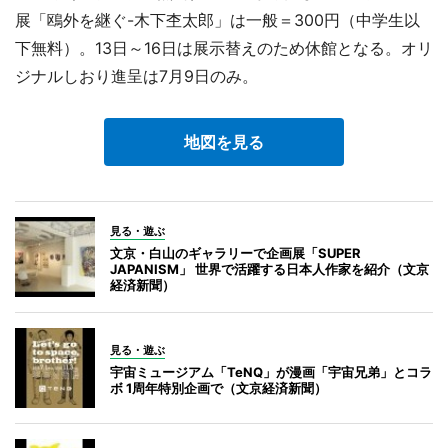
展「鴎外を継ぐ-木下杢太郎」は一般＝300円（中学生以
下無料）。13日～16日は展示替えのため休館となる。オリ
ジナルしおり進呈は7月9日のみ。
地図を見る
見る・遊ぶ
文京・白山のギャラリーで企画展「SUPER
JAPANISM」 世界で活躍する日本人作家を紹介（文京
経済新聞）
見る・遊ぶ
宇宙ミュージアム「TeNQ」が漫画「宇宙兄弟」とコラ
ボ 1周年特別企画で（文京経済新聞）