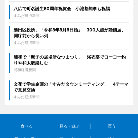
八広で町名誕生60周年祝賀会 小池都知事も祝福
すみだ経済新聞
墨田区役所、「令和8年8月8日婚」 300人超が婚姻届、
開庁前から長い列
すみだ経済新聞
浦和で「親子の居場所なつまつり」 浴衣姿でヨーヨー釣
りや和太鼓楽しむ
浦和経済新聞
文花で学生企画の「すみだタウンミーティング」 4テーマ
で意見交換
すみだ経済新聞
食べる
見る・遊ぶ
買う