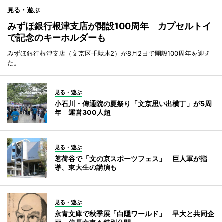
見る・遊ぶ
みずほ銀行根津支店が開設100周年 カプセルトイ
で記念のキーホルダーも
みずほ銀行根津支店（文京区千駄木2）が8月2日で開設100周年を迎え
た。
見る・遊ぶ
小石川・傳通院の夏祭り「文京思い出横丁」が5周
年 運営300人超
見る・遊ぶ
茗荷谷で「文の京スポーツフェス」 巨人軍が指
導、東大生の講演も
見る・遊ぶ
永青文庫で秋季展「白隠ワールド」 早大と共同企