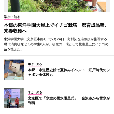
学ぶ・知る
本郷の東洋学園大屋上でイチゴ栽培 都育成品種、
来春収穫へ
東洋学園大学（文京区本郷1）で7月24日、野村拓也准教授が指導する
現代消費研究ゼミの学生8人が、研究の一環として校舎屋上にイチゴの
苗を植えた。
学ぶ・知る
本郷・水道歴史館で夏休みイベント 江戸時代のシ
ャボン玉体験も
学ぶ・知る
文京区で「氷室の雪氷贈呈式」 金沢市から雪氷が
到着