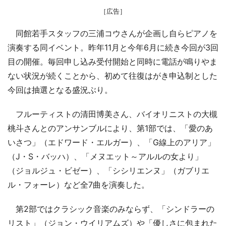
［広告］
同館若手スタッフの三浦コウさんが企画し自らピアノを
演奏する同イベント。昨年11月と今年6月に続き今回が3回
目の開催。毎回申し込み受付開始と同時に電話が鳴りやま
ない状況が続くことから、初めて往復はがき申込制とした
今回は抽選となる盛況ぶり。
フルーティストの清田博美さん、バイオリニストの大槻
桃斗さんとのアンサンブルにより、第1部では、「愛のあ
いさつ」（エドワード・エルガー）、「G線上のアリア」
（J・S・バッハ）、「メヌエット～アルルの女より」
（ジョルジュ・ビゼー）、「シシリエンヌ」（ガブリエ
ル・フォーレ）など全7曲を演奏した。
第2部ではクラシック音楽のみならず、「シンドラーの
リスト」（ジョン・ウイリアムズ）や「優しさに包まれた