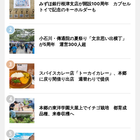
みずほ銀行根津支店が開設100周年 カプセル
トイで記念のキーホルダーも
小石川・傳通院の夏祭り「文京思い出横丁」
が5周年 運営300人超
スパイスカレー店「トーカイカレー」、本郷
に戻り間借り出店 週替わりで提供
本郷の東洋学園大屋上でイチゴ栽培 都育成
品種、来春収穫へ