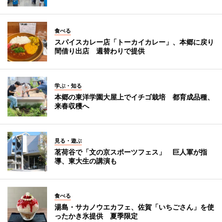
食べる
スパイスカレー店「トーカイカレー」、本郷に戻り
間借り出店 週替わりで提供
学ぶ・知る
本郷の東洋学園大屋上でイチゴ栽培 都育成品種、
来春収穫へ
見る・遊ぶ
茗荷谷で「文の京スポーツフェス」 巨人軍が指
導、東大生の講演も
食べる
湯島・サカノウエカフェ、佐賀「いちごさん」を使
ったかき氷提供 夏季限定