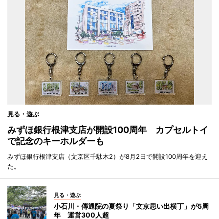
見る・遊ぶ
みずほ銀行根津支店が開設100周年 カプセルトイ
で記念のキーホルダーも
みずほ銀行根津支店（文京区千駄木2）が8月2日で開設100周年を迎え
た。
見る・遊ぶ
小石川・傳通院の夏祭り「文京思い出横丁」が5周
年 運営300人超