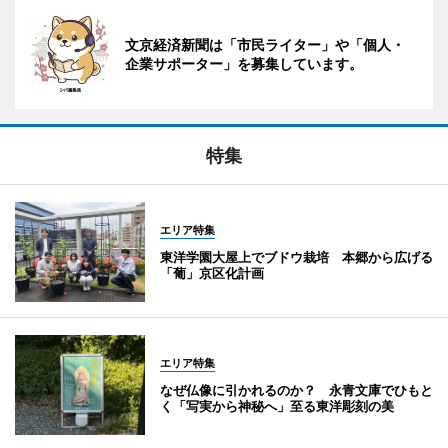
文京経済新聞は「市民ライター」や「個人・
企業サポーター」を募集しています。
特集
エリア特集
東洋学園大屋上でブドウ栽培 本郷から広げる
「葡」京区化計画
エリア特集
なぜ仏像に引かれるのか？ 永青文庫でひもと
く「写実から神秘へ」至る東洋彫刻の美