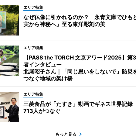
エリア特集
なぜ仏像に引かれるのか？ 永青文庫でひも
実から神秘へ」至る東洋彫刻の美
エリア特集
【PASS the TORCH 文京アワード2025】第
者インタビュー
北尾昭子さん｜「同じ思いをしないで」防災
つなぐ地域の架け橋
エリア特集
三菱食品が「たすき」動画でギネス世界記録
713人がつなぐ
もっと見る