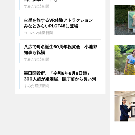
すみだ経済新聞
火星を旅するVR体験アトラクション
みなとみらいPLOT48に登場
ヨコハマ経済新聞
八広で町名誕生60周年祝賀会 小池都
知事も祝福
すみだ経済新聞
墨田区役所、「令和8年8月8日婚」
300人超が婚姻届、開庁前から長い列
すみだ経済新聞