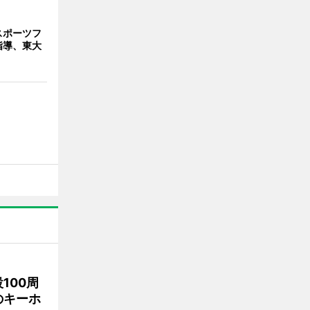
スポーツフ
指導、東大
100周
のキーホ