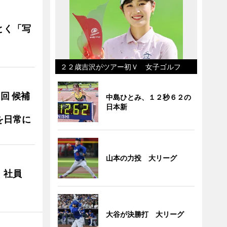
とく「写
２２歳吉沢がツアー初Ｖ 女子ゴルフ
3回 候補
中島ひとみ、１２秒６２の
日本新
を日常に
山本の力投 大リーグ
 社員
大谷が決勝打 大リーグ