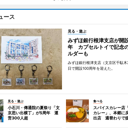
ュース
見る・遊ぶ
みずほ銀行根津支店が開設
年 カプセルトイで記念
ルダーも
みずほ銀行根津支店（文京区千駄木2
日で開設100周年を迎えた。
見る・遊ぶ
食べる
小石川・傳通院の夏祭り「文
スパイスカレー店
京思い出横丁」が5周年 運
カレー」、本郷に
営300人超
出店 週替わりで