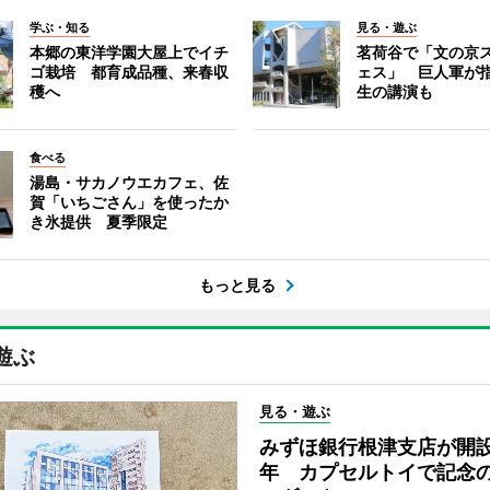
学ぶ・知る
見る・遊ぶ
本郷の東洋学園大屋上でイチ
茗荷谷で「文の京
ゴ栽培 都育成品種、来春収
ェス」 巨人軍が
穫へ
生の講演も
食べる
湯島・サカノウエカフェ、佐
賀「いちごさん」を使ったか
き氷提供 夏季限定
もっと見る
遊ぶ
見る・遊ぶ
みずほ銀行根津支店が開設
年 カプセルトイで記念