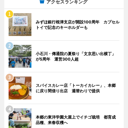
アクセスランキング
みずほ銀行根津支店が開設100周年 カプセル
トイで記念のキーホルダーも
小石川・傳通院の夏祭り「文京思い出横丁」
が5周年 運営300人超
スパイスカレー店「トーカイカレー」、本郷
に戻り間借り出店 週替わりで提供
本郷の東洋学園大屋上でイチゴ栽培 都育成
品種、来春収穫へ