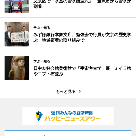
文京区で「氷室の雪氷贈呈式」 金沢市から雪氷が
到着
学ぶ・知る
みずほ銀行本郷支店、勉強会で行員が文京の歴史学
ぶ 地域密着の取り組みで
学ぶ・知る
日中友好会館美術館で「宇宙考古学」展 ミイラ棺
やコプト布並ぶ
もっと見る