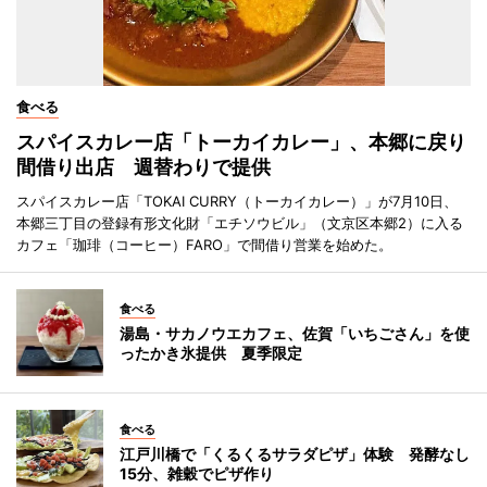
食べる
スパイスカレー店「トーカイカレー」、本郷に戻り
間借り出店 週替わりで提供
スパイスカレー店「TOKAI CURRY（トーカイカレー）」が7月10日、
本郷三丁目の登録有形文化財「エチソウビル」（文京区本郷2）に入る
カフェ「珈琲（コーヒー）FARO」で間借り営業を始めた。
食べる
湯島・サカノウエカフェ、佐賀「いちごさん」を使
ったかき氷提供 夏季限定
食べる
江戸川橋で「くるくるサラダピザ」体験 発酵なし
15分、雑穀でピザ作り