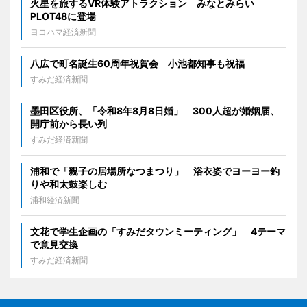
火星を旅するVR体験アトラクション みなとみらい
PLOT48に登場
ヨコハマ経済新聞
八広で町名誕生60周年祝賀会 小池都知事も祝福
すみだ経済新聞
墨田区役所、「令和8年8月8日婚」 300人超が婚姻届、
開庁前から長い列
すみだ経済新聞
浦和で「親子の居場所なつまつり」 浴衣姿でヨーヨー釣
りや和太鼓楽しむ
浦和経済新聞
文花で学生企画の「すみだタウンミーティング」 4テーマ
で意見交換
すみだ経済新聞