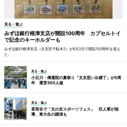
見る・遊ぶ
みずほ銀行根津支店が開設100周年 カプセルトイ
で記念のキーホルダーも
みずほ銀行根津支店（文京区千駄木2）が8月2日で開設100周年を迎え
た。
見る・遊ぶ
小石川・傳通院の夏祭り「文京思い出横丁」が5周
年 運営300人超
見る・遊ぶ
茗荷谷で「文の京スポーツフェス」 巨人軍が指
導、東大生の講演も