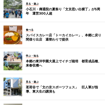
見る・遊ぶ
小石川・傳通院の夏祭り「文京思い出横丁」が5周
年 運営300人超
食べる
スパイスカレー店「トーカイカレー」、本郷に戻り
間借り出店 週替わりで提供
学ぶ・知る
本郷の東洋学園大屋上でイチゴ栽培 都育成品種、
来春収穫へ
見る・遊ぶ
茗荷谷で「文の京スポーツフェス」 巨人軍が指
導、東大生の講演も