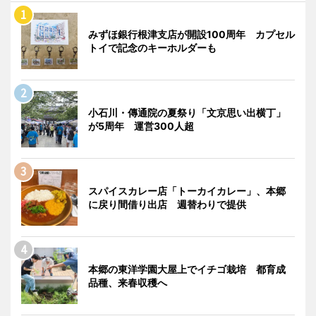
みずほ銀行根津支店が開設100周年 カプセル
トイで記念のキーホルダーも
小石川・傳通院の夏祭り「文京思い出横丁」
が5周年 運営300人超
スパイスカレー店「トーカイカレー」、本郷
に戻り間借り出店 週替わりで提供
本郷の東洋学園大屋上でイチゴ栽培 都育成
品種、来春収穫へ