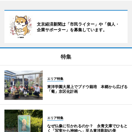
文京経済新聞は「市民ライター」や「個人・
企業サポーター」を募集しています。
特集
エリア特集
東洋学園大屋上でブドウ栽培 本郷から広げる
「葡」京区化計画
エリア特集
なぜ仏像に引かれるのか？ 永青文庫でひもと
く「写実から神秘へ」至る東洋彫刻の美