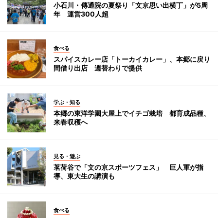
小石川・傳通院の夏祭り「文京思い出横丁」が5周
年 運営300人超
食べる
スパイスカレー店「トーカイカレー」、本郷に戻り
間借り出店 週替わりで提供
学ぶ・知る
本郷の東洋学園大屋上でイチゴ栽培 都育成品種、
来春収穫へ
見る・遊ぶ
茗荷谷で「文の京スポーツフェス」 巨人軍が指
導、東大生の講演も
食べる