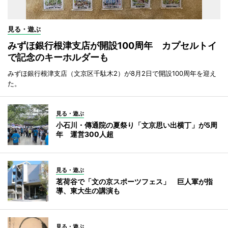
見る・遊ぶ
みずほ銀行根津支店が開設100周年 カプセルトイ
で記念のキーホルダーも
みずほ銀行根津支店（文京区千駄木2）が8月2日で開設100周年を迎え
た。
見る・遊ぶ
小石川・傳通院の夏祭り「文京思い出横丁」が5周
年 運営300人超
見る・遊ぶ
茗荷谷で「文の京スポーツフェス」 巨人軍が指
導、東大生の講演も
見る・遊ぶ