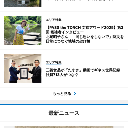
エリア特集
【PASS the TORCH 文京アワード2025】第3
回 候補者インタビュー
北尾昭子さん｜「同じ思いをしないで」防災を
日常につなぐ地域の架け橋
エリア特集
三菱食品が「たすき」動画でギネス世界記録
社員713人がつなぐ
もっと見る
最新ニュース