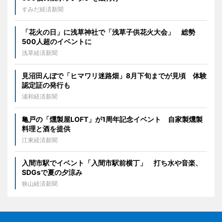
すみだ経済新聞
「花火の日」に浅草神社で「浅草子供花火大会」 総勢
500人超のイベントに
浅草経済新聞
見沼田んぼで「ヒマワリ迷路畑」8月下旬までが見頃 体験
認定証の発行も
浦和経済新聞
亀戸の「燻製屋LOFT」が1周年記念イベント 自家製燻製
料理と酒を提供
江東経済新聞
入間市駅でイベント「入間市駅前横丁」 打ち水や音楽、
SDGsで夏の夕涼み
狭山経済新聞