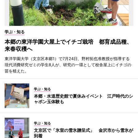
学ぶ・知る
本郷の東洋学園大屋上でイチゴ栽培 都育成品種、
来春収穫へ
東洋学園大学（文京区本郷1）で7月24日、野村拓也准教授が指導する
現代消費研究ゼミの学生8人が、研究の一環として校舎屋上にイチゴの
苗を植えた。
学ぶ・知る
本郷・水道歴史館で夏休みイベント 江戸時代のシ
ャボン玉体験も
学ぶ・知る
文京区で「氷室の雪氷贈呈式」 金沢市から雪氷が
到着