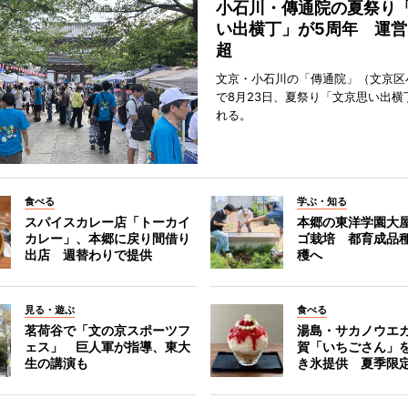
小石川・傳通院の夏祭り
い出横丁」が5周年 運営
超
文京・小石川の「傳通院」（文京区
で8月23日、夏祭り「文京思い出横
れる。
食べる
学ぶ・知る
スパイスカレー店「トーカイ
本郷の東洋学園大
カレー」、本郷に戻り間借り
ゴ栽培 都育成品
出店 週替わりで提供
穫へ
見る・遊ぶ
食べる
茗荷谷で「文の京スポーツフ
湯島・サカノウエ
ェス」 巨人軍が指導、東大
賀「いちごさん」
生の講演も
き氷提供 夏季限