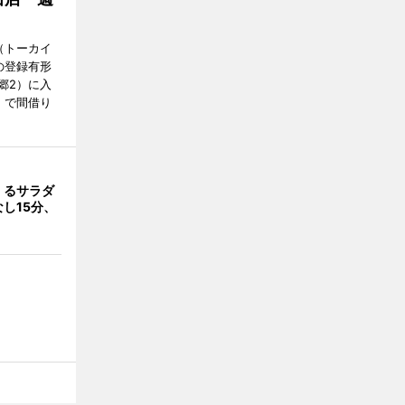
Y（トーカイ
の登録有形
郷2）に入
」で間借り
くるサラダ
し15分、