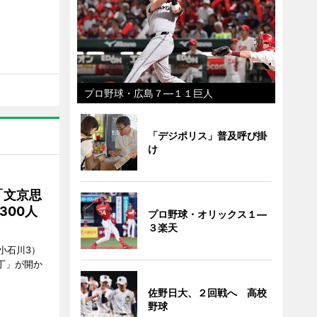
プロ野球・広島７―１１巨人
「デジポリス」普及呼び掛
け
「文京思
300人
プロ野球・オリックス１―
３楽天
小石川3）
丁」が開か
佐野日大、２回戦へ 高校
野球