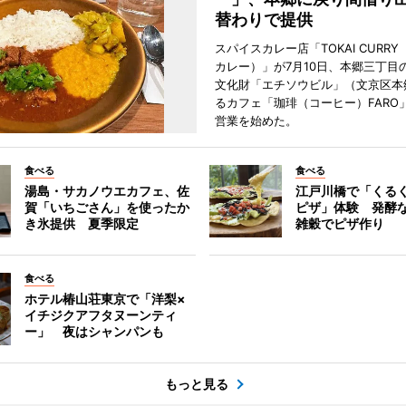
替わりで提供
スパイスカレー店「TOKAI CURR
カレー）」が7月10日、本郷三丁目
文化財「エチソウビル」（文京区本
るカフェ「珈琲（コーヒー）FARO
営業を始めた。
食べる
食べる
湯島・サカノウエカフェ、佐
江戸川橋で「くる
賀「いちごさん」を使ったか
ピザ」体験 発酵な
き氷提供 夏季限定
雑穀でピザ作り
食べる
ホテル椿山荘東京で「洋梨×
イチジクアフタヌーンティ
ー」 夜はシャンパンも
もっと見る