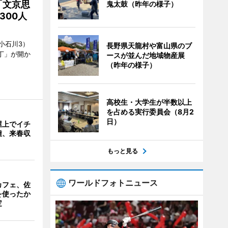
「文京思
鬼太鼓（昨年の様子）
300人
小石川3）
長野県天龍村や富山県のブ
丁」が開か
ースが並んだ地域物産展
（昨年の様子）
高校生・大学生が半数以上
を占める実行委員会（8月2
日）
屋上でイチ
種、来春収
もっと見る
ワールドフォトニュース
カフェ、佐
を使ったか
定