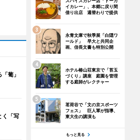
スパイスカレー店「トーカ
イカレー」、本郷に戻り間
借り出店 週替わりで提供
永青文庫で秋季展「白隠ワ
ールド」 早大と共同企
画、信長文書も特別公開
ホテル椿山荘東京で「苔玉
る「葡」
づくり」講座 庭園を管理
する庭師がレクチャー
茗荷谷で「文の京スポーツ
フェス」 巨人軍が指導、
とく「写
東大生の講演も
もっと見る