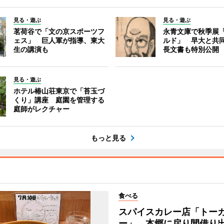
見る・遊ぶ
見る・遊ぶ
茗荷谷で「文の京スポーツフ
永青文庫で秋季展
ェス」 巨人軍が指導、東大
ルド」 早大と共
生の講演も
長文書も特別公開
見る・遊ぶ
ホテル椿山荘東京で「苔玉づ
くり」講座 庭園を管理する
庭師がレクチャー
もっと見る
食べる
スパイスカレー店「トー
ー」、本郷に戻り間借り