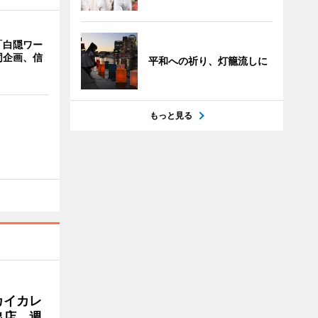
「白隠ワー
同企画、信
平和への祈り、灯籠流しに
もっと見る
カイカレ
出店 週