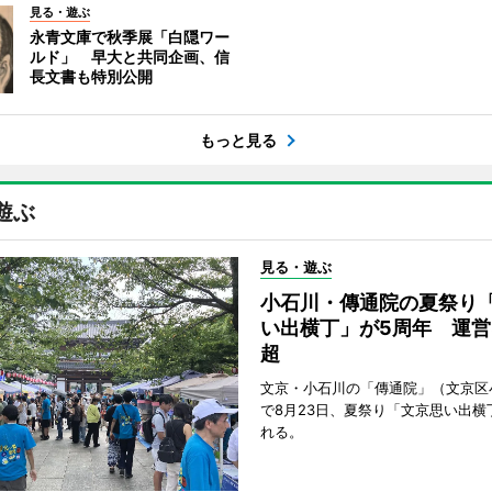
見る・遊ぶ
永青文庫で秋季展「白隠ワー
ルド」 早大と共同企画、信
長文書も特別公開
もっと見る
遊ぶ
見る・遊ぶ
小石川・傳通院の夏祭り
い出横丁」が5周年 運営
超
文京・小石川の「傳通院」（文京区
で8月23日、夏祭り「文京思い出横
れる。