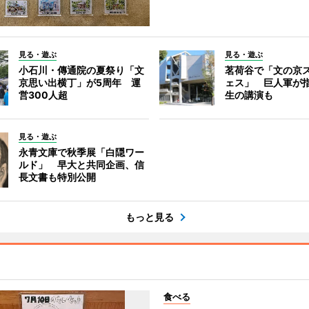
見る・遊ぶ
見る・遊ぶ
小石川・傳通院の夏祭り「文
茗荷谷で「文の京
京思い出横丁」が5周年 運
ェス」 巨人軍が
営300人超
生の講演も
見る・遊ぶ
永青文庫で秋季展「白隠ワー
ルド」 早大と共同企画、信
長文書も特別公開
もっと見る
食べる