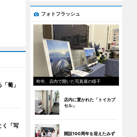
フォトフラッシュ
昨年、店内で開いた写真展の様子
る「葡」
店内に置かれた「トイカプ
セル」
とく「写
開設100周年を迎えたみず