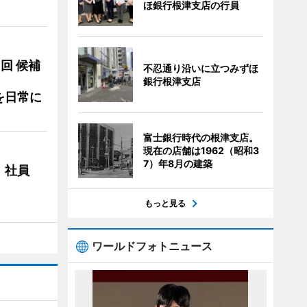
ほ銀行根津支店の行員
3回 候補
不忍通り沿いに立つみずほ
銀行根津支店
を日常に
富士銀行時代の根津支店。
現在の店舗は1962（昭和3
7）年8月の建築
 社員
もっと見る
ワールドフォトニュース