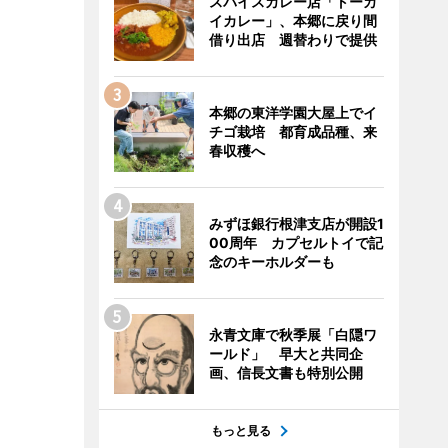
スパイスカレー店「トーカ
イカレー」、本郷に戻り間
借り出店 週替わりで提供
本郷の東洋学園大屋上でイ
チゴ栽培 都育成品種、来
春収穫へ
みずほ銀行根津支店が開設1
00周年 カプセルトイで記
念のキーホルダーも
永青文庫で秋季展「白隠ワ
ールド」 早大と共同企
画、信長文書も特別公開
もっと見る