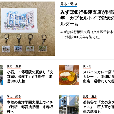
見る・遊ぶ
みずほ銀行根津支店が開設
年 カプセルトイで記念
ルダーも
みずほ銀行根津支店（文京区千駄木2
日で開設100周年を迎えた。
見る・遊ぶ
食べる
小石川・傳通院の夏祭り「文
スパイスカレー店
京思い出横丁」が5周年 運
カレー」、本郷に
営300人超
出店 週替わりで
学ぶ・知る
見る・遊ぶ
本郷の東洋学園大屋上でイチ
茗荷谷で「文の京
ゴ栽培 都育成品種、来春収
ェス」 巨人軍が
穫へ
生の講演も