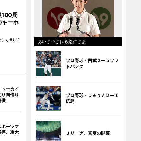
100周
のキーホ
）が8月2
あいさつされる悠仁さま
プロ野球・西武２―５ソフ
トバンク
「トーカイ
戻り間借り
プロ野球・ＤｅＮＡ２―１
提供
広島
スポーツフ
指導、東大
Ｊリーグ、真夏の開幕