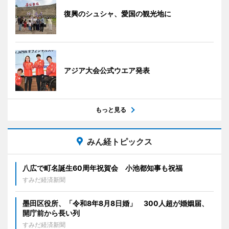
復興のシュシャ、愛国の観光地に
アジア大会公式ウエア発表
もっと見る
みん経トピックス
八広で町名誕生60周年祝賀会 小池都知事も祝福
すみだ経済新聞
墨田区役所、「令和8年8月8日婚」 300人超が婚姻届、
開庁前から長い列
すみだ経済新聞