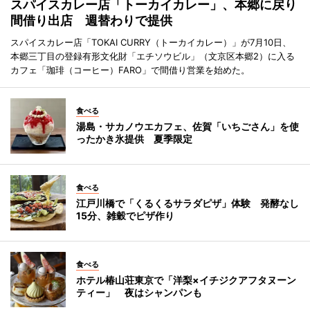
スパイスカレー店「トーカイカレー」、本郷に戻り
間借り出店 週替わりで提供
スパイスカレー店「TOKAI CURRY（トーカイカレー）」が7月10日、
本郷三丁目の登録有形文化財「エチソウビル」（文京区本郷2）に入る
カフェ「珈琲（コーヒー）FARO」で間借り営業を始めた。
食べる
湯島・サカノウエカフェ、佐賀「いちごさん」を使
ったかき氷提供 夏季限定
食べる
江戸川橋で「くるくるサラダピザ」体験 発酵なし
15分、雑穀でピザ作り
食べる
ホテル椿山荘東京で「洋梨×イチジクアフタヌーン
ティー」 夜はシャンパンも