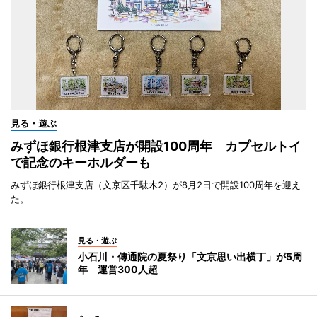
見る・遊ぶ
みずほ銀行根津支店が開設100周年 カプセルトイ
で記念のキーホルダーも
みずほ銀行根津支店（文京区千駄木2）が8月2日で開設100周年を迎え
た。
見る・遊ぶ
小石川・傳通院の夏祭り「文京思い出横丁」が5周
年 運営300人超