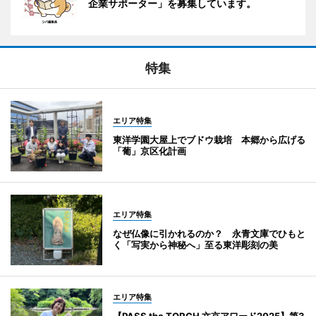
企業サポーター」を募集しています。
特集
エリア特集
東洋学園大屋上でブドウ栽培 本郷から広げる
「葡」京区化計画
エリア特集
なぜ仏像に引かれるのか？ 永青文庫でひもと
く「写実から神秘へ」至る東洋彫刻の美
エリア特集
【PASS the TORCH 文京アワード2025】第3