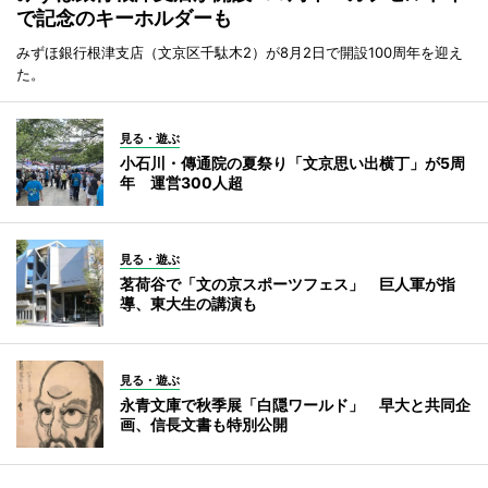
で記念のキーホルダーも
みずほ銀行根津支店（文京区千駄木2）が8月2日で開設100周年を迎え
た。
見る・遊ぶ
小石川・傳通院の夏祭り「文京思い出横丁」が5周
年 運営300人超
見る・遊ぶ
茗荷谷で「文の京スポーツフェス」 巨人軍が指
導、東大生の講演も
見る・遊ぶ
永青文庫で秋季展「白隠ワールド」 早大と共同企
画、信長文書も特別公開