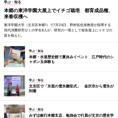
学ぶ・知る
本郷の東洋学園大屋上でイチゴ栽培 都育成品種、
来春収穫へ
東洋学園大学（文京区本郷1）で7月24日、野村拓也准教授が指導する
現代消費研究ゼミの学生8人が、研究の一環として校舎屋上にイチゴの
苗を植えた。
学ぶ・知る
本郷・水道歴史館で夏休みイベント 江戸時代のシ
ャボン玉体験も
学ぶ・知る
文京区で「氷室の雪氷贈呈式」 金沢市から雪氷が
到着
学ぶ・知る
みずほ銀行本郷支店、勉強会で行員が文京の歴史学