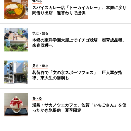
食べる
スパイスカレー店「トーカイカレー」、本郷に戻り
間借り出店 週替わりで提供
学ぶ・知る
本郷の東洋学園大屋上でイチゴ栽培 都育成品種、
来春収穫へ
見る・遊ぶ
茗荷谷で「文の京スポーツフェス」 巨人軍が指
導、東大生の講演も
食べる
湯島・サカノウエカフェ、佐賀「いちごさん」を使
ったかき氷提供 夏季限定