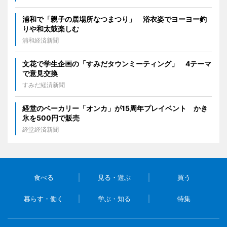
浦和で「親子の居場所なつまつり」 浴衣姿でヨーヨー釣
りや和太鼓楽しむ
浦和経済新聞
文花で学生企画の「すみだタウンミーティング」 4テーマ
で意見交換
すみだ経済新聞
経堂のベーカリー「オンカ」が15周年プレイベント かき
氷を500円で販売
経堂経済新聞
食べる
見る・遊ぶ
買う
暮らす・働く
学ぶ・知る
特集