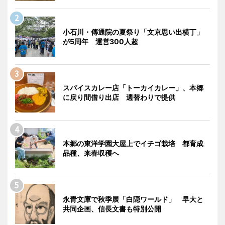
小石川・傳通院の夏祭り「文京思い出横丁」
が5周年 運営300人超
スパイスカレー店「トーカイカレー」、本郷
に戻り間借り出店 週替わりで提供
本郷の東洋学園大屋上でイチゴ栽培 都育成
品種、来春収穫へ
永青文庫で秋季展「白隠ワールド」 早大と
共同企画、信長文書も特別公開