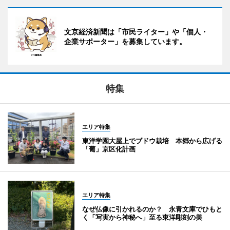
文京経済新聞は「市民ライター」や「個人・
企業サポーター」を募集しています。
特集
エリア特集
東洋学園大屋上でブドウ栽培 本郷から広げる
「葡」京区化計画
エリア特集
なぜ仏像に引かれるのか？ 永青文庫でひもと
く「写実から神秘へ」至る東洋彫刻の美