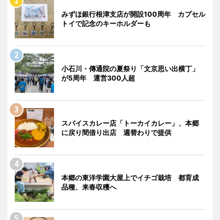
みずほ銀行根津支店が開設100周年 カプセル
トイで記念のキーホルダーも
小石川・傳通院の夏祭り「文京思い出横丁」
が5周年 運営300人超
スパイスカレー店「トーカイカレー」、本郷
に戻り間借り出店 週替わりで提供
本郷の東洋学園大屋上でイチゴ栽培 都育成
品種、来春収穫へ