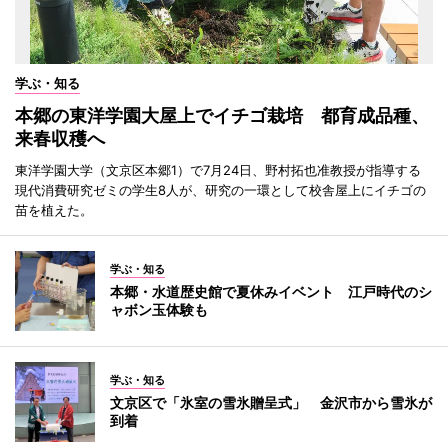
学ぶ・知る
本郷の東洋学園大屋上でイチゴ栽培 都育成品種、
来春収穫へ
東洋学園大学（文京区本郷1）で7月24日、野村拓也准教授が指導する
現代消費研究ゼミの学生8人が、研究の一環として校舎屋上にイチゴの
苗を植えた。
学ぶ・知る
本郷・水道歴史館で夏休みイベント 江戸時代のシ
ャボン玉体験も
学ぶ・知る
文京区で「氷室の雪氷贈呈式」 金沢市から雪氷が
到着