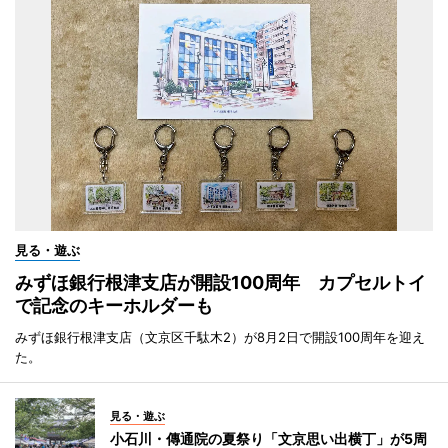
見る・遊ぶ
みずほ銀行根津支店が開設100周年 カプセルトイ
で記念のキーホルダーも
みずほ銀行根津支店（文京区千駄木2）が8月2日で開設100周年を迎え
た。
見る・遊ぶ
小石川・傳通院の夏祭り「文京思い出横丁」が5周