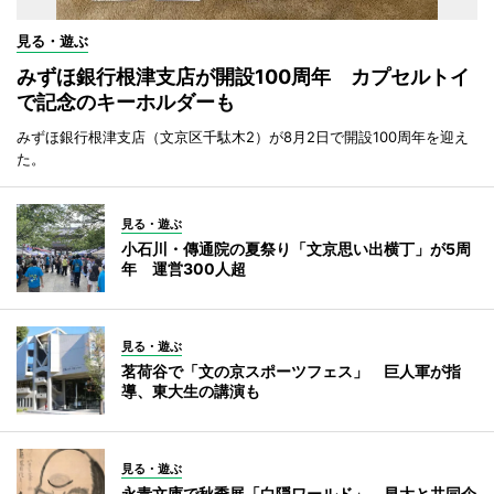
見る・遊ぶ
みずほ銀行根津支店が開設100周年 カプセルトイ
で記念のキーホルダーも
みずほ銀行根津支店（文京区千駄木2）が8月2日で開設100周年を迎え
た。
見る・遊ぶ
小石川・傳通院の夏祭り「文京思い出横丁」が5周
年 運営300人超
見る・遊ぶ
茗荷谷で「文の京スポーツフェス」 巨人軍が指
導、東大生の講演も
見る・遊ぶ
永青文庫で秋季展「白隠ワールド」 早大と共同企