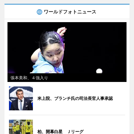
ワールドフォトニュース
張本美和、４強入り
米上院、ブランチ氏の司法長官人事承認
柏、開幕白星 Ｊリーグ