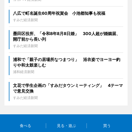
八広で町名誕生60周年祝賀会 小池都知事も祝福
すみだ経済新聞
墨田区役所、「令和8年8月8日婚」 300人超が婚姻届、
開庁前から長い列
すみだ経済新聞
浦和で「親子の居場所なつまつり」 浴衣姿でヨーヨー釣
りや和太鼓楽しむ
浦和経済新聞
文花で学生企画の「すみだタウンミーティング」 4テーマ
で意見交換
すみだ経済新聞
食べる
見る・遊ぶ
買う