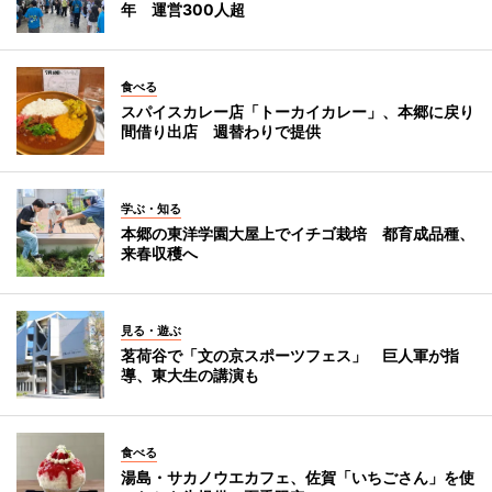
年 運営300人超
食べる
スパイスカレー店「トーカイカレー」、本郷に戻り
間借り出店 週替わりで提供
学ぶ・知る
本郷の東洋学園大屋上でイチゴ栽培 都育成品種、
来春収穫へ
見る・遊ぶ
茗荷谷で「文の京スポーツフェス」 巨人軍が指
導、東大生の講演も
食べる
湯島・サカノウエカフェ、佐賀「いちごさん」を使