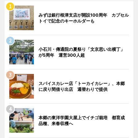
みずほ銀行根津支店が開設100周年 カプセル
トイで記念のキーホルダーも
小石川・傳通院の夏祭り「文京思い出横丁」
が5周年 運営300人超
スパイスカレー店「トーカイカレー」、本郷
に戻り間借り出店 週替わりで提供
本郷の東洋学園大屋上でイチゴ栽培 都育成
品種、来春収穫へ