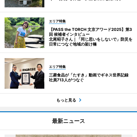
エリア特集
【PASS the TORCH 文京アワード2025】第3
回 候補者インタビュー
北尾昭子さん｜「同じ思いをしないで」防災を
日常につなぐ地域の架け橋
エリア特集
三菱食品が「たすき」動画でギネス世界記録
社員713人がつなぐ
もっと見る
最新ニュース