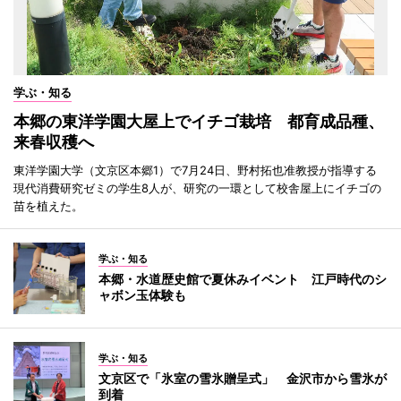
学ぶ・知る
本郷の東洋学園大屋上でイチゴ栽培 都育成品種、
来春収穫へ
東洋学園大学（文京区本郷1）で7月24日、野村拓也准教授が指導する
現代消費研究ゼミの学生8人が、研究の一環として校舎屋上にイチゴの
苗を植えた。
学ぶ・知る
本郷・水道歴史館で夏休みイベント 江戸時代のシ
ャボン玉体験も
学ぶ・知る
文京区で「氷室の雪氷贈呈式」 金沢市から雪氷が
到着