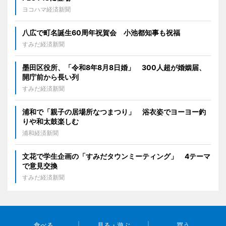
ヨコハマ経済新聞
八広で町名誕生60周年祝賀会 小池都知事も祝福
すみだ経済新聞
墨田区役所、「令和8年8月8日婚」 300人超が婚姻届、
開庁前から長い列
すみだ経済新聞
浦和で「親子の居場所なつまつり」 浴衣姿でヨーヨー釣
りや和太鼓楽しむ
浦和経済新聞
文花で学生企画の「すみだタウンミーティング」 4テーマ
で意見交換
すみだ経済新聞
食べる
見る・遊ぶ
買う