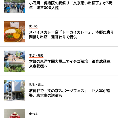
小石川・傳通院の夏祭り「文京思い出横丁」が5周
年 運営300人超
食べる
スパイスカレー店「トーカイカレー」、本郷に戻り
間借り出店 週替わりで提供
学ぶ・知る
本郷の東洋学園大屋上でイチゴ栽培 都育成品種、
来春収穫へ
見る・遊ぶ
茗荷谷で「文の京スポーツフェス」 巨人軍が指
導、東大生の講演も
食べる