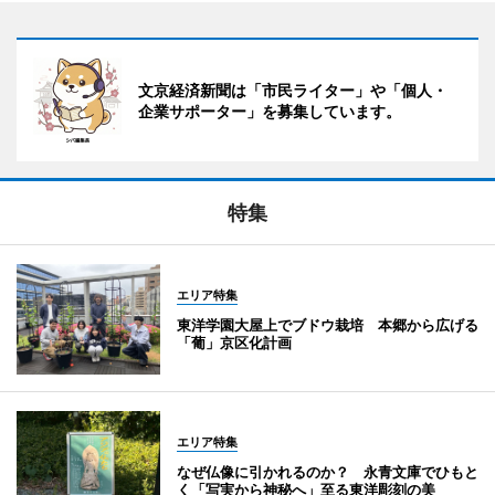
文京経済新聞は「市民ライター」や「個人・
企業サポーター」を募集しています。
特集
エリア特集
東洋学園大屋上でブドウ栽培 本郷から広げる
「葡」京区化計画
エリア特集
なぜ仏像に引かれるのか？ 永青文庫でひもと
く「写実から神秘へ」至る東洋彫刻の美