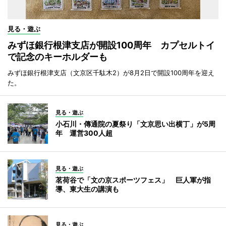
見る・遊ぶ
みずほ銀行根津支店が開設100周年 カプセルトイ
で記念のキーホルダーも
みずほ銀行根津支店（文京区千駄木2）が8月2日で開設100周年を迎え
た。
見る・遊ぶ
小石川・傳通院の夏祭り「文京思い出横丁」が5周
年 運営300人超
見る・遊ぶ
茗荷谷で「文の京スポーツフェス」 巨人軍が指
導、東大生の講演も
見る・遊ぶ