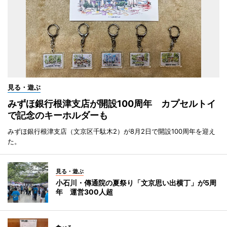
見る・遊ぶ
みずほ銀行根津支店が開設100周年 カプセルトイ
で記念のキーホルダーも
みずほ銀行根津支店（文京区千駄木2）が8月2日で開設100周年を迎え
た。
見る・遊ぶ
小石川・傳通院の夏祭り「文京思い出横丁」が5周
年 運営300人超