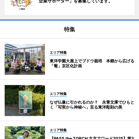
企業サポーター」を募集しています。
特集
エリア特集
東洋学園大屋上でブドウ栽培 本郷から広げる
「葡」京区化計画
エリア特集
なぜ仏像に引かれるのか？ 永青文庫でひもと
く「写実から神秘へ」至る東洋彫刻の美
エリア特集
【PASS the TORCH 文京アワード2025】第3