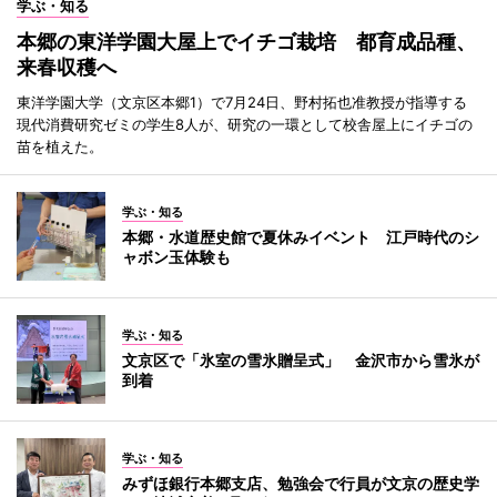
学ぶ・知る
本郷の東洋学園大屋上でイチゴ栽培 都育成品種、
来春収穫へ
東洋学園大学（文京区本郷1）で7月24日、野村拓也准教授が指導する
現代消費研究ゼミの学生8人が、研究の一環として校舎屋上にイチゴの
苗を植えた。
学ぶ・知る
本郷・水道歴史館で夏休みイベント 江戸時代のシ
ャボン玉体験も
学ぶ・知る
文京区で「氷室の雪氷贈呈式」 金沢市から雪氷が
到着
学ぶ・知る
みずほ銀行本郷支店、勉強会で行員が文京の歴史学