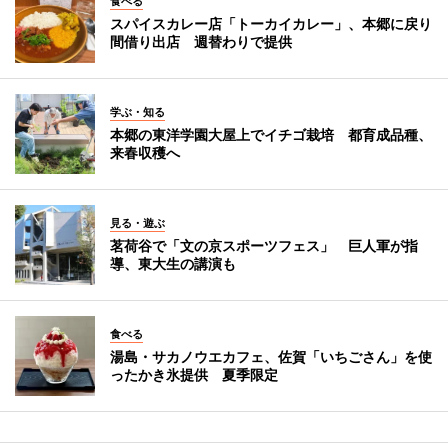
食べる
スパイスカレー店「トーカイカレー」、本郷に戻り
間借り出店 週替わりで提供
学ぶ・知る
本郷の東洋学園大屋上でイチゴ栽培 都育成品種、
来春収穫へ
見る・遊ぶ
茗荷谷で「文の京スポーツフェス」 巨人軍が指
導、東大生の講演も
食べる
湯島・サカノウエカフェ、佐賀「いちごさん」を使
ったかき氷提供 夏季限定