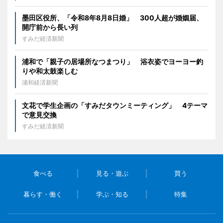
墨田区役所、「令和8年8月8日婚」 300人超が婚姻届、
開庁前から長い列
すみだ経済新聞
浦和で「親子の居場所なつまつり」 浴衣姿でヨーヨー釣
りや和太鼓楽しむ
浦和経済新聞
文花で学生企画の「すみだタウンミーティング」 4テーマ
で意見交換
すみだ経済新聞
食べる
見る・遊ぶ
買う
暮らす・働く
学ぶ・知る
特集