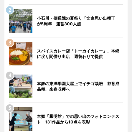
小石川・傳通院の夏祭り「文京思い出横丁」
が5周年 運営300人超
スパイスカレー店「トーカイカレー」、本郷
に戻り間借り出店 週替わりで提供
本郷の東洋学園大屋上でイチゴ栽培 都育成
品種、来春収穫へ
本郷「鳳明館」での思い出のフォトコンテス
ト 131作品から10点を表彰