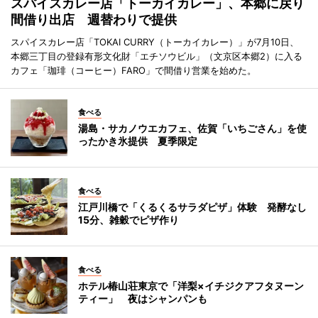
スパイスカレー店「トーカイカレー」、本郷に戻り
間借り出店 週替わりで提供
スパイスカレー店「TOKAI CURRY（トーカイカレー）」が7月10日、
本郷三丁目の登録有形文化財「エチソウビル」（文京区本郷2）に入る
カフェ「珈琲（コーヒー）FARO」で間借り営業を始めた。
食べる
湯島・サカノウエカフェ、佐賀「いちごさん」を使
ったかき氷提供 夏季限定
食べる
江戸川橋で「くるくるサラダピザ」体験 発酵なし
15分、雑穀でピザ作り
食べる
ホテル椿山荘東京で「洋梨×イチジクアフタヌーン
ティー」 夜はシャンパンも