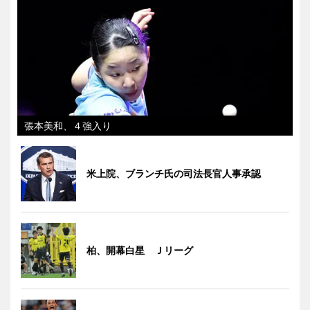
張本美和、４強入り
米上院、ブランチ氏の司法長官人事承認
柏、開幕白星 Ｊリーグ