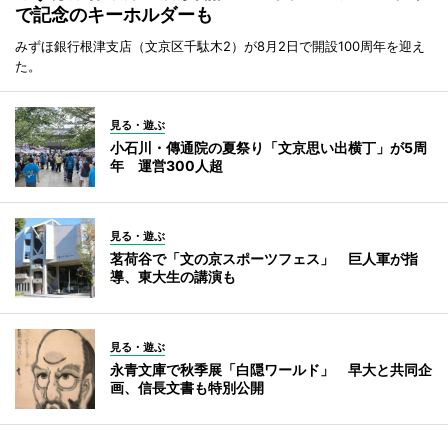
で記念のキーホルダーも
みずほ銀行根津支店（文京区千駄木2）が8月2日で開設100周年を迎え
た。
見る・遊ぶ
小石川・傳通院の夏祭り「文京思い出横丁」が5周
年 運営300人超
見る・遊ぶ
茗荷谷で「文の京スポーツフェス」 巨人軍が指
導、東大生の講演も
見る・遊ぶ
永青文庫で秋季展「白隠ワールド」 早大と共同企
画、信長文書も特別公開